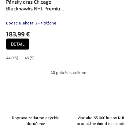
Pánsky dres Chicago
Blackhawks NHL Premium
Centennial Jersey
Dodacia lehota: 3 - 4 týždne
183,99 €
DETAIL
44 (XS)
46 (S)
13
položiek celkom
O
v
l
á
d
a
c
i
Doprava zadarmo a rýchle
Viac ako 65 000 kusov NHL
e
doručenie
produktov ihneď na sklade
p
r