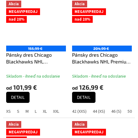
Akcia
Akcia
MEGAVYPREDAJ
MEGAVYPREDAJ
nad 20%
nad 20%
155,99 €
204,99 €
Pánsky dres Chicago
Pánsky dres Chicago
Blackhawks NHL
Blackhawks NHL Premium
Breakaway Away Jersey
Home Jersey
Skladom - ihneď na odoslanie
Skladom - ihneď na odoslanie
101,99 €
126,99 €
od
od
DETAIL
DETAIL
XS
S
M
L
XL
XXL
42 (XXS)
44 (XS)
46 (S)
50 (M
Akcia
Akcia
MEGAVYPREDAJ
MEGAVYPREDAJ