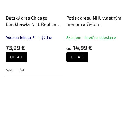
Detský dres Chicago
Potisk dresu NHL vlastným
Blackhawks NHL Replica
menom a číslom
Home Jersey
Dodacia lehota: 3 - 4 týždne
Skladom - ihneď na odoslanie
73,99 €
14,99 €
od
DETAIL
DETAIL
S/M
L/XL