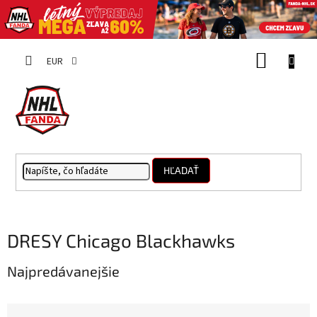
Prejsť
NÁKUP
na
EUR
obsah
KOŠÍK
HĽADAŤ
DRESY Chicago Blackhawks
Najpredávanejšie
R