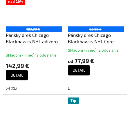
nad 20%
183,99 €
93,99 €
Pánsky dres Chicago
Pánsky dres Chicago
Blackhawks NHL adizero
Blackhawks NHL Core
Home Authentic Pro
Foundation Jersey
Skladom - ihneď na odoslanie
Priemerné
Skladom - ihneď na odoslanie
hodnotenie
77,99 €
od
produktu
142,99 €
je
DETAIL
5,0
DETAIL
z
5
54 (XL)
L
hviezdičiek.
Tip