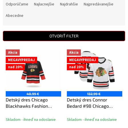
a
Odporúčame
Najlacnejšie
Najdrahšie
Najpredávanejšie
d
e
Abecedne
n
i
e
OTVORIŤ FILTER
p
r
V
Akcia
Akcia
o
ý
d
MEGAVYPREDAJ
MEGAVYPREDAJ
p
u
nad 20%
nad 20%
i
k
s
t
p
o
r
v
o
40,99 €
132,99 €
d
Detský dres Chicago
Detský dres Connor
u
Blackhawks Fashion
Bedard #98 Chicago
k
Hockey Jersey
Blackhawks NHL
t
Breakaway Away
Skladom - ihneď na odoslanie
Skladom - ihneď na odoslanie
o