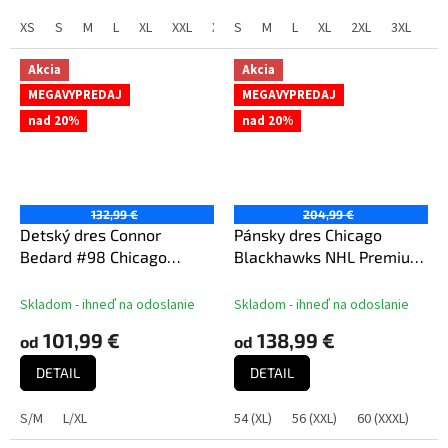
5
XS
S
M
L
XL
XXL
XXXL
S
M
L
XL
2XL
3XL
hviezdičiek.
Akcia
Akcia
MEGAVYPREDAJ
MEGAVYPREDAJ
nad 20%
nad 20%
132,99 €
204,99 €
Detský dres Connor
Pánsky dres Chicago
Bedard #98 Chicago
Blackhawks NHL Premium
Blackhawks NHL
Away Jersey
Breakaway Home
Skladom - ihneď na odoslanie
Skladom - ihneď na odoslanie
Centennial
101,99 €
138,99 €
od
od
DETAIL
DETAIL
S/M
L/XL
54 (XL)
56 (XXL)
60 (XXXL)