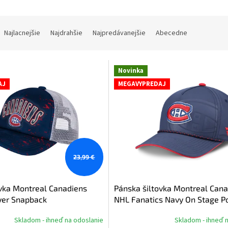
Najlacnejšie
Najdrahšie
Najpredávanejšie
Abecedne
Novinka
AJ
MEGAVYPREDAJ
23,99 €
ovka Montreal Canadiens
Pánska šiltovka Montreal Can
yer Snapback
NHL Fanatics Navy On Stage P
Draft 2026 A-Frame Adjustabl
Skladom - ihneď na odoslanie
Skladom - ihneď 