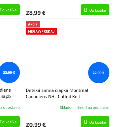
Do košíka
Do košíka
28,99 €
Akcia
MEGAVYPREDAJ
22,99 €
22,99 €
diens
Detská zimná čiapka Montreal
Snapb
Canadiens NHL Cuffed Knit
na odoslanie
Skladom - ihneď na odoslanie
Do košíka
Do košíka
20,99 €