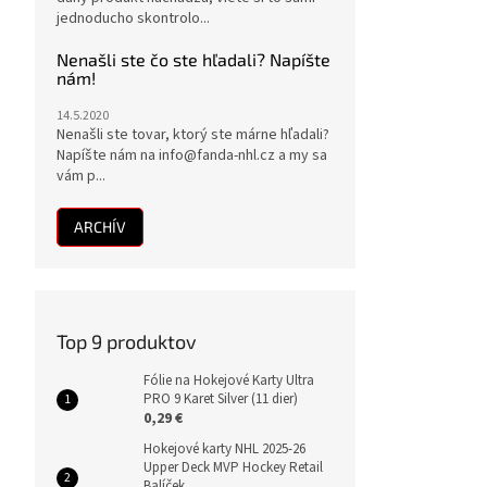
jednoducho skontrolo...
Nenašli ste čo ste hľadali? Napíšte
nám!
14.5.2020
Nenašli ste tovar, ktorý ste márne hľadali?
Napíšte nám na info@fanda-nhl.cz a my sa
vám p...
ARCHÍV
Top 9 produktov
Fólie na Hokejové Karty Ultra
PRO 9 Karet Silver (11 dier)
0,29 €
Hokejové karty NHL 2025-26
Upper Deck MVP Hockey Retail
Balíček