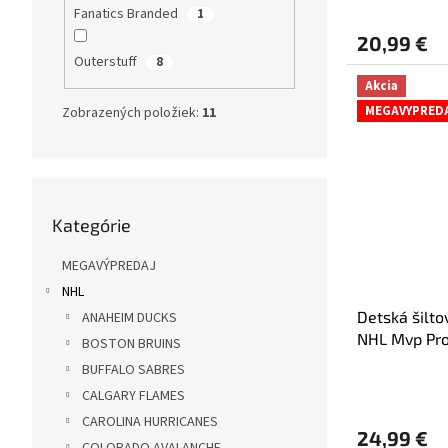
Fanatics Branded
1
20,99 €
Outerstuff
8
Akcia
MEGAVYPRED
Zobrazených položiek:
11
Preskočiť
Kategórie
kategórie
MEGAVÝPREDAJ
NHL
Detská šilt
ANAHEIM DUCKS
NHL Mvp Pro
BOSTON BRUINS
BUFFALO SABRES
Priemerné
CALGARY FLAMES
hodnotenie
produktu
CAROLINA HURRICANES
24,99 €
je
COLORADO AVALANCHE