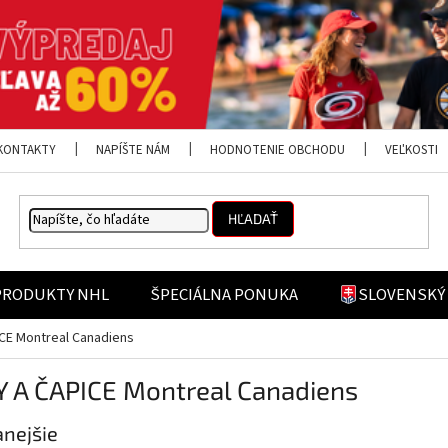
KONTAKTY
NAPÍŠTE NÁM
HODNOTENIE OBCHODU
VEĽKOSTI
HĽADAŤ
PRODUKTY NHL
ŠPECIÁLNA PONUKA
SLOVENSKÝ
CE Montreal Canadiens
Y A ČAPICE Montreal Canadiens
nejšie