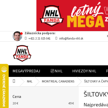
Prejsť
Zákaznícka podpora:
na
+421 2 21 025 041
info@fanda-nhl.sk
obsah
MEGAVÝPREDAJ
NHL
HVIEZDY NHL
Domov
NHL
MONTREAL CANADIENS
ŠILTOVKY A ČAPI
B
ŠILTOVK
o
Cena
č
20
€
49
€
Najpredáva
n