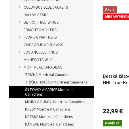
5,0
COLUMBUS BLUE JACKETS
z
Akcia
5
DALLAS STARS
MEGAVYPRED
hviezdičiek.
DETROIT RED WINGS
EDMONTON OILERS
FLORIDA PANTHERS
CHICAGO BLACKHAWKS
LOS ANGELES KINGS
MINNESOTA WILD
MONTREAL CANADIENS
TRIČKÁ Montreal Canadiens
Detská šilt
TRIČKA HRAČOV Montreal Canadiens
NHL True Re
ŠILTOVKY A ČAPICE Montreal
Canadiens
MIKINY A BUNDY Montreal Canadiens
DRESY Montreal Canadiens
22,99 €
DETSKÉ Montreal Canadiens
Novinka
DÁMSKE Montreal Canadiens