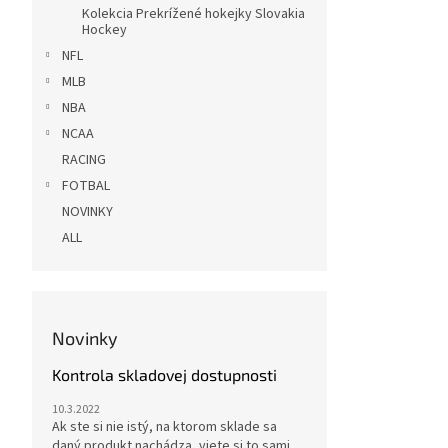
Kolekcia Prekrížené hokejky Slovakia
Hockey
NFL
MLB
NBA
NCAA
RACING
FOTBAL
NOVINKY
ALL
Novinky
Kontrola skladovej dostupnosti
10.3.2022
Ak ste si nie istý, na ktorom sklade sa
daný produkt nachádza, viete si to sami