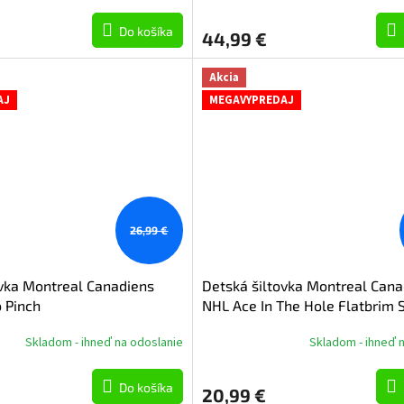
Do košíka
44,99 €
Akcia
AJ
MEGAVYPREDAJ
26,99 €
ovka Montreal Canadiens
Detská šiltovka Montreal Cana
 Pinch
NHL Ace In The Hole Flatbrim 
Skladom - ihneď na odoslanie
Skladom - ihneď 
Do košíka
20,99 €