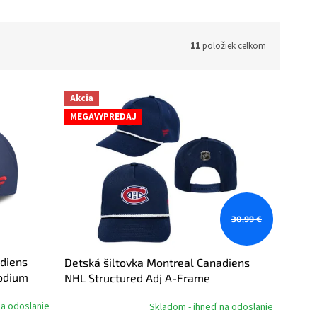
11
položiek celkom
Akcia
MEGAVYPREDAJ
30,99 €
adiens
Detská šiltovka Montreal Canadiens
odium
NHL Structured Adj A-Frame
e
na odoslanie
Skladom - ihneď na odoslanie