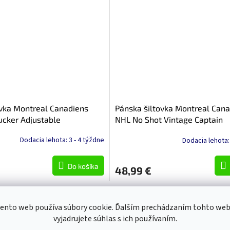
ovka Montreal Canadiens
Pánska šiltovka Montreal Can
ucker Adjustable
NHL No Shot Vintage Captain
Dodacia lehota: 3 - 4 týždne
Dodacia lehota:
Do košíka
48,99 €
O
v
ento web používa súbory cookie. Ďalším prechádzaním tohto we
l
vyjadrujete súhlas s ich používaním.
á