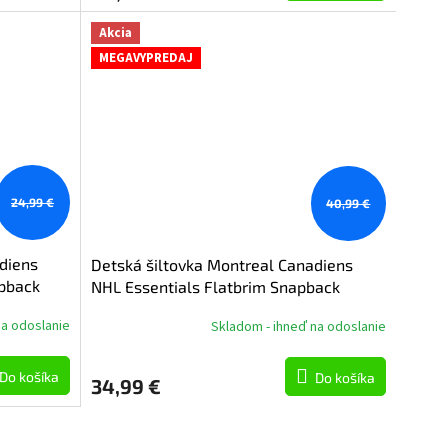
Akcia
MEGAVYPREDAJ
24,99 €
40,99 €
diens
Detská šiltovka Montreal Canadiens
pback
NHL Essentials Flatbrim Snapback
na odoslanie
Skladom - ihneď na odoslanie
Do košíka
Do košíka
34,99 €