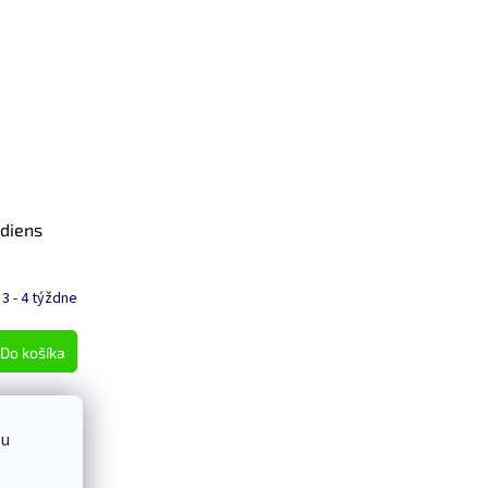
adiens
 3 - 4 týždne
Do košíka
bu