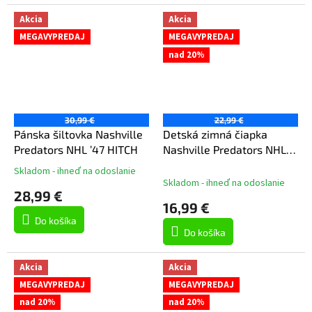
Akcia
Akcia
MEGAVYPREDAJ
MEGAVYPREDAJ
nad 20%
30,99 €
22,99 €
Pánska šiltovka Nashville
Detská zimná čiapka
Predators NHL ’47 HITCH
Nashville Predators NHL
Essentials Cuffed Knit W
Skladom - ihneď na odoslanie
Priemerné
Pom
Skladom - ihneď na odoslanie
hodnotenie
28,99 €
produktu
16,99 €
je
Do košíka
5,0
Do košíka
z
5
hviezdičiek.
Akcia
Akcia
MEGAVYPREDAJ
MEGAVYPREDAJ
nad 20%
nad 20%