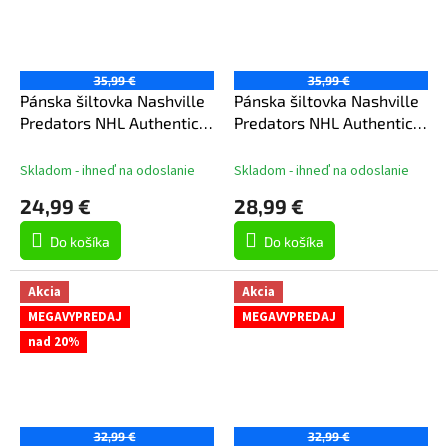
35,99 €
35,99 €
Pánska šiltovka Nashville
Pánska šiltovka Nashville
Predators NHL Authentic
Predators NHL Authentic
Pro A/Cap Flat Brim
Pro A/Cap Structured Adj.
Square Visor Structured
Meshback
Skladom - ihneď na odoslanie
Skladom - ihneď na odoslanie
Adjustable
24,99 €
28,99 €
Do košíka
Do košíka
Akcia
Akcia
MEGAVYPREDAJ
MEGAVYPREDAJ
nad 20%
32,99 €
32,99 €