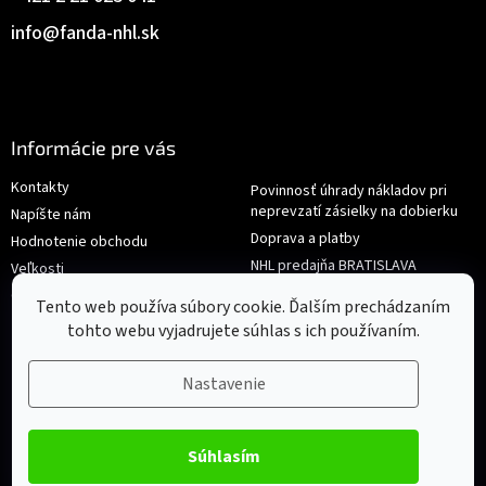
info
@
fanda-nhl.sk
Informácie pre vás
Kontakty
Povinnosť úhrady nákladov pri
neprevzatí zásielky na dobierku
Napíšte nám
Doprava a platby
Hodnotenie obchodu
NHL predajňa BRATISLAVA
Veľkosti
Reklamace/Výměna
Obchodné podmienky
Tento web používa súbory cookie. Ďalším prechádzaním
tohto webu vyjadrujete súhlas s ich používaním.
Nastavenie
Súhlasím