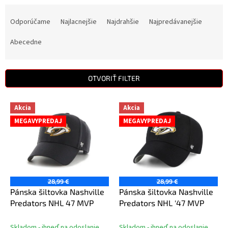
R
a
Odporúčame
Najlacnejšie
Najdrahšie
Najpredávanejšie
d
e
Abecedne
n
i
e
OTVORIŤ FILTER
p
r
V
Akcia
Akcia
o
ý
d
MEGAVYPREDAJ
MEGAVYPREDAJ
p
u
i
k
s
t
p
o
r
v
o
28,99 €
28,99 €
d
Pánska šiltovka Nashville
Pánska šiltovka Nashville
u
Predators NHL 47 MVP
Predators NHL '47 MVP
k
t
Skladom - ihneď na odoslanie
Skladom - ihneď na odoslanie