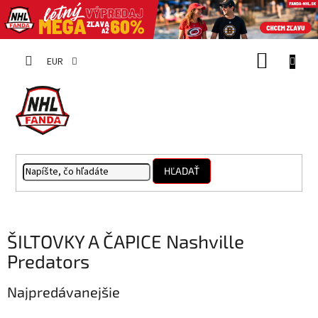
Prejsť
NÁKUP
na
EUR
obsah
KOŠÍK
HĽADAŤ
ŠILTOVKY A ČAPICE Nashville
Predators
Najpredávanejšie