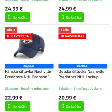
o
24,99 €
24,99 €
v
Do košíka
Do košíka
Akcia
Akcia
MEGAVYPREDAJ
MEGAVYPREDAJ
26,99 €
22,99 €
Pánska šiltovka Nashville
Detská šiltovka Nashville
Predators NHL Branson ’47
Predators NHL Lockup
MVP
Meshback Adjustable
Skladom - ihneď na odoslanie
Skladom - ihneď na odoslanie
22,99 €
20,99 €
Do košíka
Do košíka