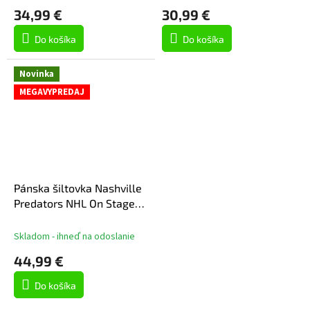
34,99 €
30,99 €
Do košíka
Do košíka
Novinka
MEGAVYPREDAJ
Pánska šiltovka Nashville
Predators NHL On Stage
Podium Draft 2026 A-
Frame Adjustable
Skladom - ihneď na odoslanie
44,99 €
Do košíka