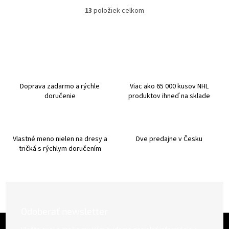
13
položiek celkom
O
v
l
á
d
a
c
i
Doprava zadarmo a rýchle
Viac ako 65 000 kusov NHL
e
doručenie
produktov ihneď na sklade
p
r
v
k
Vlastné meno nielen na dresy a
Dve predajne v Česku
y
tričká s rýchlym doručením
v
ý
p
i
s
u
Odoberať newsletter
Z