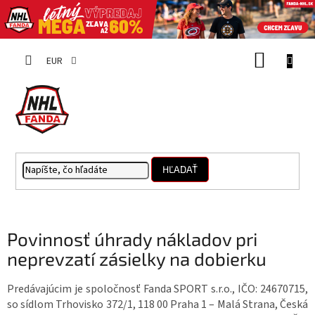
Prejsť
NÁKUP
na
EUR
obsah
KOŠÍK
HĽADAŤ
Povinnosť úhrady nákladov pri
neprevzatí zásielky na dobierku
Predávajúcim je spoločnosť Fanda SPORT s.r.o., IČO: 24670715,
so sídlom Trhovisko 372/1, 118 00 Praha 1 – Malá Strana, Česká