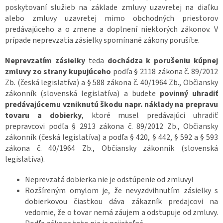
poskytovaní služieb na základe zmluvy uzavretej na diaľku
alebo zmluvy uzavretej mimo obchodných priestorov
predávajúceho a o zmene a doplnení niektorých zákonov. V
prípade neprevzatia zásielky spomínané zákony porušíte.
Neprevzatím zásielky
teda
dochádza k porušeniu kúpnej
zmluvy zo strany kupujúceho
podľa § 2118 zákona č. 89/2012
Zb. (česká legislatíva) a § 588 zákona č. 40/1964 Zb., Občiansky
zákonník (slovenská legislatíva) a budete
povinný uhradiť
predávajúcemu vzniknutú škodu napr. náklady na prepravu
tovaru a dobierky
, ktoré musel predávajúci uhradiť
prepravcovi podľa § 2913 zákona č. 89/2012 Zb., Občiansky
zákonník (česká legislatíva) a podľa § 420, § 442, § 592 a § 593
zákona č. 40/1964 Zb., Občiansky zákonník (slovenská
legislatíva).
Neprevzatá dobierka nie je odstúpenie od zmluvy!
Rozšíreným omylom je, že nevyzdvihnutím zásielky s
dobierkovou čiastkou dáva zákazník predajcovi na
vedomie, že o tovar nemá záujem a odstupuje od zmluvy.