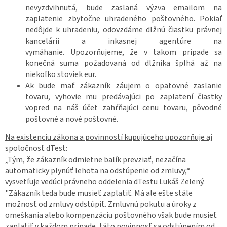
nevyzdvihnutá, bude zaslaná výzva emailom na
zaplatenie zbytočne uhradeného poštovného. Pokiaľ
nedôjde k uhradeniu, odovzdáme dlžnú čiastku právnej
kancelárii a inkasnej agentúre na
vymáhanie.
Upozorňujeme, že v takom prípade sa
konečná suma požadovaná od dlžníka šplhá až na
niekoľko stoviek eur.
Ak bude mať zákazník záujem o opätovné zaslanie
tovaru, vyhovie mu predávajúci po zaplatení čiastky
vopred na náš účet zahŕňajúci cenu tovaru, pôvodné
poštovné a nové poštovné.
Na existenciu zákona a povinností kupujúceho upozorňuje aj
spoločnosť dTest:
„Tým, že zákazník odmietne balík prevziať, nezačína
automaticky plynúť lehota na odstúpenie od zmluvy,“
vysvetľuje vedúci právneho oddelenia dTestu Lukáš Zelený.
"Zákazník teda bude musieť zaplatiť. Má ale ešte stále
možnosť od zmluvy odstúpiť. Zmluvnú pokutu a úroky z
omeškania alebo kompenzáciu poštovného však bude musieť
zaplatiť v každom prípade, táto povinnosť sa odstúpením od