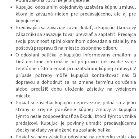
Podľa zákona toto nie je prijateľné.
Kupujúci odoslaním objednávky uzatvára kúpnu zmluvu,
ktorá je záväzná nielen pre predávajúceho, ale aj pre
kupujúceho.
Predávajúci sa zaväzuje tovar dodať, a kupujúci (koncový
zákazník) sa zaväzuje tovar prevziať a zaplatiť. Predajca
svoju povinnosť splní okamihom odovzdania zásielky na
poštovú prepravu či na miesto osobného odberu.
O odoslaní balíčka je kupujúci informovaný emailom a
tiež dostane informácie od prepravcu (ak uvedie svoje
telefónne číslo a email pri uzatváraní kúpnej zmluvy). V
prípade potreby môže kupujúci kontaktovať nás či
dopravcu a dohodnúť sa na zmene termínu doručenia
alebo predĺžiť dobu uloženia zásielky na výdajnom
mieste.
Pokiaľ si zásielku kupujúci neprevezme, jedná sa z jeho
strany o zrejmé porušenie kúpnej zmluvy a kupujúci
týmto nesie zodpovednosť za škodu, ktorá týmto vzniká
predajcovi. Kupujúci je povinný uhradiť predávajúcemu
všetky náklady vynaložené na zaslanie balíka.
Pokiaľ sa nám zásielka odoslaná na dobierku vráti ako