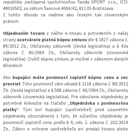
republika zastúpená spoločnosťou Fanda SPORT s.r.o., IČO:
48010502, so sídlom Šancová 4004/42, 811 05 Bratislava.
Z tohto dôvodu sa riadime ako českým tak slovenským
právom.
Objednaním tovaru
z nášho e-shopu a potvrdením z našej
strany
uzatvárate platnú kúpnu zmluvu
dle § 1827 zákona č.
89/2012 Zb., Občiansky zákonník (česká legislatíva) a § 43a
zákona č. 40/1964 Zb., Občiansky zákonník (slovenská
legislatíva). Zrušiť kúpnu zmluvu je možné v zákonom daných
dôvodoch.
Ako
kupujúci máte povinnosť zaplatiť kúpnu cenu a vec
prevziať
. Túto povinnosť vám ukladá § 2118 zákona č. 89/2012
Zb. (česká legislatíva) a § 588 zákona č. 40/1964 Zb., Občiansky
zákonník (slovenská legislatíva). Pre odoslanie objednávky je
potrebné kliknutie na tlačidlo „
Objednávka s povinnosťou
platby
“. Tým bol kupujúci (spotrebiteľ) pred uzavretím
objednávky oboznámený s tým, že súčasťou objednávky je
povinnosť zaplatiť cenu podľa § 4, ods. 2. zákona č. 102/2014
Zb., Zákon o ochrane spotrebiteľa pri predaji tovaru alebo