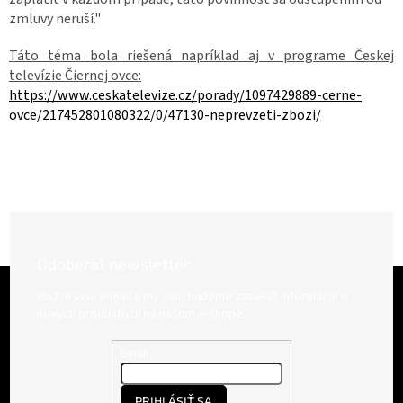
zmluvy neruší."
Táto téma bola riešená napríklad aj v programe Českej
televízie Čiernej ovce:
https://www.ceskatelevize.cz/porady/1097429889-cerne-
ovce/217452801080322/0/47130-neprevzeti-zbozi/
Odoberať newsletter
Z
á
Vložte svoj e-mail a my Vám budeme zasielať informácie o
p
nových produktoch na našom e-shope.
ä
t
Email
i
e
PRIHLÁSIŤ SA