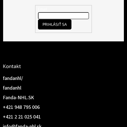
ä
t
Email
i
e
PRIHLÁSIŤ SA
Kontakt
fandanhl/
fandanhl
Fanda-NHL.SK
+421 948 795 006
+421 2 21 025 041
info
@
fanda-nhl.sk