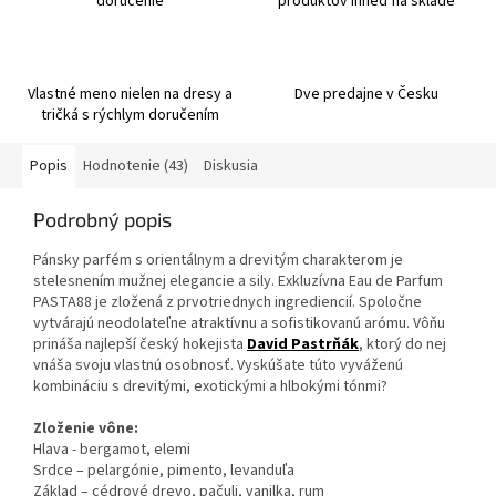
doručenie
produktov ihneď na sklade
Vlastné meno nielen na dresy a
Dve predajne v Česku
tričká s rýchlym doručením
Popis
Hodnotenie (43)
Diskusia
Podrobný popis
Pánsky parfém s orientálnym a drevitým charakterom je
stelesnením mužnej elegancie a sily. Exkluzívna Eau de Parfum
PASTA88 je zložená z prvotriednych ingrediencií. Spoločne
vytvárajú neodolateľne atraktívnu a sofistikovanú arómu. Vôňu
prináša najlepší český hokejista
David Pastrňák
, ktorý do nej
vnáša svoju vlastnú osobnosť. Vyskúšate túto vyváženú
kombináciu s drevitými, exotickými a hlbokými tónmi?
Zloženie vône:
Hlava - bergamot, elemi
Srdce – pelargónie, pimento, levanduľa
Základ – cédrové drevo, pačuli, vanilka, rum