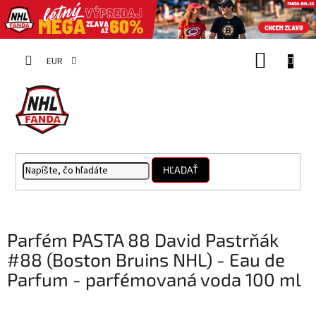
Prejsť
NÁKUP
na
EUR
obsah
KOŠÍK
HĽADAŤ
Parfém PASTA 88 David Pastrňák
#88 (Boston Bruins NHL) - Eau de
Parfum - parfémovaná voda 100 ml