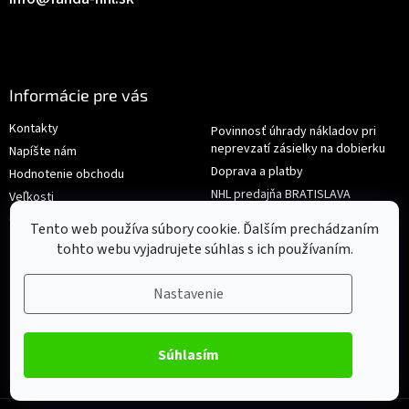
Informácie pre vás
Kontakty
Povinnosť úhrady nákladov pri
neprevzatí zásielky na dobierku
Napíšte nám
Doprava a platby
Hodnotenie obchodu
NHL predajňa BRATISLAVA
Veľkosti
Reklamace/Výměna
Obchodné podmienky
Tento web používa súbory cookie. Ďalším prechádzaním
tohto webu vyjadrujete súhlas s ich používaním.
Nastavenie
Súhlasím