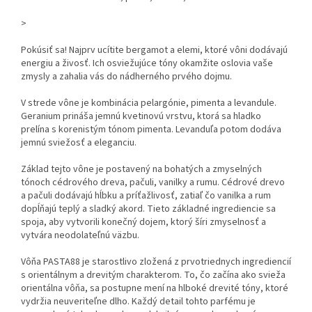
>
Pokúsiť sa! Najprv ucítite bergamot a elemi, ktoré vôni dodávajú
energiu a živosť. Ich osviežujúce tóny okamžite oslovia vaše
zmysly a zahalia vás do nádherného prvého dojmu.
V strede vône je kombinácia pelargónie, pimenta a levandule.
Geranium prináša jemnú kvetinovú vrstvu, ktorá sa hladko
prelína s korenistým tónom pimenta. Levanduľa potom dodáva
jemnú sviežosť a eleganciu.
Základ tejto vône je postavený na bohatých a zmyselných
tónoch cédrového dreva, pačuli, vanilky a rumu. Cédrové drevo
a pačuli dodávajú hĺbku a príťažlivosť, zatiaľ čo vanilka a rum
dopĺňajú teplý a sladký akord. Tieto základné ingrediencie sa
spoja, aby vytvorili konečný dojem, ktorý šíri zmyselnosť a
vytvára neodolateľnú väzbu.
Vôňa PASTA88 je starostlivo zložená z prvotriednych ingrediencií
s orientálnym a drevitým charakterom. To, čo začína ako svieža
orientálna vôňa, sa postupne mení na hlboké drevité tóny, ktoré
vydržia neuveriteľne dlho. Každý detail tohto parfému je