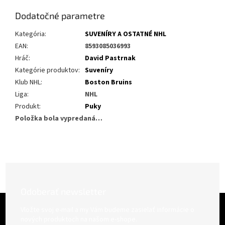
Dodatočné parametre
Kategória
:
SUVENÍRY A OSTATNÉ NHL
EAN
:
8593085036993
Hráč
:
David Pastrnak
Kategórie produktov
:
Suveníry
Klub NHL
:
Boston Bruins
Liga
:
NHL
Produkt
:
Puky
Položka bola vypredaná…
Odoberať newsletter
Z
á
Vložte svoj e-mail a my Vám budeme zasielať informácie o
p
nových produktoch na našom e-shope.