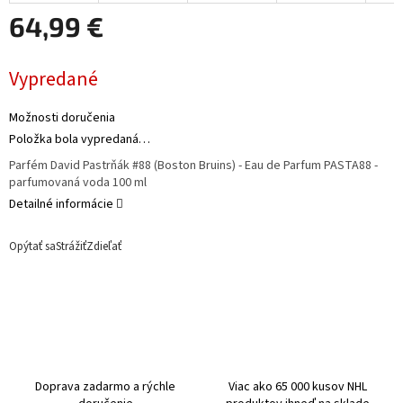
64,99 €
Jednotková
Vypredané
cena:
Možnosti doručenia
Položka bola vypredaná…
Parfém David Pastrňák #88 (Boston Bruins) - Eau de Parfum PASTA88 -
parfumovaná voda 100 ml
Detailné informácie
Opýtať sa
Strážiť
Zdieľať
Doprava zadarmo a rýchle
Viac ako 65 000 kusov NHL