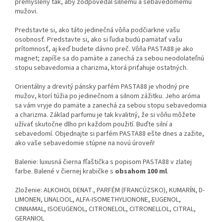
premyslený tak, aby zodpovedal silnému a sebavedomému
mužovi.
Predstavte si, ako táto jedinečná vôňa podčiarkne vašu
osobnosť. Predstavte si, ako si ľudia budú pamätať vašu
prítomnosť, aj keď budete dávno preč. Vôňa PASTA88 je ako
magnet; zapíše sa do pamäte a zanechá za sebou neodolateľnú
stopu sebavedomia a charizma, ktorá priťahuje ostatných.
Orientálny a drevitý pánsky parfém PASTA88 je vhodný pre
mužov, ktorí túžia po jedinečnom a silnom zážitku. Jeho aróma
sa vám vryje do pamäte a zanechá za sebou stopu sebavedomia
a charizma. Základ parfumu je tak kvalitný, že si vôňu môžete
užívať skutočne dlho pri každom použití. Buďte silní a
sebavedomí. Objednajte si parfém PASTA88 ešte dnes a zažite,
ako vaše sebavedomie stúpne na novú úroveň!
Balenie: luxusná čierna fľaštička s popisom PASTA88 v zlatej
farbe. Balené v čiernej krabičke s
obsahom 100 ml
.
Zloženie: ALKOHOL DENAT., PARFÉM (FRANCÚZSKO), KUMARÍN, D-
LIMONEN, LINALOOL, ALFA-ISOMETHYLIONONE, EUGENOL,
CINNAMAL, ISOEUGENOL, CITRONELOL, CITRONELLOL, CITRAL,
GERANIOL