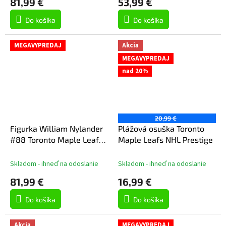
81,99 €
53,99 €
Do košíka
Do košíka
MEGAVYPREDAJ
Akcia
MEGAVYPREDAJ
nad 20%
20,99 €
Figurka William Nylander
Plážová osuška Toronto
#88 Toronto Maple Leafs
Maple Leafs NHL Prestige
NHL 7" Figure SportsPicks
2023/2024 Season Away
Skladom - ihneď na odoslanie
Skladom - ihneď na odoslanie
Jersey
81,99 €
16,99 €
Do košíka
Do košíka
Akcia
MEGAVYPREDAJ