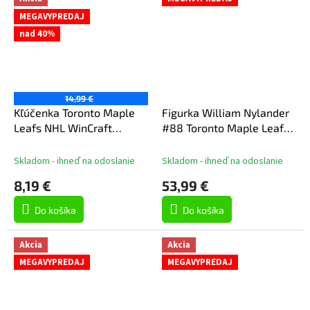
MEGAVYPREDAJ
nad 40%
14,99 €
Kľúčenka Toronto Maple
Figurka William Nylander
Leafs NHL WinCraft
#88 Toronto Maple Leafs
Lanyard
NHL 7" Figure SportsPicks
2023/2024 Season
Skladom - ihneď na odoslanie
Skladom - ihneď na odoslanie
8,19 €
53,99 €
Do košíka
Do košíka
Akcia
Akcia
MEGAVYPREDAJ
MEGAVYPREDAJ