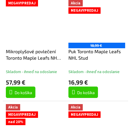
hviezdičiek.
MEGAVYPREDAJ
Akcia
MEGAVYPREDAJ
18,99 €
Mikroplyšové povlečení
Puk Toronto Maple Leafs
Toronto Maple Leafs NHL
NHL Stud
Belt
Skladom - ihneď na odoslanie
Skladom - ihneď na odoslanie
57,99 €
16,99 €
Do košíka
Do košíka
Akcia
Akcia
MEGAVYPREDAJ
MEGAVYPREDAJ
nad 20%