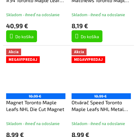
#34 Toronto Maple Leafs
Matthews Toronto Maple
NHL McFarlane
Leafs NHL Multi Use 3 Fan
Articulated Figure
Pack Decal
Skladom - ihneď na odoslanie
Skladom - ihneď na odoslanie
40,99 €
8,19 €
Do košíka
Do košíka
Akcia
Akcia
MEGAVYPREDAJ
MEGAVYPREDAJ
10,99 €
10,99 €
Magnet Toronto Maple
Otvárač Speed Toronto
Leafs NHL Die Cut Magnet
Maple Leafs NHL Metal
Bottle Opener 2 Sided
Skladom - ihneď na odoslanie
Skladom - ihneď na odoslanie
8,99 €
8,99 €