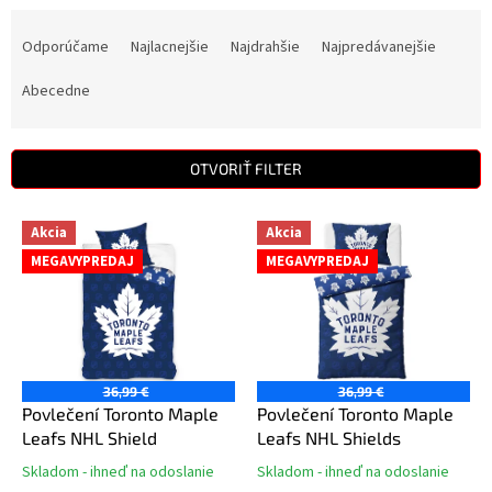
R
a
Odporúčame
Najlacnejšie
Najdrahšie
Najpredávanejšie
d
e
Abecedne
n
i
e
OTVORIŤ FILTER
p
r
V
Akcia
Akcia
o
ý
d
MEGAVYPREDAJ
MEGAVYPREDAJ
p
u
i
k
s
t
p
o
r
v
o
36,99 €
36,99 €
d
Povlečení Toronto Maple
Povlečení Toronto Maple
u
Leafs NHL Shield
Leafs NHL Shields
k
Skladom - ihneď na odoslanie
Skladom - ihneď na odoslanie
Priemerné
Priemerné
t