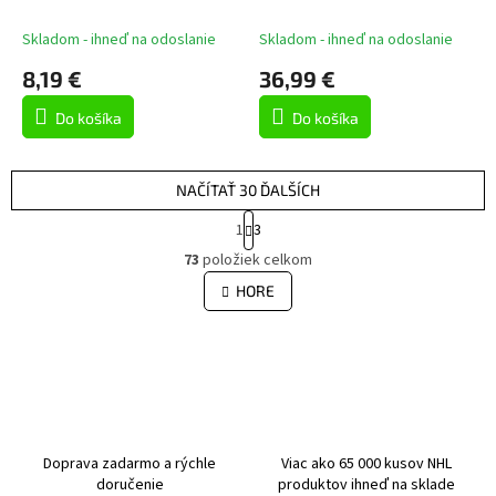
Bottle Opener Key Ring
The Bear Vinyl Mascot
Skladom - ihneď na odoslanie
Skladom - ihneď na odoslanie
8,19 €
36,99 €
Do košíka
Do košíka
NAČÍTAŤ 30 ĎALŠÍCH
S
1
3
t
O
r
73
položiek celkom
v
á
l
HORE
n
á
k
d
o
v
a
a
c
n
i
i
e
e
p
r
Doprava zadarmo a rýchle
Viac ako 65 000 kusov NHL
v
doručenie
produktov ihneď na sklade