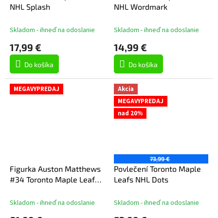
NHL Splash
NHL Wordmark
Skladom - ihneď na odoslanie
Skladom - ihneď na odoslanie
17,99 €
14,99 €
Do košíka
Do košíka
MEGAVYPREDAJ
Akcia
MEGAVYPREDAJ
nad 20%
73,99 €
Figurka Auston Matthews
Povlečení Toronto Maple
#34 Toronto Maple Leafs
Leafs NHL Dots
NHL 7" Figure SportsPicks
LIMITED PLATINUM CHASE
Skladom - ihneď na odoslanie
Skladom - ihneď na odoslanie