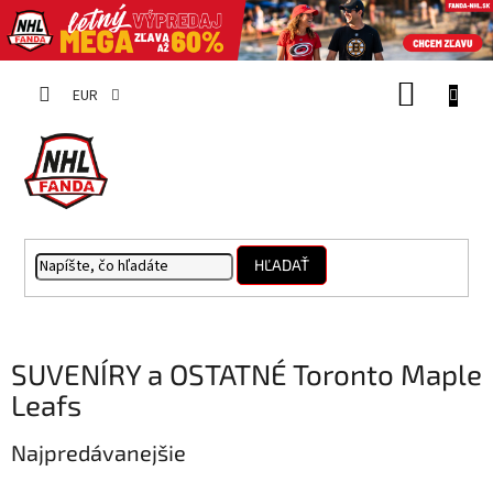
Prejsť
NÁKUP
na
EUR
obsah
KOŠÍK
HĽADAŤ
SUVENÍRY a OSTATNÉ Toronto Maple
Leafs
Najpredávanejšie