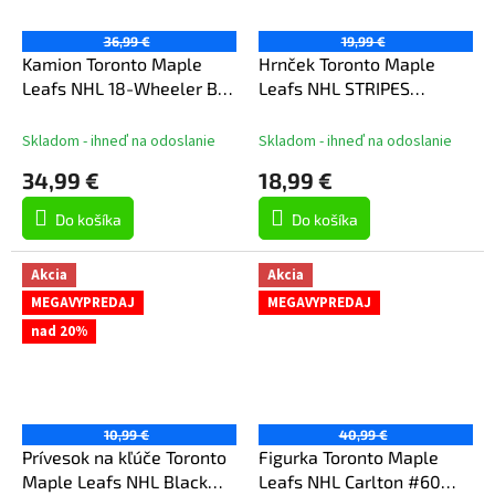
36,99 €
19,99 €
Kamion Toronto Maple
Hrnček Toronto Maple
Leafs NHL 18-Wheeler Big
Leafs NHL STRIPES
Rig Truck Blue
(330ml)
Skladom - ihneď na odoslanie
Skladom - ihneď na odoslanie
34,99 €
18,99 €
Do košíka
Do košíka
Akcia
Akcia
MEGAVYPREDAJ
MEGAVYPREDAJ
nad 20%
10,99 €
40,99 €
Prívesok na kľúče Toronto
Figurka Toronto Maple
Maple Leafs NHL Black
Leafs NHL Carlton #60