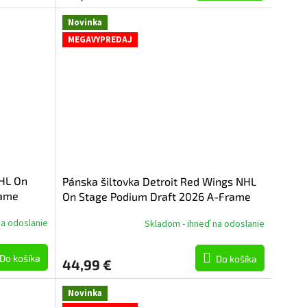
Novinka
MEGAVYPREDAJ
NHL On
Pánska šiltovka Detroit Red Wings NHL
rame
On Stage Podium Draft 2026 A-Frame
Adjustable
na odoslanie
Skladom - ihneď na odoslanie
Do košíka
Do košíka
44,99 €
Novinka