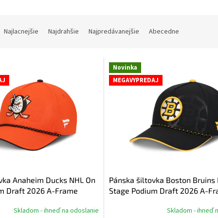
Najlacnejšie
Najdrahšie
Najpredávanejšie
Abecedne
Novinka
AJ
MEGAVYPREDAJ
ovka Anaheim Ducks NHL On
Pánska šiltovka Boston Bruins
m Draft 2026 A-Frame
Stage Podium Draft 2026 A-F
Adjustable
Skladom - ihneď na odoslanie
Skladom - ihneď 