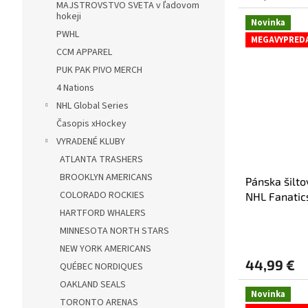
MAJSTROVSTVO SVETA v ľadovom
hokeji
Novinka
PWHL
MEGAVYPRED
CCM APPAREL
PUK PAK PIVO MERCH
4 Nations
NHL Global Series
Časopis xHockey
VYRADENÉ KLUBY
ATLANTA TRASHERS
BROOKLYN AMERICANS
Pánska šilt
COLORADO ROCKIES
NHL Fanatic
2026 A-Fram
HARTFORD WHALERS
MINNESOTA NORTH STARS
NEW YORK AMERICANS
44,99 €
QUÉBEC NORDIQUES
OAKLAND SEALS
Novinka
TORONTO ARENAS