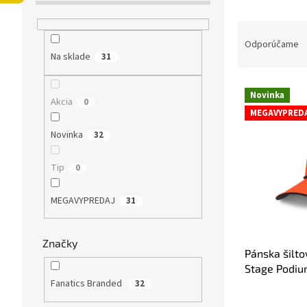
ý
p
R
a
a
Odporúčame
n
Na sklade
d
31
e
e
l
V
n
Novinka
ý
Akcia
i
0
MEGAVYPRED
p
e
i
p
Novinka
32
s
r
p
o
Tip
0
r
d
o
u
MEGAVYPREDAJ
31
d
k
u
t
k
o
Značky
t
v
Pánska šilt
o
Stage Podiu
v
Fanatics Branded
Adjustable
32