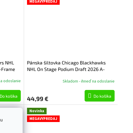
MEGAVYPREDAJ
ers NHL
Pánska šiltovka Chicago Blackhawks
A-Frame
NHL On Stage Podium Draft 2026 A-
Frame Adjustable
na odoslanie
Skladom - ihneď na odoslanie
Do košíka
Do košíka
44,99 €
Novinka
MEGAVYPREDAJ
bu