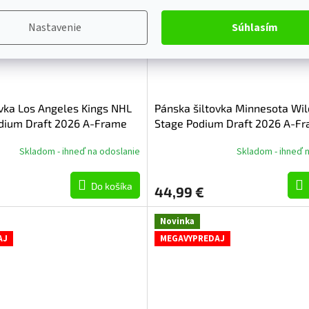
Nastavenie
Súhlasím
ovka Los Angeles Kings NHL
Pánska šiltovka Minnesota Wi
dium Draft 2026 A-Frame
Stage Podium Draft 2026 A-F
Adjustable
Skladom - ihneď na odoslanie
Skladom - ihneď 
Do košíka
44,99 €
Novinka
AJ
MEGAVYPREDAJ