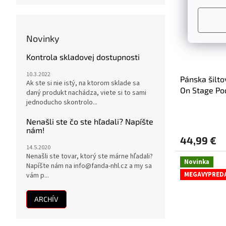
Novinky
Kontrola skladovej dostupnosti
10.3.2022
Pánska šilt
Ak ste si nie istý, na ktorom sklade sa
On Stage Po
daný produkt nachádza, viete si to sami
Adjustable
jednoducho skontrolo...
Nenašli ste čo ste hľadali? Napíšte
nám!
44,99 €
14.5.2020
Nenašli ste tovar, ktorý ste márne hľadali?
Novinka
Napíšte nám na info@fanda-nhl.cz a my sa
MEGAVYPRED
vám p...
ARCHÍV