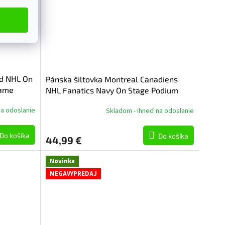
ld NHL On
Pánska šiltovka Montreal Canadiens
rame
NHL Fanatics Navy On Stage Podium
Draft 2026 A-Frame Adjustable
na odoslanie
Skladom - ihneď na odoslanie
Do košíka
Do košíka
44,99 €
Novinka
MEGAVYPREDAJ