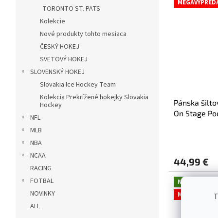
MEGAVYPRED
TORONTO ST. PATS
Kolekcie
Nové produkty tohto mesiaca
ČESKÝ HOKEJ
SVETOVÝ HOKEJ
SLOVENSKÝ HOKEJ
Slovakia Ice Hockey Team
Kolekcia Prekrížené hokejky Slovakia
Pánska šilt
Hockey
On Stage Po
NFL
MLB
NBA
NCAA
44,99 €
RACING
FOTBAL
Novinka
NOVINKY
MEGAVYPRED
T
ALL