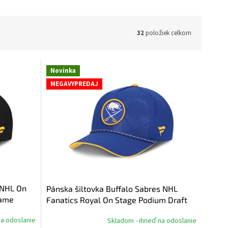
32
položiek celkom
Novinka
MEGAVYPREDAJ
 NHL On
Pánska šiltovka Buffalo Sabres NHL
rame
Fanatics Royal On Stage Podium Draft
2026 A-Frame Adjustable
na odoslanie
Skladom - ihneď na odoslanie