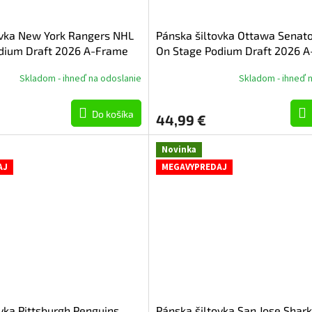
ovka New York Rangers NHL
Pánska šiltovka Ottawa Senat
dium Draft 2026 A-Frame
On Stage Podium Draft 2026 
Adjustable
Skladom - ihneď na odoslanie
Skladom - ihneď 
Do košíka
44,99 €
Novinka
AJ
MEGAVYPREDAJ
vka Pittsburgh Penguins
Pánska šiltovka San Jose Shar