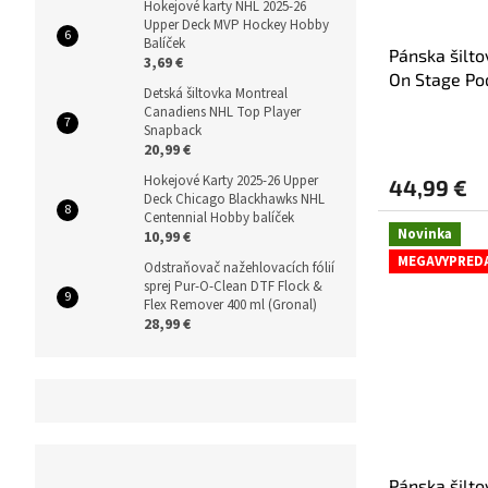
Hokejové karty NHL 2025-26
Upper Deck MVP Hockey Hobby
Balíček
Pánska šilt
3,69 €
On Stage Po
Detská šiltovka Montreal
Adjustable
Canadiens NHL Top Player
Snapback
20,99 €
Hokejové Karty 2025-26 Upper
44,99 €
Deck Chicago Blackhawks NHL
Centennial Hobby balíček
Novinka
10,99 €
MEGAVYPRED
Odstraňovač nažehlovacích fólií
sprej Pur-O-Clean DTF Flock &
Flex Remover 400 ml (Gronal)
28,99 €
Pánska šilto