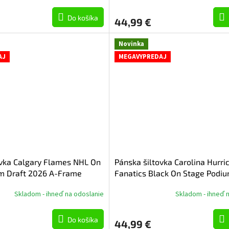
Do košíka
44,99 €
Novinka
AJ
MEGAVYPREDAJ
ovka Calgary Flames NHL On
Pánska šiltovka Carolina Hurr
m Draft 2026 A-Frame
Fanatics Black On Stage Podiu
2026 A-Frame Adjustable
Skladom - ihneď na odoslanie
Skladom - ihneď 
Do košíka
44,99 €