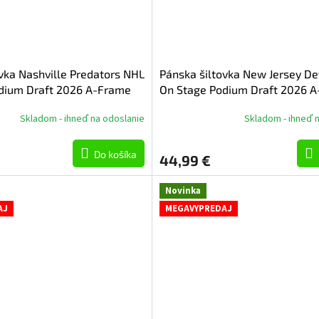
vka Nashville Predators NHL
Pánska šiltovka New Jersey De
dium Draft 2026 A-Frame
On Stage Podium Draft 2026 
Skladom - ihneď na odoslanie
Skladom - ihneď 
Do košíka
44,99 €
Novinka
AJ
MEGAVYPREDAJ