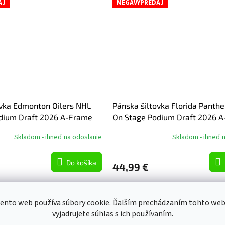
AJ
MEGAVYPREDAJ
ovka Edmonton Oilers NHL
Pánska šiltovka Florida Panth
dium Draft 2026 A-Frame
On Stage Podium Draft 2026 
Adjustable
Skladom - ihneď na odoslanie
Skladom - ihneď 
Do košíka
44,99 €
Novinka
AJ
MEGAVYPREDAJ
ento web používa súbory cookie. Ďalším prechádzaním tohto we
vyjadrujete súhlas s ich používaním.