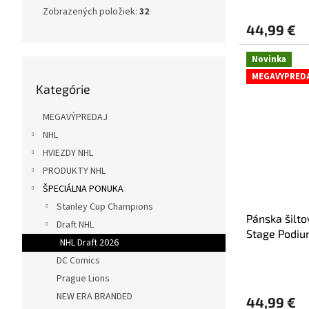
Zobrazených položiek:
32
44,99 €
Novinka
Preskočiť
MEGAVYPRED
Kategórie
kategórie
MEGAVÝPREDAJ
NHL
HVIEZDY NHL
PRODUKTY NHL
ŠPECIÁLNA PONUKA
Stanley Cup Champions
Pánska šilt
Draft NHL
Stage Podiu
NHL Draft 2026
Adjustable
DC Comics
Prague Lions
NEW ERA BRANDED
44,99 €