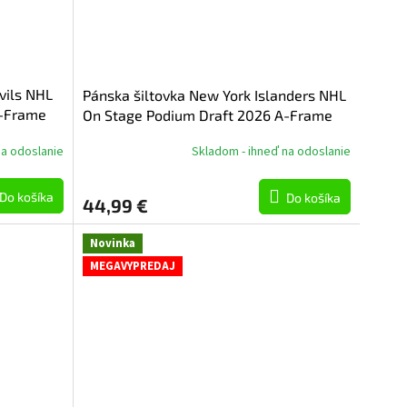
vils NHL
Pánska šiltovka New York Islanders NHL
A-Frame
On Stage Podium Draft 2026 A-Frame
Adjustable
na odoslanie
Skladom - ihneď na odoslanie
Do košíka
Do košíka
44,99 €
Novinka
MEGAVYPREDAJ