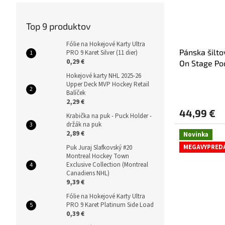
Top 9 produktov
Fólie na Hokejové Karty Ultra
Pánska šilto
PRO 9 Karet Silver (11 dier)
0,29 €
On Stage Po
Adjustable
Hokejové karty NHL 2025-26
Upper Deck MVP Hockey Retail
Balíček
2,29 €
44,99 €
Krabička na puk - Puck Holder -
držák na puk
2,89 €
Novinka
MEGAVYPRED
Puk Juraj Slafkovský #20
Montreal Hockey Town
Exclusive Collection (Montreal
Canadiens NHL)
9,39 €
Fólie na Hokejové Karty Ultra
PRO 9 Karet Platinum Side Load
0,39 €