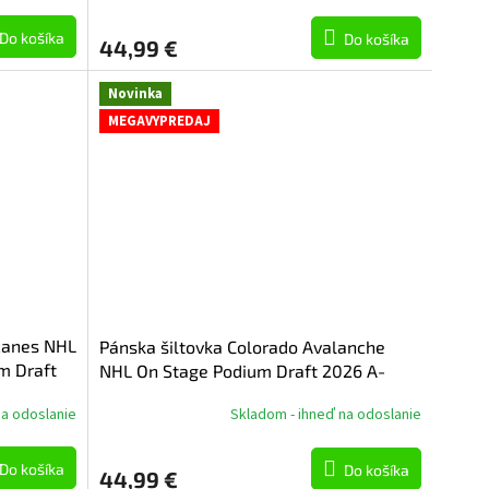
Do košíka
Do košíka
44,99 €
Novinka
MEGAVYPREDAJ
icanes NHL
Pánska šiltovka Colorado Avalanche
m Draft
NHL On Stage Podium Draft 2026 A-
Frame
na odoslanie
Skladom - ihneď na odoslanie
Do košíka
Do košíka
44,99 €