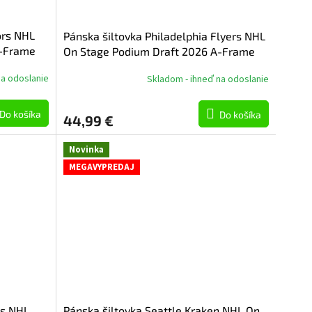
ors NHL
Pánska šiltovka Philadelphia Flyers NHL
A-Frame
On Stage Podium Draft 2026 A-Frame
na odoslanie
Skladom - ihneď na odoslanie
Do košíka
Do košíka
44,99 €
Novinka
MEGAVYPREDAJ
ks NHL
Pánska šiltovka Seattle Kraken NHL On