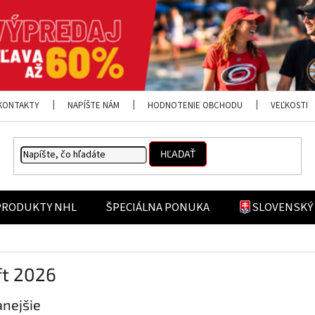
KONTAKTY
NAPÍŠTE NÁM
HODNOTENIE OBCHODU
VEĽKOSTI
HĽADAŤ
PRODUKTY NHL
ŠPECIÁLNA PONUKA
SLOVENSKÝ
ft 2026
nejšie