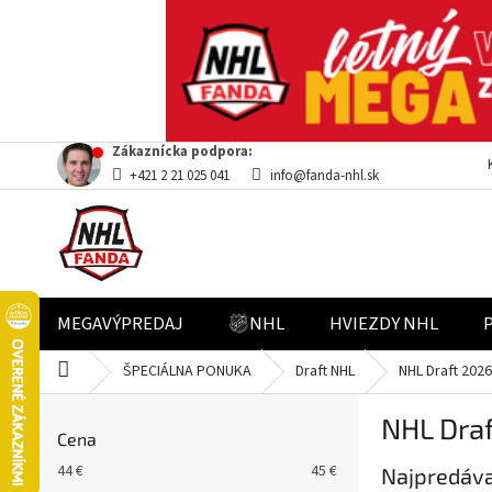
Prejsť
Zákaznícka podpora:
na
+421 2 21 025 041
info@fanda-nhl.sk
obsah
MEGAVÝPREDAJ
NHL
HVIEZDY NHL
Domov
ŠPECIÁLNA PONUKA
Draft NHL
NHL Draft 2026
B
NHL Dra
o
Cena
č
44
€
45
€
Najpredáva
n