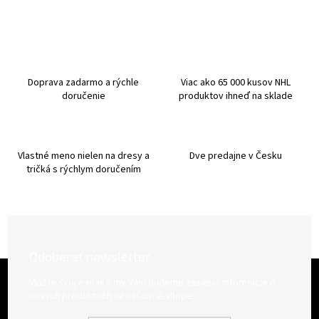
v
a
a
c
n
i
i
e
e
p
r
Doprava zadarmo a rýchle
Viac ako 65 000 kusov NHL
v
doručenie
produktov ihneď na sklade
k
y
v
ý
Vlastné meno nielen na dresy a
Dve predajne v Česku
p
tričká s rýchlym doručením
i
s
u
Odoberať newsletter
Z
á
Vložte svoj e-mail a my Vám budeme zasielať informácie o
p
nových produktoch na našom e-shope.
ä