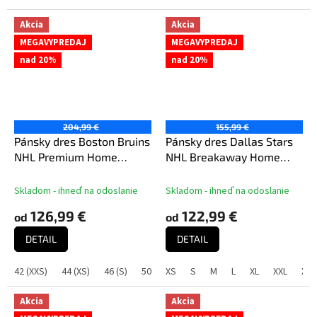
Akcia
Akcia
MEGAVYPREDAJ
MEGAVYPREDAJ
nad 20%
nad 20%
204,99 €
155,99 €
Pánsky dres Boston Bruins
Pánsky dres Dallas Stars
NHL Premium Home
NHL Breakaway Home
Jersey
Jersey
Skladom - ihneď na odoslanie
Skladom - ihneď na odoslanie
126,99 €
122,99 €
od
od
DETAIL
DETAIL
42 (XXS)
44 (XS)
46 (S)
50 (M)
XS
52 (L)
S
M
54 (XL)
L
XL
56 (XXL)
XXL
XXX
60 
Akcia
Akcia