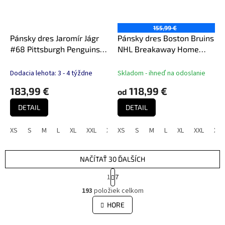
155,99 €
Pánsky dres Jaromír Jágr
Pánsky dres Boston Bruins
#68 Pittsburgh Penguins
NHL Breakaway Home
NHL Fanatics Breakaway
Jersey
Black
Dodacia lehota: 3 - 4 týždne
Skladom - ihneď na odoslanie
183,99 €
118,99 €
od
DETAIL
DETAIL
XS
S
M
L
XL
XXL
XXXL
XS
S
M
L
XL
XXL
XXX
NAČÍTAŤ 30 ĎALŠÍCH
S
1
7
t
O
r
193
položiek celkom
v
á
l
HORE
n
á
k
d
o