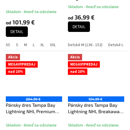
Breakaway Home Jersey
Hockey Jersey
Skladom - ihneď na odoslanie
Priemerné
Skladom - ihneď na odoslanie
hodnotenie
36,99 €
od
produktu
101,99 €
od
je
DETAIL
5,0
DETAIL
z
5
XS
S
M
L
XL
XXL
Detské M (136 - 152)
Detské L (158
hviezdičiek.
Akcia
Akcia
MEGAVYPREDAJ
MEGAVYPREDAJ
nad 20%
nad 20%
204,99 €
134,99 €
Pánsky dres Tampa Bay
Pánsky dres Tampa Bay
Lightning NHL Premium
Lightning NHL Breakaway
Home Jersey
Alternate Jersey
Skladom - ihneď na odoslanie
Skladom - ihneď na odoslanie