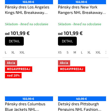
155,99 €
155,99 €
Pánsky dres Los Angeles
Pánsky dres New York
Kings NHL Breakaway
Rangers NHL Breakaway
Home Jersey
Home Jersey
Skladom - ihneď na odoslanie
Skladom - ihneď na odoslanie
101,99 €
101,99 €
od
od
DETAIL
DETAIL
L
XL
XXL
XS
S
M
L
XL
XXL
XXX
Akcia
Akcia
MEGAVYPREDAJ
MEGAVYPREDAJ
nad 20%
155,99 €
40,99 €
Pánsky dres Columbus
Detský dres Pittsburgh
Blue Jackets NHL
Penguins NHL Fashion