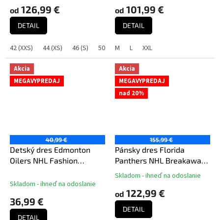
126,99 €
101,99 €
od
od
DETAIL
DETAIL
42 (XXS)
44 (XS)
46 (S)
50 (M)
M
52 (L)
L
XXL
54 (XL)
56 (XXL)
60 
Akcia
Akcia
MEGAVYPREDAJ
MEGAVYPREDAJ
nad 20%
40,99 €
155,99 €
Detský dres Edmonton
Pánsky dres Florida
Oilers NHL Fashion
Panthers NHL Breakaway
Hockey Jersey
Home Jersey
Skladom - ihneď na odoslanie
Priemerné
Skladom - ihneď na odoslanie
hodnotenie
122,99 €
od
produktu
36,99 €
je
DETAIL
5,0
DETAIL