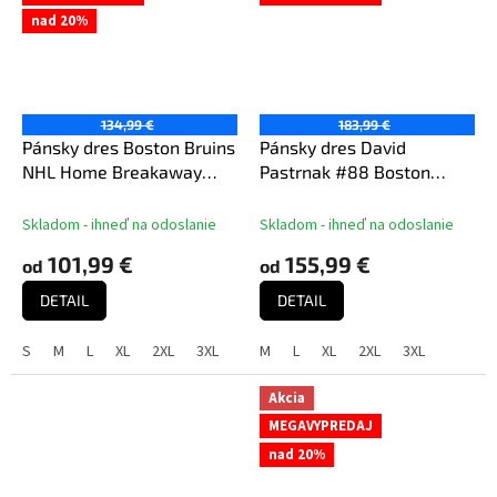
nad 20%
134,99 €
183,99 €
Pánsky dres Boston Bruins
Pánsky dres David
NHL Home Breakaway
Pastrnak #88 Boston
Jersey
Bruins NHL Home
Breakaway Jersey
Skladom - ihneď na odoslanie
Skladom - ihneď na odoslanie
101,99 €
155,99 €
od
od
DETAIL
DETAIL
S
M
L
XL
2XL
3XL
M
L
XL
2XL
3XL
Akcia
MEGAVYPREDAJ
nad 20%