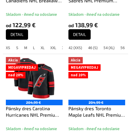
u
Canadiens NHL Breakaway
Sabres NHL Premium
k
Home Jersey
Home Jersey
t
Skladom - ihneď na odoslanie
Skladom - ihneď na odoslanie
o
122,99 €
138,99 €
od
od
v
DETAIL
DETAIL
XS
S
M
L
XL
XXL
XXXL
42 (XXS)
46 (S)
54 (XL)
56 (XX
Akcia
Akcia
MEGAVYPREDAJ
MEGAVYPREDAJ
nad 20%
nad 20%
204,99 €
204,99 €
Pánsky dres Carolina
Pánsky dres Toronto
Hurricanes NHL Premium
Maple Leafs NHL Premium
Home Jersey
Home Jersey
Skladom - ihneď na odoslanie
Skladom - ihneď na odoslanie