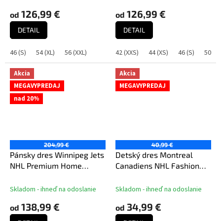
126,99 €
126,99 €
od
od
DETAIL
DETAIL
46 (S)
54 (XL)
56 (XXL)
42 (XXS)
44 (XS)
46 (S)
50 (M
Akcia
Akcia
MEGAVYPREDAJ
MEGAVYPREDAJ
nad 20%
204,99 €
40,99 €
Pánsky dres Winnipeg Jets
Detský dres Montreal
NHL Premium Home
Canadiens NHL Fashion
Jersey
Hockey Jersey
Skladom - ihneď na odoslanie
Skladom - ihneď na odoslanie
138,99 €
34,99 €
od
od