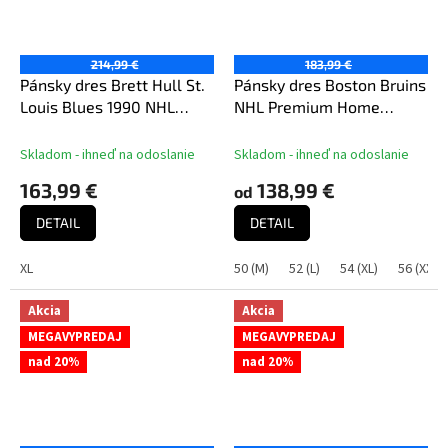
214,99 €
183,99 €
Pánsky dres Brett Hull St.
Pánsky dres Boston Bruins
Louis Blues 1990 NHL
NHL Premium Home
White Jersey
Jersey
Skladom - ihneď na odoslanie
Skladom - ihneď na odoslanie
163,99 €
138,99 €
od
DETAIL
DETAIL
XL
50 (M)
52 (L)
54 (XL)
56 (XXL)
Akcia
Akcia
MEGAVYPREDAJ
MEGAVYPREDAJ
nad 20%
nad 20%