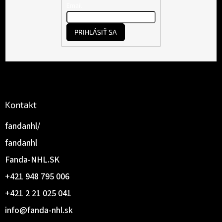
t
Email
i
e
PRIHLÁSIŤ SA
Kontakt
fandanhl/
fandanhl
Fanda-NHL.SK
+421 948 795 006
+421 2 21 025 041
info
@
fanda-nhl.sk