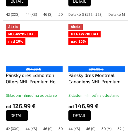
DETAIL
DETAIL
42 (XXS)
44 (XS)
46 (S)
50 (M)
Detské S (122 - 128)
52 (L)
54 (XL)
56 (XXL)
Detské M (13
Akcia
Akcia
MEGAVYPREDAJ
MEGAVYPREDAJ
nad 20%
nad 20%
204,99 €
204,99 €
Pánsky dres Edmonton
Pánsky dres Montreal
Oilers NHL Premium Home
Canadiens NHL Premium
Jersey
Home Jersey
Skladom - ihneď na odoslanie
Skladom - ihneď na odoslanie
126,99 €
146,99 €
od
od
DETAIL
DETAIL
42 (XXS)
44 (XS)
46 (S)
50 (M)
44 (XS)
52 (L)
46 (S)
54 (XL)
50 (M)
56 (XXL)
52 (L)
60 