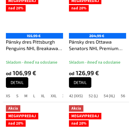
MEGAVYPREDAJ
MEGAVYPREDAJ
nad 20%
nad 20%
155,99 €
204,99 €
Pánsky dres Pittsburgh
Pánsky dres Ottawa
Penguins NHL Breakaway
Senators NHL Premium
Home
Home Jersey
Skladom - ihneď na odoslanie
Skladom - ihneď na odoslanie
106,99 €
126,99 €
od
od
DETAIL
DETAIL
XS
S
M
L
XL
XXL
XXXL
42 (XXS)
52 (L)
54 (XL)
56 (XX
Akcia
Akcia
MEGAVYPREDAJ
MEGAVYPREDAJ
nad 20%
nad 20%