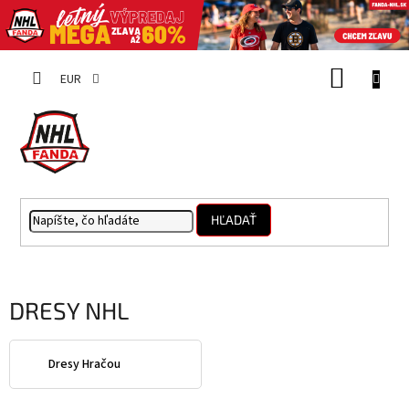
Prejsť
NÁKUP
na
EUR
obsah
KOŠÍK
HĽADAŤ
DRESY NHL
Dresy Hračou