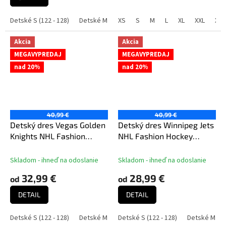
z
5
Detské S (122 - 128)
Detské M (136 - 152)
XS
S
Detské L (158 - 164)
M
L
XL
XXL
XXX
De
hviezdičiek.
Akcia
Akcia
MEGAVYPREDAJ
MEGAVYPREDAJ
nad 20%
nad 20%
40,99 €
40,99 €
Detský dres Vegas Golden
Detský dres Winnipeg Jets
Knights NHL Fashion
NHL Fashion Hockey
Hockey Jersey
Jersey
Skladom - ihneď na odoslanie
Skladom - ihneď na odoslanie
32,99 €
28,99 €
od
od
DETAIL
DETAIL
Detské S (122 - 128)
Detské M (136 - 152)
Detské S (122 - 128)
Detské L (158 - 164)
Detské M (13
De