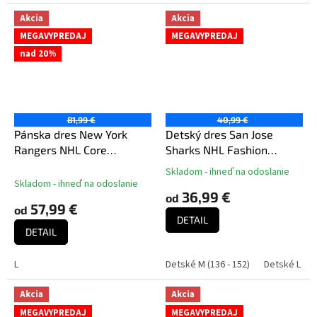
Akcia
Akcia
MEGAVYPREDAJ
MEGAVYPREDAJ
nad 20%
81,99 €
40,99 €
Pánska dres New York
Detský dres San Jose
Rangers NHL Core
Sharks NHL Fashion
Foundation Jersey
Hockey Jersey
Skladom - ihneď na odoslanie
Priemerné
Skladom - ihneď na odoslanie
hodnotenie
36,99 €
od
produktu
57,99 €
od
je
DETAIL
5,0
DETAIL
z
5
L
Detské M (136 - 152)
Detské L (158
hviezdičiek.
Akcia
Akcia
MEGAVYPREDAJ
MEGAVYPREDAJ