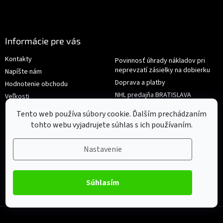
Informácie pre vás
Kontakty
Povinnosť úhrady nákladov pri
neprevzatí zásielky na dobierku
Napíšte nám
Doprava a platby
Hodnotenie obchodu
NHL predajňa BRATISLAVA
Veľkosti
Reklamace/Výměna
Obchodné podmienky
Tento web používa súbory cookie. Ďalším prechádzaním
tohto webu vyjadrujete súhlas s ich používaním.
Nastavenie
Súhlasím