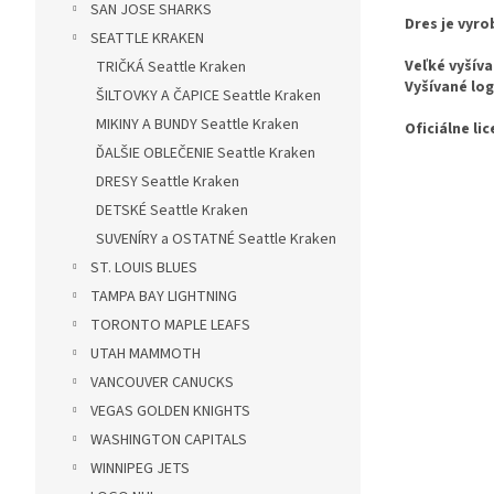
SAN JOSE SHARKS
Dres je vyro
SEATTLE KRAKEN
Veľké vyšíva
TRIČKÁ Seattle Kraken
Vyšívané log
ŠILTOVKY A ČAPICE Seattle Kraken
MIKINY A BUNDY Seattle Kraken
Oficiálne li
ĎALŠIE OBLEČENIE Seattle Kraken
DRESY Seattle Kraken
DETSKÉ Seattle Kraken
SUVENÍRY a OSTATNÉ Seattle Kraken
ST. LOUIS BLUES
TAMPA BAY LIGHTNING
TORONTO MAPLE LEAFS
UTAH MAMMOTH
VANCOUVER CANUCKS
VEGAS GOLDEN KNIGHTS
WASHINGTON CAPITALS
WINNIPEG JETS
Buďte prvý, kt