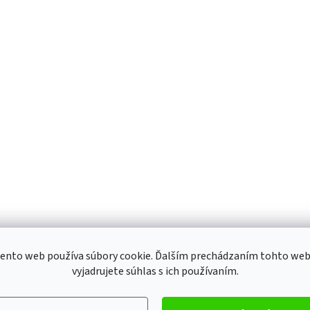
ní používatelia môžu pridávať príspevky. Prosím
prihláste sa
alebo 
ento web používa súbory cookie. Ďalším prechádzaním tohto we
vyjadrujete súhlas s ich používaním.