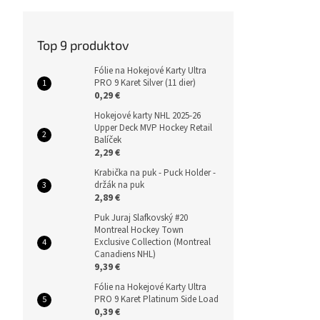
Top 9 produktov
Fólie na Hokejové Karty Ultra
PRO 9 Karet Silver (11 dier)
0,29 €
Hokejové karty NHL 2025-26
Upper Deck MVP Hockey Retail
Balíček
2,29 €
Krabička na puk - Puck Holder -
držák na puk
2,89 €
Puk Juraj Slafkovský #20
Montreal Hockey Town
Exclusive Collection (Montreal
Canadiens NHL)
9,39 €
Fólie na Hokejové Karty Ultra
PRO 9 Karet Platinum Side Load
0,39 €