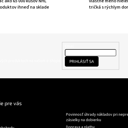
ac ako 65 000 kusov NHL
Vlastné meno niele
oduktov ihneď na sklade
tričká s rýchlym d
Email
nových produktoch na našom e-shope.
PRIHLÁSIŤ SA
e pre vás
Povinnosť úhrady nákladov pri nepr
zásielky na dobierku
Doprava a platby