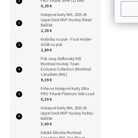
PRO 9 Karet Silver (11 dier)
0,29 €
Hokejové karty NHL 2025-26
Upper Deck MVP Hockey Retail
Balíček
2,29 €
Krabička na puk - Puck Holder -
držák na puk
2,89 €
Puk Juraj Slafkovský #20
Montreal Hockey Town
Exclusive Collection (Montreal
Canadiens NHL)
9,39 €
Fólie na Hokejové Karty Ultra
PRO 9 Karet Platinum Side Load
0,39 €
Hokejové karty NHL 2025-26
Upper Deck MVP Hockey Hobby
Balíček
3,69 €
Detská šiltovka Montreal
Canadiens NHL Top Player