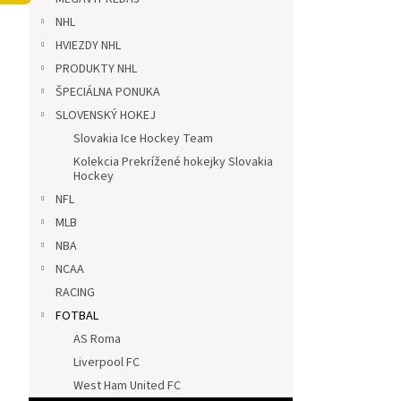
ý
NHL
p
a
HVIEZDY NHL
n
PRODUKTY NHL
e
ŠPECIÁLNA PONUKA
l
SLOVENSKÝ HOKEJ
Slovakia Ice Hockey Team
Kolekcia Prekrížené hokejky Slovakia
Hockey
NFL
MLB
NBA
NCAA
RACING
FOTBAL
AS Roma
Liverpool FC
West Ham United FC