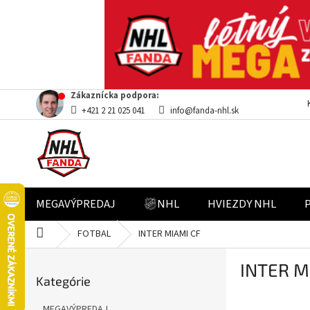
Prejsť
Zákaznícka podpora:
na
+421 2 21 025 041
info@fanda-nhl.sk
obsah
MEGAVÝPREDAJ
NHL
HVIEZDY NHL
Domov
FOTBAL
INTER MIAMI CF
B
INTER M
Preskočiť
o
Kategórie
kategórie
č
n
MEGAVÝPREDAJ