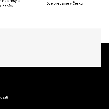
n na dresy a
Dve predajne v Česku
oručením
evzatí