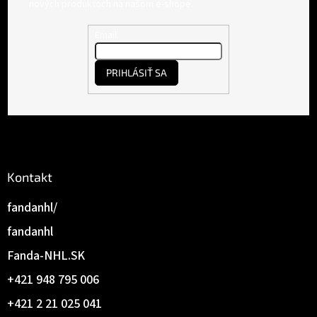
p
nových produktoch na našom e-shope.
ä
t
Email
i
e
PRIHLÁSIŤ SA
Kontakt
fandanhl/
fandanhl
Fanda-NHL.SK
+421 948 795 006
+421 2 21 025 041