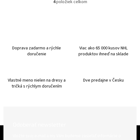
4
položiek celkom
O
v
l
á
d
a
c
i
Doprava zadarmo a rýchle
Viac ako 65 000 kusov NHL
e
doručenie
produktov ihneď na sklade
p
r
v
k
Vlastné meno nielen na dresy a
Dve predajne v Česku
y
tričká s rýchlym doručením
v
ý
p
i
s
u
Odoberať newsletter
Z
á
Vložte svoj e-mail a my Vám budeme zasielať informácie o