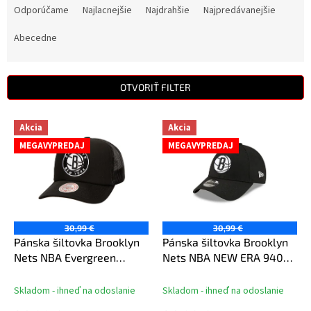
a
Odporúčame
Najlacnejšie
Najdrahšie
Najpredávanejšie
d
e
Abecedne
n
i
e
OTVORIŤ FILTER
p
r
V
Akcia
Akcia
o
ý
d
MEGAVYPREDAJ
MEGAVYPREDAJ
p
u
i
k
s
t
p
o
r
v
o
30,99 €
30,99 €
d
Pánska šiltovka Brooklyn
Pánska šiltovka Brooklyn
u
Nets NBA Evergreen
Nets NBA NEW ERA 940
k
Trucker
NBA The league 24
t
Skladom - ihneď na odoslanie
Skladom - ihneď na odoslanie
o