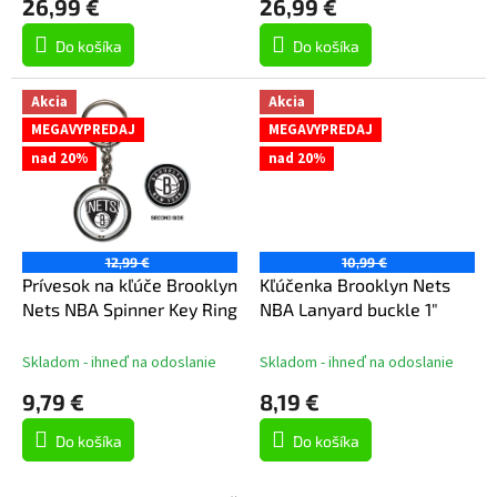
26,99 €
26,99 €
v
Do košíka
Do košíka
Akcia
Akcia
MEGAVYPREDAJ
MEGAVYPREDAJ
nad 20%
nad 20%
12,99 €
10,99 €
Prívesok na kľúče Brooklyn
Kľúčenka Brooklyn Nets
Nets NBA Spinner Key Ring
NBA Lanyard buckle 1"
Skladom - ihneď na odoslanie
Skladom - ihneď na odoslanie
9,79 €
8,19 €
Do košíka
Do košíka