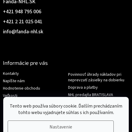
Fanda-NHL.SK
+421 948 795 006
+421 2 21 025 041
info
@
fanda-nhl.sk
Informácie pre vás
Kontakty
Povinnosť úhrady nákladov pri
neprevzatí zásielky na dobierku
Napíšte nám
Doprava a platby
Hodnotenie obchodu
NHL predajňa BRATISLAVA
Veľkosti
Reklamace/Výměna
Obchodné podmienky
Tento web používa súbory cookie. Ďalším prechádzaním
tohto webu vyjadrujete súhlas s ich používaním.
Nastavenie