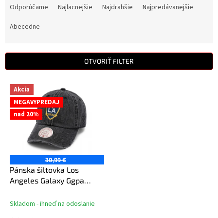
a
Odporúčame
Najlacnejšie
Najdrahšie
Najpredávanejšie
d
e
Abecedne
n
i
e
OTVORIŤ FILTER
p
r
V
Akcia
o
ý
d
MEGAVYPREDAJ
p
u
nad 20%
i
k
s
t
p
o
r
v
o
30,99 €
d
Pánska šiltovka Los
u
Angeles Galaxy Ggpa
k
Strapback
t
Skladom - ihneď na odoslanie
o