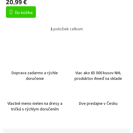
20,99 €
v
Do košíka
1
položiek celkom
O
v
l
á
d
a
c
i
Doprava zadarmo a rýchle
Viac ako 65 000 kusov NHL
e
doručenie
produktov ihneď na sklade
p
r
v
k
Vlastné meno nielen na dresy a
Dve predajne v Česku
y
tričká s rýchlym doručením
v
ý
p
i