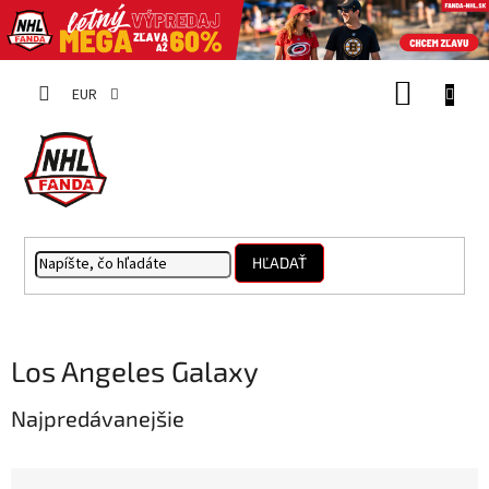
Prejsť
NÁKUP
na
EUR
obsah
KOŠÍK
HĽADAŤ
Los Angeles Galaxy
Najpredávanejšie
R