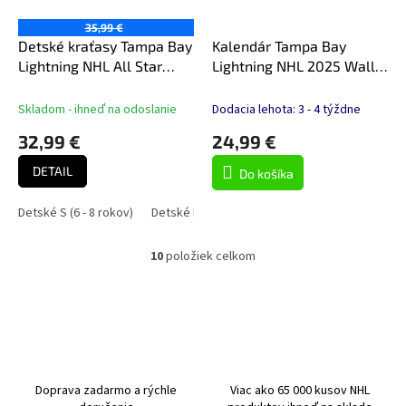
35,99 €
Detské kraťasy Tampa Bay
Kalendár Tampa Bay
Lightning NHL All Star
Lightning NHL 2025 Wall
Sublimation Print Sho
Calendar
Skladom - ihneď na odoslanie
Dodacia lehota: 3 - 4 týždne
32,99 €
24,99 €
DETAIL
Do košíka
Detské S (6 - 8 rokov)
Detské M (9 - 11 rokov)
Detské L (11 - 12 rok
10
položiek celkom
O
v
l
á
d
a
c
i
Doprava zadarmo a rýchle
Viac ako 65 000 kusov NHL
e