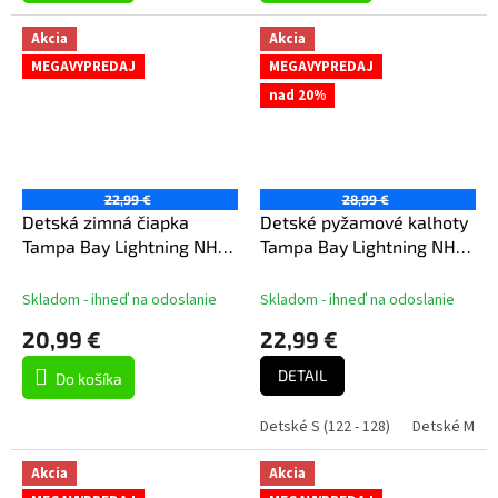
Akcia
Akcia
MEGAVYPREDAJ
MEGAVYPREDAJ
nad 20%
22,99 €
28,99 €
Detská zimná čiapka
Detské pyžamové kalhoty
Tampa Bay Lightning NHL
Tampa Bay Lightning NHL
Puck Pattern Cuffed Pom
Team Colored Printed Pant
Skladom - ihneď na odoslanie
Skladom - ihneď na odoslanie
20,99 €
22,99 €
DETAIL
Do košíka
Detské S (122 - 128)
Detské M (13
Akcia
Akcia