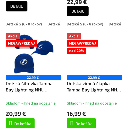
22,99 €
v
je
DETAIL
5,0
DETAIL
z
5
Detské S (6 - 8 rokov)
Detské M (9 - 11 rokov)
Detské S (6 - 8 rokov)
Detské L (11 - 12 rok
Detské M (9
hviezdičiek.
Akcia
Akcia
MEGAVYPREDAJ
MEGAVYPREDAJ
nad 20%
22,99 €
22,99 €
Detská šiltovka Tampa
Detská zimná čiapka
Bay Lightning NHL
Tampa Bay Lightning NHL
Precurved Snap
Essentials Cuffed Knit W
Pom
Skladom - ihneď na odoslanie
Skladom - ihneď na odoslanie
20,99 €
16,99 €
Do košíka
Do košíka