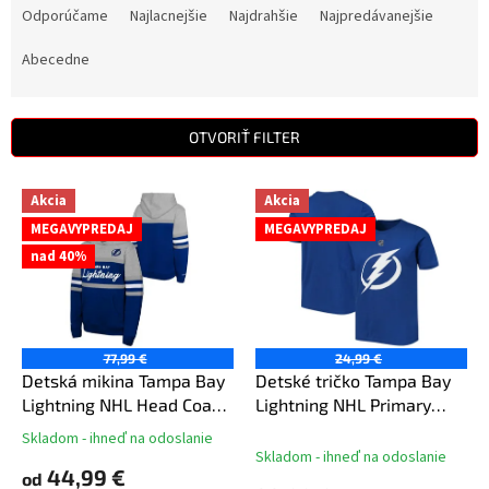
a
Odporúčame
Najlacnejšie
Najdrahšie
Najpredávanejšie
d
e
Abecedne
n
i
e
OTVORIŤ FILTER
p
r
V
Akcia
Akcia
o
ý
d
MEGAVYPREDAJ
MEGAVYPREDAJ
p
u
nad 40%
i
k
s
t
p
o
r
v
o
77,99 €
24,99 €
d
Detská mikina Tampa Bay
Detské tričko Tampa Bay
u
Lightning NHL Head Coach
Lightning NHL Primary
k
Hoody
Logo Tee
Skladom - ihneď na odoslanie
Priemerné
t
Skladom - ihneď na odoslanie
hodnotenie
44,99 €
o
od
produktu