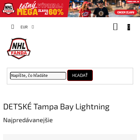
Prejsť
NÁKUP
na
EUR
obsah
KOŠÍK
HĽADAŤ
DETSKÉ Tampa Bay Lightning
Najpredávanejšie
R