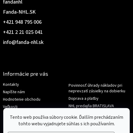
fandanhl
Fanda-NHL.SK
+421 948 795 006
+421 2 21 025 041
info
@
fanda-nhl.sk
Informácie pre vás
Kontakty
Povinnosť úhrady nákladov pri
neprevzatí zásielky na dobierku
Napíšte nám
Doprava a platby
Hodnotenie obchodu
NHL predajňa BRATISLAVA
Veľkosti
Reklamace/Výměna
Obchodné podmienky
Tento web používa súbory cookie. Ďalším prechádzaním
tohto webu vyjadrujete súhlas s ich používaním.