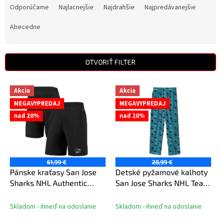
a
Odporúčame
Najlacnejšie
Najdrahšie
Najpredávanejšie
d
e
Abecedne
n
i
e
OTVORIŤ FILTER
p
r
V
Akcia
Akcia
o
ý
d
MEGAVYPREDAJ
MEGAVYPREDAJ
p
u
nad 20%
nad 20%
i
k
s
t
p
o
r
v
o
61,99 €
28,99 €
d
Pánske kraťasy San Jose
Detské pyžamové kalhoty
u
Sharks NHL Authentic
San Jose Sharks NHL Team
k
Rinkside Performance
Colored Printed Pant
t
Skladom - ihneď na odoslanie
Skladom - ihneď na odoslanie
o