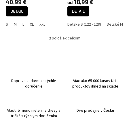
40,99 €
18,99 €
od
v
DETAIL
DETAIL
S
M
L
XL
XXL
Detské S (122 - 128)
Detské M (13
2
položiek celkom
O
v
l
á
d
a
c
i
Doprava zadarmo a rýchle
Viac ako 65 000 kusov NHL
e
doručenie
produktov ihneď na sklade
p
r
v
k
Vlastné meno nielen na dresy a
Dve predajne v Česku
y
tričká s rýchlym doručením
v
ý
p