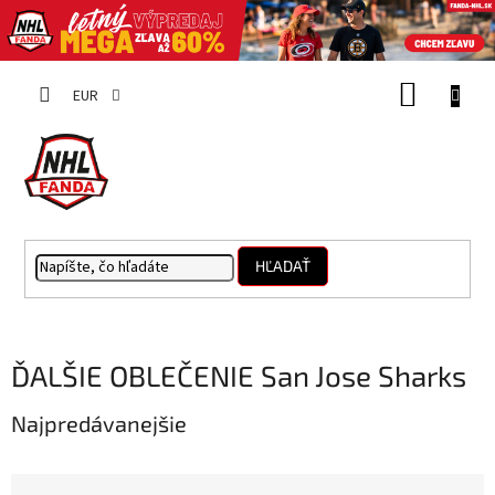
Prejsť
NÁKUP
na
EUR
obsah
KOŠÍK
HĽADAŤ
ĎALŠIE OBLEČENIE San Jose Sharks
Najpredávanejšie
R