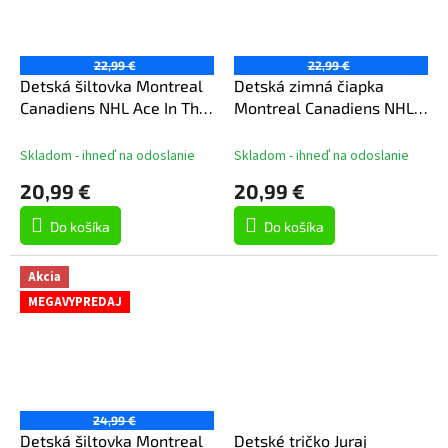
22,99 €
22,99 €
Detská šiltovka Montreal
Detská zimná čiapka
Canadiens NHL Ace In The
Montreal Canadiens NHL
Hole Flatbrim Snapb
Cuffed Knit
Skladom - ihneď na odoslanie
Skladom - ihneď na odoslanie
20,99 €
20,99 €
Do košíka
Do košíka
Akcia
MEGAVYPREDAJ
24,99 €
Detská šiltovka Montreal
Detské tričko Juraj