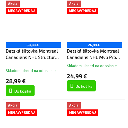
Akcia
Akcia
MEGAVYPREDAJ
MEGAVYPREDAJ
30,99 €
26,99 €
Detská šiltovka Montreal
Detská šiltovka Montreal
Canadiens NHL Structured
Canadiens NHL Mvp Pro
Adj A-Frame
Pinch
Skladom - ihneď na odoslanie
Priemerné
Skladom - ihneď na odoslanie
hodnotenie
24,99 €
produktu
28,99 €
je
Do košíka
5,0
Do košíka
z
5
hviezdičiek.
Akcia
Akcia
MEGAVYPREDAJ
MEGAVYPREDAJ