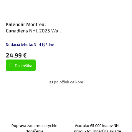
Kalendár Montreal
Canadiens NHL 2025 Wall
Calendar
Dodacia lehota: 3 - 4 týždne
24,99 €
Do košíka
23
položiek celkom
O
v
l
á
d
a
c
i
Doprava zadarmo a rýchle
Viac ako 65 000 kusov NHL
e
doručenie
produktov ihneď na sklade