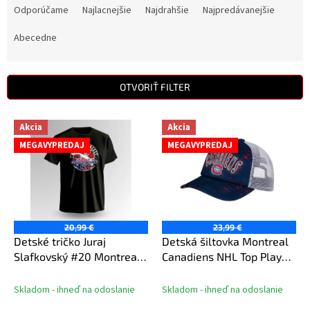
a
Odporúčame
Najlacnejšie
Najdrahšie
Najpredávanejšie
d
e
Abecedne
n
i
e
OTVORIŤ FILTER
p
r
V
Akcia
Akcia
o
ý
d
MEGAVYPREDAJ
MEGAVYPREDAJ
p
u
i
k
s
t
p
o
r
v
o
20,99 €
23,99 €
d
Detské tričko Juraj
Detská šiltovka Montreal
u
Slafkovský #20 Montreal
Canadiens NHL Top Player
k
Hockey Town Exclusive
Snapback
t
Collection (Montreal
Skladom - ihneď na odoslanie
Skladom - ihneď na odoslanie
o
Canadiens NHL)