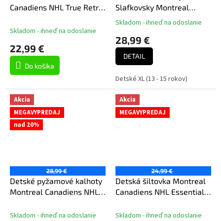
Canadiens NHL True Retro
Slafkovsky Montreal
Deadstock Snapback
Canadiens NHL Flat Name
Skladom - ihneď na odoslanie
Priemerné
& Number Ctn Tee
Skladom - ihneď na odoslanie
hodnotenie
28,99 €
produktu
22,99 €
je
DETAIL
5,0
Do košíka
z
Detské XL (13 - 15 rokov)
5
hviezdičiek.
Akcia
Akcia
MEGAVYPREDAJ
MEGAVYPREDAJ
nad 20%
28,99 €
24,99 €
Detské pyžamové kalhoty
Detská šiltovka Montreal
Montreal Canadiens NHL
Canadiens NHL Essentials
Team Colored Printed Pant
Deadstock Snapback
Skladom - ihneď na odoslanie
Skladom - ihneď na odoslanie