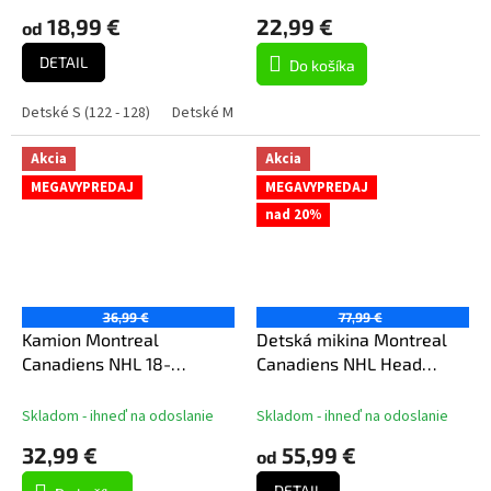
18,99 €
22,99 €
od
DETAIL
Do košíka
Detské S (122 - 128)
Detské M (136 - 152)
Detské L (158 - 164)
De
Akcia
Akcia
MEGAVYPREDAJ
MEGAVYPREDAJ
nad 20%
36,99 €
77,99 €
Kamion Montreal
Detská mikina Montreal
Canadiens NHL 18-
Canadiens NHL Head
Wheeler Big Rig Truck
Coach Hoody
White
Skladom - ihneď na odoslanie
Skladom - ihneď na odoslanie
32,99 €
55,99 €
od
DETAIL