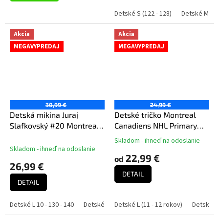
Detské S (122 - 128)
Detské M (13
Akcia
Akcia
MEGAVYPREDAJ
MEGAVYPREDAJ
30,99 €
24,99 €
Detská mikina Juraj
Detské tričko Montreal
Slafkovský #20 Montreal
Canadiens NHL Primary
Hockey Town Exclusive
Logo Tee
Skladom - ihneď na odoslanie
Priemerné
Collection (Montreal
Skladom - ihneď na odoslanie
hodnotenie
22,99 €
Canadiens NHL)
od
produktu
26,99 €
je
DETAIL
5,0
DETAIL
z
5
Detské L 10 - 130 - 140
Detské M 8 - 118 - 128
Detské L (11 - 12 rokov)
Detské S 6 - 106 - 116
Detské XL
hviezdičiek.