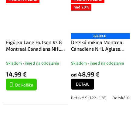
nad 20%
69,99 €
Figúrka Lane Hutson #48
Detská mikina Montreal
Montreal Canadiens NHL
Canadiens NHL Agless
Construct Figure
Refreshed Home Po Hocke
Skladom - ihneď na odoslanie
Skladom - ihneď na odoslanie
14,99 €
48,99 €
od
DETAIL
Do košíka
Detské S (122 - 128)
Detské XL (17