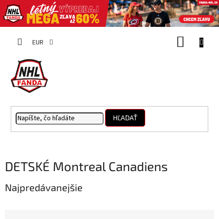
Prejsť
NÁKUP
na
EUR
obsah
KOŠÍK
HĽADAŤ
DETSKÉ Montreal Canadiens
Najpredávanejšie
R