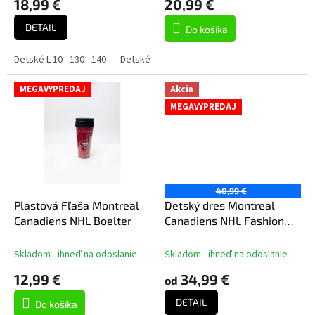
18,99 €
20,99 €
v
DETAIL
Do košíka
Detské L 10 - 130 - 140
Detské M 8 - 118 - 128
Detské S 6 - 106 - 116
MEGAVYPREDAJ
Akcia
MEGAVYPREDAJ
40,99 €
Plastová Fľaša Montreal
Detský dres Montreal
Canadiens NHL Boelter
Canadiens NHL Fashion
Hockey Jersey
Skladom - ihneď na odoslanie
Skladom - ihneď na odoslanie
12,99 €
34,99 €
od
DETAIL
Do košíka