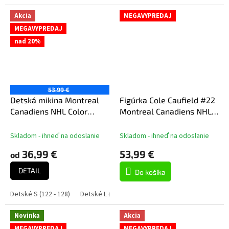
Akcia
MEGAVYPREDAJ
MEGAVYPREDAJ
nad 20%
53,99 €
Detská mikina Montreal
Figúrka Cole Caufield #22
Canadiens NHL Color
Montreal Canadiens NHL
Blocked Flc Hd
7" Figure SportsPicks
Skladom - ihneď na odoslanie
Skladom - ihneď na odoslanie
36,99 €
53,99 €
od
DETAIL
Do košíka
Detské S (122 - 128)
Detské L (158 - 164)
Detské XL (170 - 176)
Novinka
Akcia
MEGAVYPREDAJ
MEGAVYPREDAJ