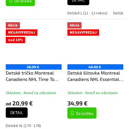
Do košíka
Detské L (11 - 12 rokov)
Detské XL
Akcia
Akcia
MEGAVYPREDAJ
MEGAVYPREDAJ
nad 20%
30,99 €
40,99 €
Detské tričko Montreal
Detská šiltovka Montreal
Canadiens NHL Time To
Canadiens NHL Essentials
Shine Cnk Mw Tee
Flatbrim Snapback
Skladom - ihneď na odoslanie
Skladom - ihneď na odoslanie
20,99 €
34,99 €
od
DETAIL
Do košíka
Detské XL (170 - 176)