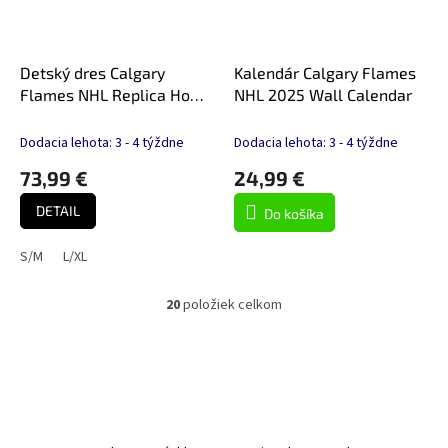
Detský dres Calgary
Kalendár Calgary Flames
Flames NHL Replica Home
NHL 2025 Wall Calendar
Jersey
Dodacia lehota: 3 - 4 týždne
Dodacia lehota: 3 - 4 týždne
73,99 €
24,99 €
DETAIL
Do košíka
S/M
L/XL
20
položiek celkom
O
v
l
á
d
a
c
i