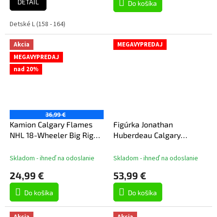
DETAIL
Do košíka
Detské L (158 - 164)
Akcia
MEGAVYPREDAJ
MEGAVYPREDAJ
nad 20%
36,99 €
Kamion Calgary Flames
Figúrka Jonathan
NHL 18-Wheeler Big Rig
Huberdeau Calgary
Truck White
Flames NHL 7" Figure
McFarlane's
Skladom - ihneď na odoslanie
Skladom - ihneď na odoslanie
24,99 €
53,99 €
Do košíka
Do košíka