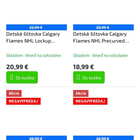
22,99 €
22,99 €
Detská šiltovka Calgary
Detská šiltovka Calgary
Flames NHL Lockup
Flames NHL Precurved
Meshback Adj.
Snap
Skladom - ihneď na odoslanie
Skladom - ihneď na odoslanie
20,99 €
18,99 €
Do košíka
Do košíka
Akcia
Akcia
MEGAVYPREDAJ
MEGAVYPREDAJ
26,99 €
22,99 €