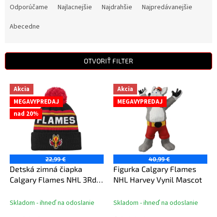
a
Odporúčame
Najlacnejšie
Najdrahšie
Najpredávanejšie
d
e
Abecedne
n
i
e
OTVORIŤ FILTER
p
r
V
Akcia
Akcia
o
ý
d
MEGAVYPREDAJ
MEGAVYPREDAJ
p
u
nad 20%
i
k
s
t
p
o
r
v
o
22,99 €
40,99 €
d
Detská zimná čiapka
Figurka Calgary Flames
u
Calgary Flames NHL 3Rd
NHL Harvey Vynil Mascot
k
Jersey Jacquard Cuff Pom
t
Skladom - ihneď na odoslanie
Skladom - ihneď na odoslanie
o