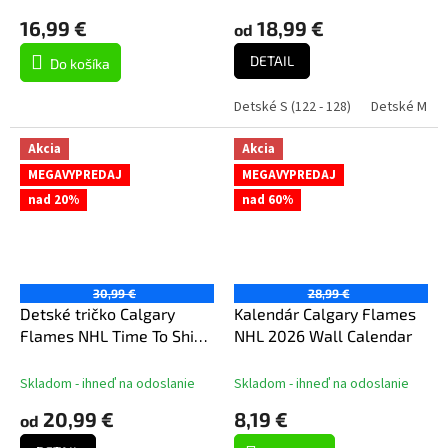
16,99 €
18,99 €
od
DETAIL
Do košíka
Detské S (122 - 128)
Detské M (13
Akcia
Akcia
MEGAVYPREDAJ
MEGAVYPREDAJ
nad 20%
nad 60%
30,99 €
28,99 €
Detské tričko Calgary
Kalendár Calgary Flames
Flames NHL Time To Shine
NHL 2026 Wall Calendar
Cnk Mw Tee
Skladom - ihneď na odoslanie
Skladom - ihneď na odoslanie
20,99 €
8,19 €
od