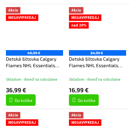
Akcia
Akcia
MEGAVYPREDAJ
MEGAVYPREDAJ
nad 20%
40,99 €
24,99 €
Detská šiltovka Calgary
Detská šiltovka Calgary
Flames NHL Essentials
Flames NHL Essentials
Flatbrim Snapback
Procrown
Skladom - ihneď na odoslanie
Skladom - ihneď na odoslanie
36,99 €
16,99 €
Do košíka
Do košíka
Akcia
Akcia
MEGAVYPREDAJ
MEGAVYPREDAJ