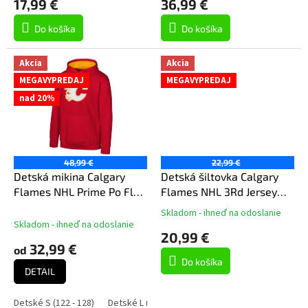
17,99 €
36,99 €
v
Do košíka
Do košíka
Akcia
Akcia
MEGAVYPREDAJ
MEGAVYPREDAJ
nad 20%
48,99 €
22,99 €
Detská mikina Calgary
Detská šiltovka Calgary
Flames NHL Prime Po Flc
Flames NHL 3Rd Jersey
Hood -Home
Precurved Snap
Skladom - ihneď na odoslanie
Priemerné
Skladom - ihneď na odoslanie
hodnotenie
20,99 €
produktu
32,99 €
od
je
Do košíka
5,0
DETAIL
z
5
Detské S (122 - 128)
Detské L (158 - 164)
hviezdičiek.