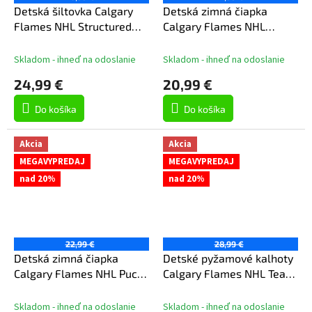
Detská šiltovka Calgary
Detská zimná čiapka
Flames NHL Structured
Calgary Flames NHL
Flex
Cuffed Knit
Skladom - ihneď na odoslanie
Skladom - ihneď na odoslanie
24,99 €
20,99 €
Do košíka
Do košíka
Akcia
Akcia
MEGAVYPREDAJ
MEGAVYPREDAJ
nad 20%
nad 20%
22,99 €
28,99 €
Detská zimná čiapka
Detské pyžamové kalhoty
Calgary Flames NHL Puck
Calgary Flames NHL Team
Pattern Cuffed Pom
Colored Printed Pant
Skladom - ihneď na odoslanie
Skladom - ihneď na odoslanie