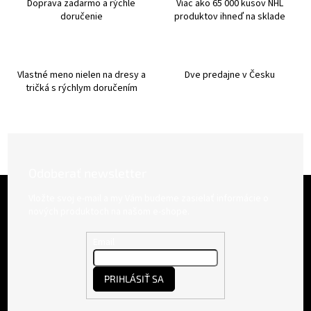
Doprava zadarmo a rýchle
Viac ako 65 000 kusov NHL
e
doručenie
produktov ihneď na sklade
p
r
v
k
Vlastné meno nielen na dresy a
Dve predajne v Česku
y
tričká s rýchlym doručením
v
ý
p
i
s
u
Odoberať newsletter
Z
á
Vložte svoj e-mail a my Vám budeme zasielať informácie o
p
nových produktoch na našom e-shope.
ä
t
Email
i
e
PRIHLÁSIŤ SA