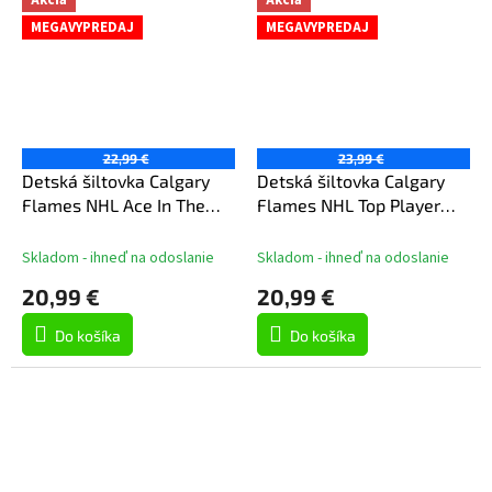
Akcia
Akcia
MEGAVYPREDAJ
MEGAVYPREDAJ
22,99 €
23,99 €
Detská šiltovka Calgary
Detská šiltovka Calgary
Flames NHL Ace In The
Flames NHL Top Player
Hole Flatbrim Snapb
Snapback
Skladom - ihneď na odoslanie
Skladom - ihneď na odoslanie
20,99 €
20,99 €
Do košíka
Do košíka