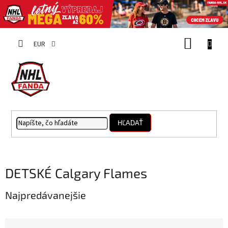
Prejsť
NÁKUP
na
EUR
obsah
KOŠÍK
HĽADAŤ
DETSKÉ Calgary Flames
Najpredávanejšie
R