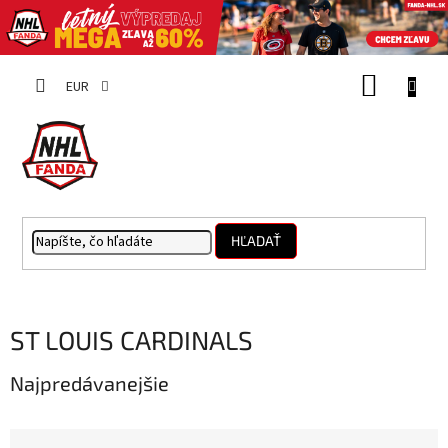
Prejsť
NÁKUP
na
EUR
obsah
KOŠÍK
HĽADAŤ
ST LOUIS CARDINALS
Najpredávanejšie
R