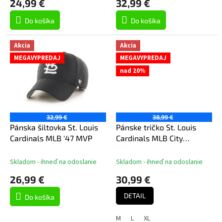
24,99 €
32,99 €
v
Do košíka
Do košíka
Akcia
Akcia
MEGAVYPREDAJ
MEGAVYPREDAJ
nad 20%
32,99 €
38,99 €
Pánska šiltovka St. Louis
Pánske tričko St. Louis
Cardinals MLB '47 MVP
Cardinals MLB City
Connect 2 Hit Cotton Tee
Skladom - ihneď na odoslanie
Skladom - ihneď na odoslanie
26,99 €
30,99 €
DETAIL
Do košíka
M
L
XL