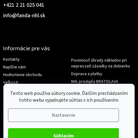
+421 2 21 025 041
info
@
fanda-nhl.sk
Informácie pre vás
Kontakty
Povinnosť úhrady nákladov pri
neprevzatí zásielky na dobierku
Napíšte nám
Doprava a platby
Hodnotenie obchodu
NHL predajňa BRATISLAVA
Veľkosti
Reklamace/Výměna
Obchodné podmienky
Tento web používa súbory cookie. Ďalším prechádzaním
tohto webu vyjadrujete súhlas s ich používaním.
Nastavenie
Súhlasím