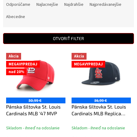
a
Odporúčame
Najlacnejšie
Najdrahšie
Najpredávanejšie
d
e
Abecedne
n
i
e
OTVORIŤ FILTER
p
r
V
Akcia
Akcia
o
ý
d
MEGAVYPREDAJ
MEGAVYPREDAJ
p
u
nad 20%
i
k
s
t
p
o
r
v
o
30,99 €
36,99 €
d
Pánska šiltovka St. Louis
Pánska šiltovka St. Louis
u
Cardinals MLB '47 MVP
Cardinals MLB Replica
k
Sure Shot Shot '47
t
CAPTAIN
Skladom - ihneď na odoslanie
Skladom - ihneď na odoslanie
o