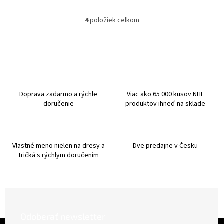
4
položiek celkom
O
v
l
á
d
a
c
i
Doprava zadarmo a rýchle
Viac ako 65 000 kusov NHL
e
doručenie
produktov ihneď na sklade
p
r
v
k
Vlastné meno nielen na dresy a
Dve predajne v Česku
y
tričká s rýchlym doručením
v
ý
p
i
s
u
Odoberať newsletter
Z