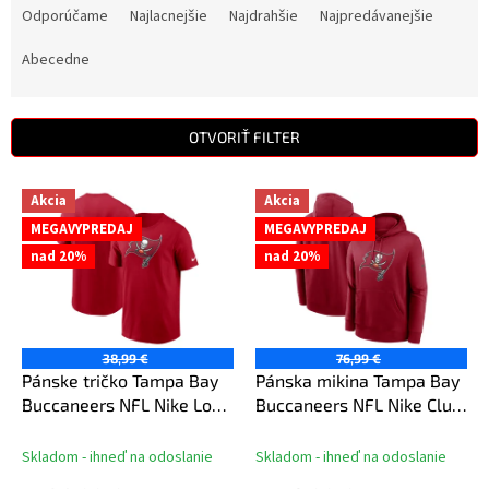
a
Odporúčame
Najlacnejšie
Najdrahšie
Najpredávanejšie
d
e
Abecedne
n
i
e
OTVORIŤ FILTER
p
r
V
Akcia
Akcia
o
ý
d
MEGAVYPREDAJ
MEGAVYPREDAJ
p
u
nad 20%
nad 20%
i
k
s
t
p
o
r
v
o
38,99 €
76,99 €
d
Pánske tričko Tampa Bay
Pánska mikina Tampa Bay
u
Buccaneers NFL Nike Logo
Buccaneers NFL Nike Club
k
Essential Logo Cotton Tee
Logo Hoodie
t
Skladom - ihneď na odoslanie
Skladom - ihneď na odoslanie
o