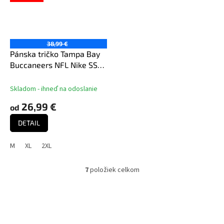
38,99 €
Pánska tričko Tampa Bay
Buccaneers NFL Nike SS
Helmet Essential Tee
Skladom - ihneď na odoslanie
26,99 €
od
DETAIL
M
XL
2XL
7
položiek celkom
O
v
l
á
d
a