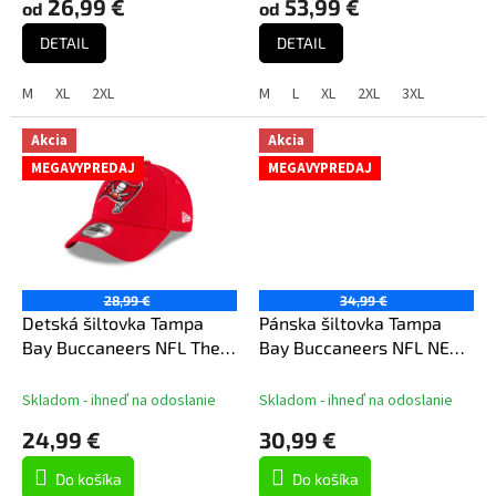
26,99 €
53,99 €
od
od
v
DETAIL
DETAIL
M
XL
2XL
M
L
XL
2XL
3XL
Akcia
Akcia
MEGAVYPREDAJ
MEGAVYPREDAJ
28,99 €
34,99 €
Detská šiltovka Tampa
Pánska šiltovka Tampa
Bay Buccaneers NFL The
Bay Buccaneers NFL NEW
League
ERA 970SS SP26
Skladom - ihneď na odoslanie
Skladom - ihneď na odoslanie
24,99 €
30,99 €
Do košíka
Do košíka