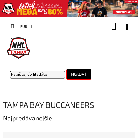
Prejsť
NÁKUP
na
EUR
obsah
KOŠÍK
HĽADAŤ
TAMPA BAY BUCCANEERS
Najpredávanejšie
R