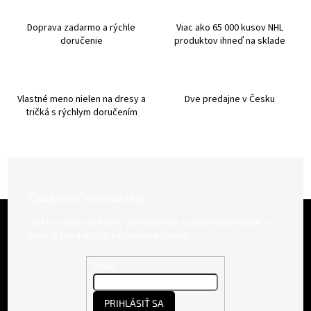
c
i
Doprava zadarmo a rýchle
Viac ako 65 000 kusov NHL
e
doručenie
produktov ihneď na sklade
p
r
v
k
Vlastné meno nielen na dresy a
Dve predajne v Česku
y
tričká s rýchlym doručením
v
ý
p
i
s
u
Odoberať newsletter
Z
á
Vložte svoj e-mail a my Vám budeme zasielať informácie o
p
nových produktoch na našom e-shope.
ä
t
Email
i
e
PRIHLÁSIŤ SA