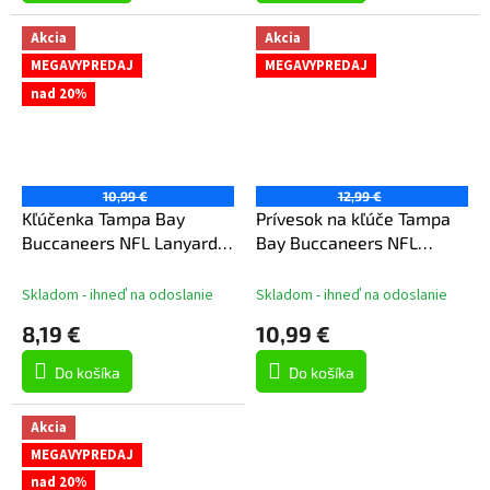
Akcia
Akcia
MEGAVYPREDAJ
MEGAVYPREDAJ
nad 20%
10,99 €
12,99 €
Kľúčenka Tampa Bay
Prívesok na kľúče Tampa
Buccaneers NFL Lanyard
Bay Buccaneers NFL
buckle 1"
Spinner Key Ring
Skladom - ihneď na odoslanie
Skladom - ihneď na odoslanie
8,19 €
10,99 €
Do košíka
Do košíka
Akcia
MEGAVYPREDAJ
nad 20%