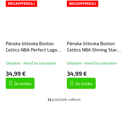
MEGAVYPREDAJ
MEGAVYPREDAJ
Pánska šiltovka Boston
Pánska šiltovka Boston
Celtics NBA Perfect Logo
Celtics NBA Shining Stars
Pro Snapback
Pro Snapback
Skladom - ihneď na odoslanie
Skladom - ihneď na odoslanie
34,99 €
34,99 €
Do košíka
Do košíka
16
položiek celkom
O
v
l
á
d