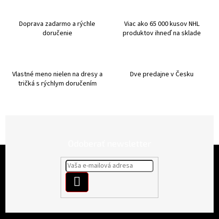
a
c
i
Doprava zadarmo a rýchle
Viac ako 65 000 kusov NHL
e
doručenie
produktov ihneď na sklade
p
r
v
k
Vlastné meno nielen na dresy a
Dve predajne v Česku
y
tričká s rýchlym doručením
v
ý
p
i
s
u
Odoberať newsletter
Z
á
p
PRIHLÁSIŤ
ä
t
SA
i
e