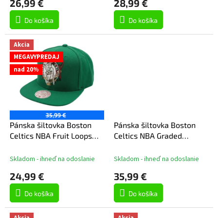
26,99 €
28,99 €
v
Do košíka
Do košíka
Akcia
MEGAVYPREDAJ
nad 20%
35,99 €
Pánska šiltovka Boston
Pánska šiltovka Boston
Celtics NBA Fruit Loops
Celtics NBA Graded
Snapback
Trucker
Skladom - ihneď na odoslanie
Skladom - ihneď na odoslanie
24,99 €
35,99 €
Do košíka
Do košíka