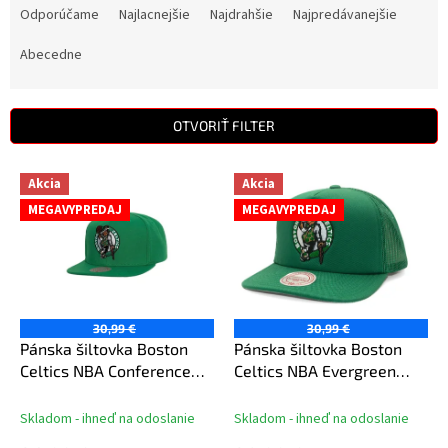
a
Odporúčame
Najlacnejšie
Najdrahšie
Najpredávanejšie
d
e
Abecedne
n
i
e
OTVORIŤ FILTER
p
r
V
Akcia
Akcia
o
ý
d
MEGAVYPREDAJ
MEGAVYPREDAJ
p
u
i
k
s
t
p
o
r
v
o
30,99 €
30,99 €
d
Pánska šiltovka Boston
Pánska šiltovka Boston
u
Celtics NBA Conference
Celtics NBA Evergreen
k
Patch Snapback
Trucker
t
Skladom - ihneď na odoslanie
Skladom - ihneď na odoslanie
o