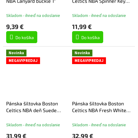
NBA Lanyard buckle 1"
Celtics NBA Spinner Key
Ring
Skladom - ihneď na odoslanie
Skladom - ihneď na odoslanie
9,39 €
11,99 €
Do košíka
Do košíka
Novinka
Novinka
MEGAVYPREDAJ
MEGAVYPREDAJ
Pánska šiltovka Boston
Pánska šiltovka Boston
Celtics NBA deň Suede
Celtics NBA Fresh White
Strapback
Trucker
Skladom - ihneď na odoslanie
Skladom - ihneď na odoslanie
31,99 €
32,99 €