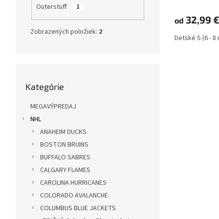
Outerstuff
1
32,99 
od
Zobrazených položiek:
2
Detské S (6 - 8
Preskočiť
Kategórie
kategórie
MEGAVÝPREDAJ
NHL
ANAHEIM DUCKS
BOSTON BRUINS
BUFFALO SABRES
CALGARY FLAMES
CAROLINA HURRICANES
COLORADO AVALANCHE
COLUMBUS BLUE JACKETS