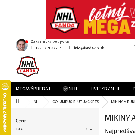
Prejsť
Zákaznícka podpora:
na
+421 2 21 025 041
info@fanda-nhl.sk
obsah
MEGAVÝPREDAJ
NHL
HVIEZDY NHL
Domov
NHL
COLUMBUS BLUE JACKETS
MIKINY A BUN
B
MIKINY 
o
Cena
č
14
€
45
€
Najpredáva
n