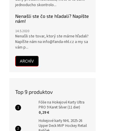
jednoducho skontrolo...
Nenašli ste čo ste hľadali? Napíšte
nám!
14.5.2020
Nenašli ste tovar, ktorý ste márne hľadali?
Napíšte nám na info@fanda-nhl.cz a my sa
vám p...
ARCHÍV
Top 9 produktov
Fólie na Hokejové Karty Ultra
PRO 9 Karet Silver (11 dier)
0,29 €
Hokejové karty NHL 2025-26
Upper Deck MVP Hockey Retail
Balíček