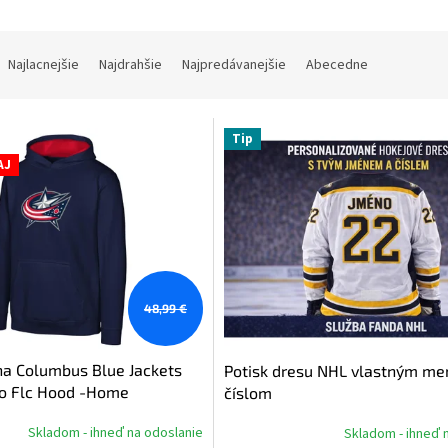
Najlacnejšie
Najdrahšie
Najpredávanejšie
Abecedne
Tip
AJ
48,99 €
na Columbus Blue Jackets
Potisk dresu NHL vlastným m
o Flc Hood -Home
číslom
Skladom - ihneď na odoslanie
Skladom - ihneď 