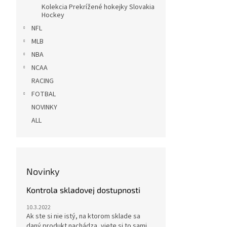
Kolekcia Prekrížené hokejky Slovakia
Hockey
NFL
MLB
NBA
NCAA
RACING
FOTBAL
NOVINKY
ALL
Novinky
Kontrola skladovej dostupnosti
10.3.2022
Ak ste si nie istý, na ktorom sklade sa
daný produkt nachádza, viete si to sami