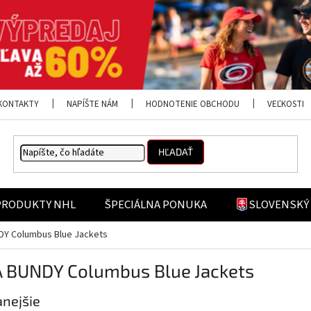
KONTAKTY
NAPÍŠTE NÁM
HODNOTENIE OBCHODU
VEĽKOSTI
HĽADAŤ
PRODUKTY NHL
ŠPECIÁLNA PONUKA
SLOVENSKÝ
DY Columbus Blue Jackets
A BUNDY Columbus Blue Jackets
nejšie