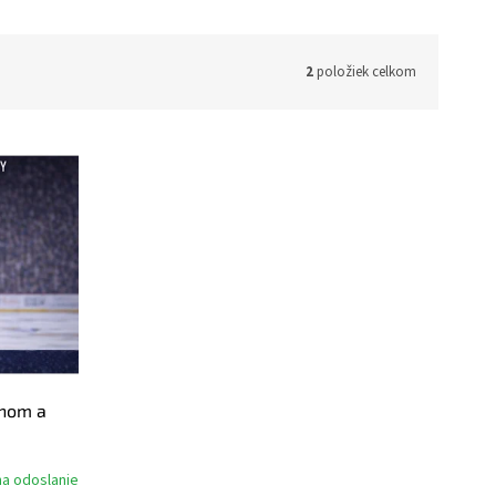
2
položiek celkom
enom a
na odoslanie