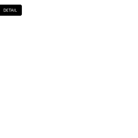
DETAIL
 - 15 rokov)