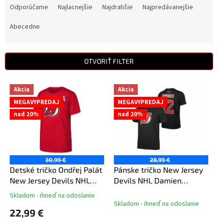
a
Odporúčame
Najlacnejšie
Najdrahšie
Najpredávanejšie
d
e
Abecedne
n
i
e
OTVORIŤ FILTER
p
r
V
Akcia
Akcia
o
ý
d
MEGAVYPREDAJ
MEGAVYPREDAJ
p
u
nad 20%
nad 20%
i
k
s
t
p
o
r
v
o
30,99 €
28,99 €
d
Detské tričko Ondřej Palát
Pánske tričko New Jersey
u
New Jersey Devils NHL
Devils NHL Damien
k
Flat Alt.Captains N&N Ss
Brunner
Skladom - ihneď na odoslanie
Priemerné
t
Tee
Skladom - ihneď na odoslanie
hodnotenie
22,99 €
o
produktu