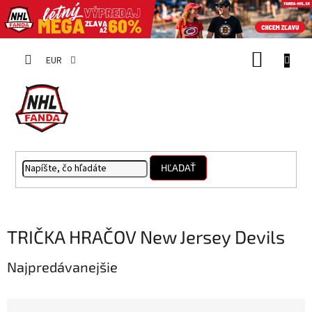
Prejsť
NÁKUP
na
EUR
obsah
KOŠÍK
HĽADAŤ
TRIČKA HRAČOV New Jersey Devils
Najpredávanejšie
R