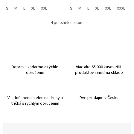
S
M
L
XL
XXL
S
M
L
XL
XXL
XXXL
4
položiek celkom
O
v
l
á
d
a
c
i
Doprava zadarmo a rýchle
Viac ako 65 000 kusov NHL
e
doručenie
produktov ihneď na sklade
p
r
v
k
Vlastné meno nielen na dresy a
Dve predajne v Česku
y
tričká s rýchlym doručením
v
ý
p
i
s
u