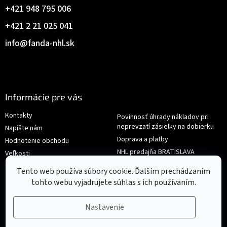
+421 948 795 006
+421 2 21 025 041
info
@
fanda-nhl.sk
Informácie pre vás
Kontakty
Povinnosť úhrady nákladov pri
neprevzatí zásielky na dobierku
Napíšte nám
Doprava a platby
Hodnotenie obchodu
NHL predajňa BRATISLAVA
Veľkosti
Reklamace/Výměna
Obchodné podmienky
Tento web používa súbory cookie. Ďalším prechádzaním
tohto webu vyjadrujete súhlas s ich používaním.
Nastavenie