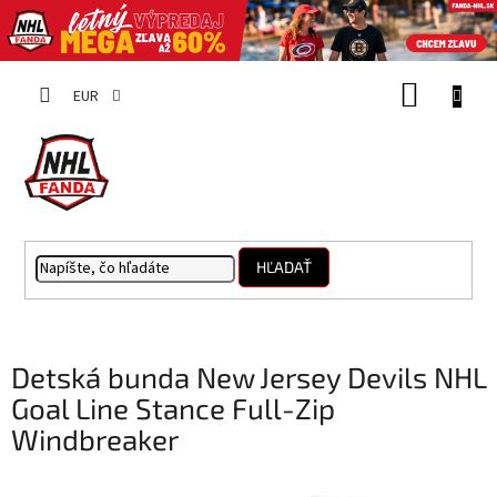
Prejsť
NÁKUP
na
EUR
obsah
KOŠÍK
HĽADAŤ
Detská bunda New Jersey Devils NHL
Goal Line Stance Full-Zip
Windbreaker