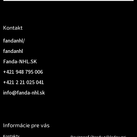
e
Kontakt
fandanhl/
fandanhl
Fanda-NHL.SK
+421 948 795 006
+421 2 21 025 041
info
@
fanda-nhl.sk
Informácie pre vás
Kontakty