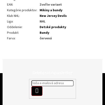
EAN
:
Zvoľte variant
Kategórie produktov
:
Mikiny a bundy
Klub NHL
:
New Jersey Devils
Liga
:
NHL
Oddelenie
:
Detské produkty
Produkt
:
Bundy
Farva
:
červená
Odoberať newsletter
Z
á
p
PRIHLÁSIŤ
ä
t
SA
i