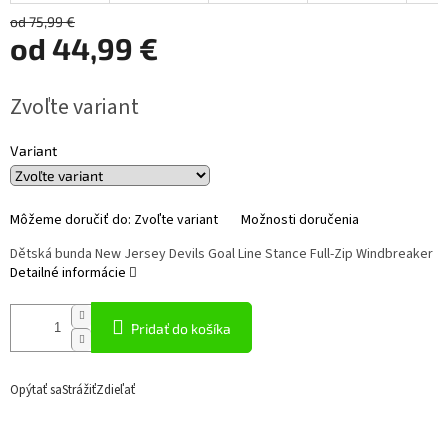
od 75,99 €
od
44,99 €
Jednotková
Zvoľte variant
cena:
Variant
Môžeme doručiť do:
Zvoľte variant
Možnosti doručenia
Dětská bunda New Jersey Devils Goal Line Stance Full-Zip Windbreaker
Detailné informácie
Pridať do košíka
Opýtať sa
Strážiť
Zdieľať