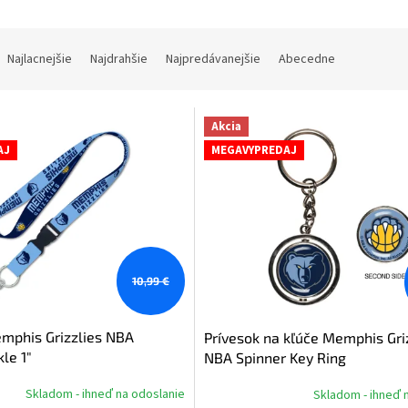
Najlacnejšie
Najdrahšie
Najpredávanejšie
Abecedne
Akcia
AJ
MEGAVYPREDAJ
10,99 €
mphis Grizzlies NBA
Prívesok na kľúče Memphis Gri
le 1"
NBA Spinner Key Ring
Skladom - ihneď na odoslanie
Skladom - ihneď 