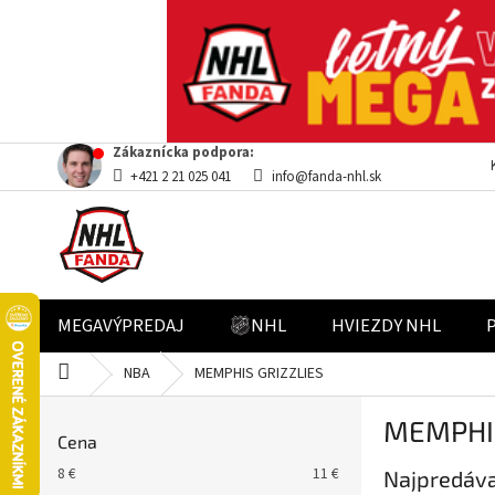
Prejsť
Zákaznícka podpora:
na
+421 2 21 025 041
info@fanda-nhl.sk
obsah
MEGAVÝPREDAJ
NHL
HVIEZDY NHL
Domov
NBA
MEMPHIS GRIZZLIES
B
MEMPHIS
o
Cena
č
8
€
11
€
Najpredáva
n