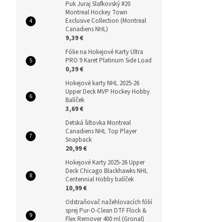
Puk Juraj Slafkovský #20
Montreal Hockey Town
Exclusive Collection (Montreal
Canadiens NHL)
9,39 €
Fólie na Hokejové Karty Ultra
PRO 9 Karet Platinum Side Load
0,39 €
Hokejové karty NHL 2025-26
Upper Deck MVP Hockey Hobby
Balíček
3,69 €
Detská šiltovka Montreal
Canadiens NHL Top Player
Snapback
20,99 €
Hokejové Karty 2025-26 Upper
Deck Chicago Blackhawks NHL
Centennial Hobby balíček
10,99 €
Odstraňovač nažehlovacích fólií
sprej Pur-O-Clean DTF Flock &
Flex Remover 400 ml (Gronal)