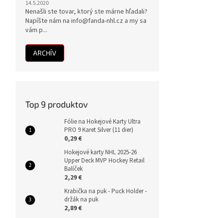
14.5.2020
Nenašli ste tovar, ktorý ste márne hľadali?
Napíšte nám na info@fanda-nhl.cz a my sa
vám p...
ARCHÍV
Top 9 produktov
Fólie na Hokejové Karty Ultra
PRO 9 Karet Silver (11 dier)
0,29 €
Hokejové karty NHL 2025-26
Upper Deck MVP Hockey Retail
Balíček
2,29 €
Krabička na puk - Puck Holder -
držák na puk
2,89 €