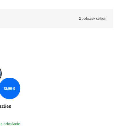
2
položiek celkom
12,99 €
zzlies
na odoslanie