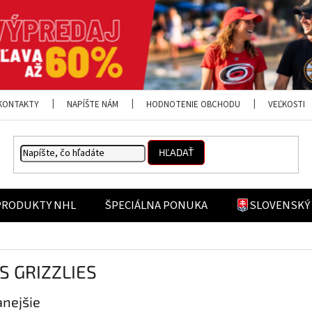
KONTAKTY
NAPÍŠTE NÁM
HODNOTENIE OBCHODU
VEĽKOSTI
HĽADAŤ
PRODUKTY NHL
ŠPECIÁLNA PONUKA
SLOVENSKÝ
 GRIZZLIES
nejšie