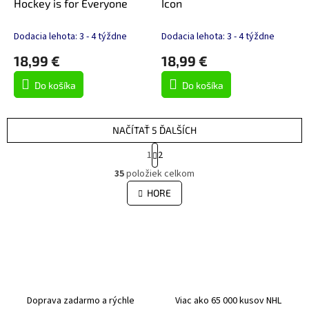
Hockey is for Everyone
Icon
Dodacia lehota: 3 - 4 týždne
Dodacia lehota: 3 - 4 týždne
18,99 €
18,99 €
Do košíka
Do košíka
NAČÍTAŤ 5 ĎALŠÍCH
S
1
2
t
O
r
35
položiek celkom
v
á
l
HORE
n
á
k
d
o
v
a
a
c
n
i
i
e
e
p
r
Doprava zadarmo a rýchle
Viac ako 65 000 kusov NHL