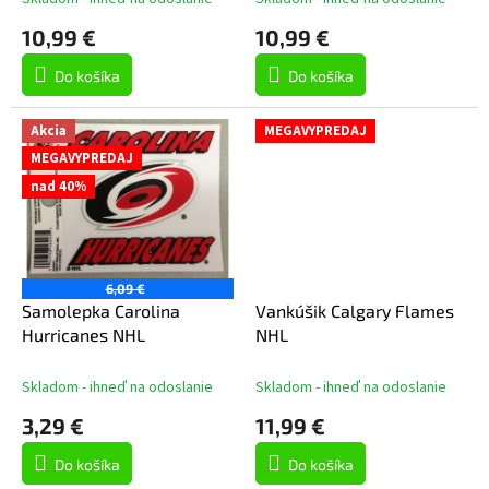
o
10,99 €
10,99 €
v
Do košíka
Do košíka
Akcia
MEGAVYPREDAJ
MEGAVYPREDAJ
nad 40%
6,09 €
Samolepka Carolina
Vankúšik Calgary Flames
Hurricanes NHL
NHL
Skladom - ihneď na odoslanie
Skladom - ihneď na odoslanie
3,29 €
11,99 €
Do košíka
Do košíka