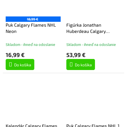
18,99 €
Puk Calgary Flames NHL
Figúrka Jonathan
Neon
Huberdeau Calgary
Flames NHL 7" Figure
McFarlane's
Skladom - ihneď na odoslanie
Skladom - ihneď na odoslanie
16,99 €
53,99 €
Do košíka
Do košíka
Kalendár Calgary Flames
Puk Calgary Flames NHL 1