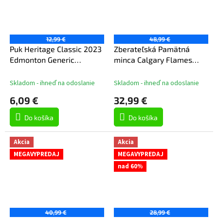
12,99 €
48,99 €
Puk Heritage Classic 2023
Zberateľská Pamätná
Edmonton Generic
minca Calgary Flames
Souvenir Puck Bulk
NHL Team History Silver
Coin Card Limited Edition
Skladom - ihneď na odoslanie
Skladom - ihneď na odoslanie
od 5000
6,09 €
32,99 €
Do košíka
Do košíka
Akcia
Akcia
MEGAVYPREDAJ
MEGAVYPREDAJ
nad 60%
40,99 €
28,99 €