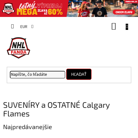
Prejsť
NÁKUP
na
EUR
obsah
KOŠÍK
HĽADAŤ
SUVENÍRY a OSTATNÉ Calgary
Flames
Najpredávanejšie