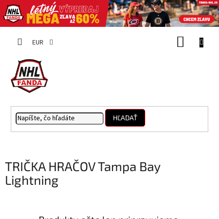
Prejsť
NÁKUP
na
EUR
obsah
KOŠÍK
HĽADAŤ
TRIČKA HRAČOV Tampa Bay
Lightning