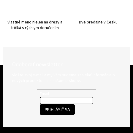
Vlastné meno nielen na dresy a
Dve predajne v Česku
tričká s rýchlym doručením
Odoberať newsletter
Z
á
Vložte svoj e-mail a my Vám budeme zasielať informácie o
p
nových produktoch na našom e-shope.
ä
t
Email
i
e
PRIHLÁSIŤ SA