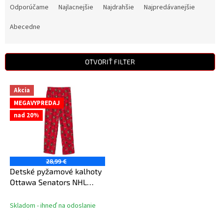
a
Odporúčame
Najlacnejšie
Najdrahšie
Najpredávanejšie
d
e
Abecedne
n
i
e
OTVORIŤ FILTER
p
r
V
Akcia
o
ý
d
MEGAVYPREDAJ
p
u
nad 20%
i
k
s
t
p
o
r
v
o
28,99 €
d
Detské pyžamové kalhoty
u
Ottawa Senators NHL
k
Team Colored Printed Pant
t
Skladom - ihneď na odoslanie
o