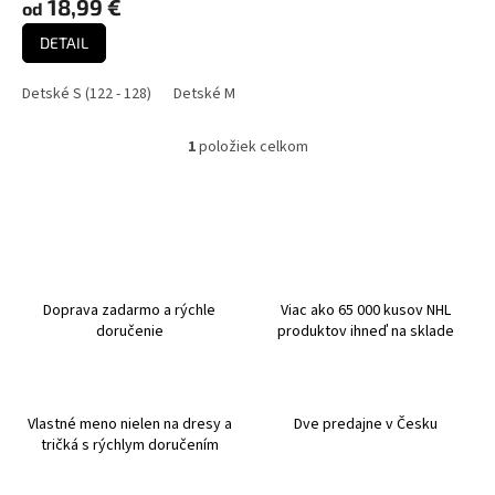
18,99 €
od
v
DETAIL
Detské S (122 - 128)
Detské M (136 - 152)
Detské L (158 - 164)
De
1
položiek celkom
O
v
l
á
d
a
c
i
Doprava zadarmo a rýchle
Viac ako 65 000 kusov NHL
e
doručenie
produktov ihneď na sklade
p
r
v
k
Vlastné meno nielen na dresy a
Dve predajne v Česku
y
tričká s rýchlym doručením
v
ý
p