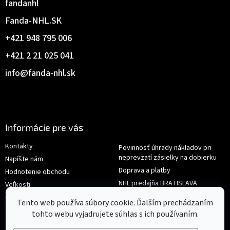
fandanhl
Fanda-NHL.SK
+421 948 795 006
+421 2 21 025 041
info
@
fanda-nhl.sk
Informácie pre vás
Kontakty
Povinnosť úhrady nákladov pri
neprevzatí zásielky na dobierku
Napíšte nám
Doprava a platby
Hodnotenie obchodu
NHL predajňa BRATISLAVA
Veľkosti
Reklamace/Výměna
Obchodné podmienky
Tento web používa súbory cookie. Ďalším prechádzaním
tohto webu vyjadrujete súhlas s ich používaním.