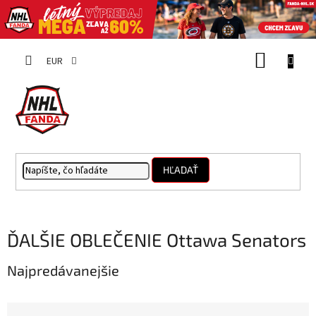
Prejsť
NÁKUP
na
EUR
obsah
KOŠÍK
HĽADAŤ
ĎALŠIE OBLEČENIE Ottawa Senators
Najpredávanejšie
R