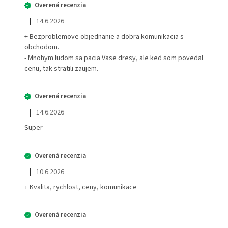
|
14.6.2026
Hodnotenie obchodu je 5 z 5 hviezdičiek.
+ Bezproblemove objednanie a dobra komunikacia s
obchodom.
- Mnohym ludom sa pacia Vase dresy, ale ked som povedal
cenu, tak stratili zaujem.
|
14.6.2026
Hodnotenie obchodu je 5 z 5 hviezdičiek.
Super
|
10.6.2026
Hodnotenie obchodu je 5 z 5 hviezdičiek.
+ Kvalita, rychlost, ceny, komunikace