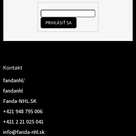
ä
y
t
Email
v
ý
i
p
e
PRIHLÁSIŤ SA
i
s
u
Kontakt
fandanhl/
fandanhl
Fanda-NHL.SK
+421 948 795 006
+421 2 21 025 041
info
@
fanda-nhl.sk