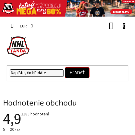
Prejsť
NÁKUP
na
EUR
obsah
KOŠÍK
HĽADAŤ
Hodnotenie obchodu
4,9
Priemerné
2183 hodnotení
hodnotenie
obchodu
je
5
2077x
4,9
z