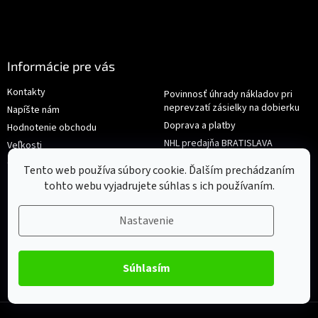
Informácie pre vás
Kontakty
Povinnosť úhrady nákladov pri
neprevzatí zásielky na dobierku
Napíšte nám
Doprava a platby
Hodnotenie obchodu
NHL predajňa BRATISLAVA
Veľkosti
Reklamace/Výměna
Obchodné podmienky
Tento web používa súbory cookie. Ďalším prechádzaním
tohto webu vyjadrujete súhlas s ich používaním.
Nastavenie
Súhlasím