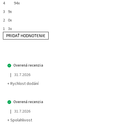
4
94x
5
hviezdičiek.
3
9x
2
0x
1
3x
PRIDAŤ HODNOTENIE
V
ý
p
i
s
h
|
31.7.2026
Hodnotenie obchodu je 5 z 5 hviezdičiek.
o
+ Rychlost dodání
d
n
o
t
|
31.7.2026
e
Hodnotenie obchodu je 5 z 5 hviezdičiek.
n
+ Spolahlivost
í