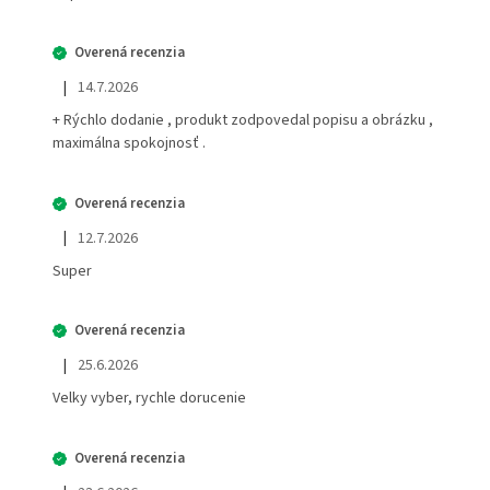
|
14.7.2026
Hodnotenie obchodu je 5 z 5 hviezdičiek.
+ Rýchlo dodanie , produkt zodpovedal popisu a obrázku ,
maximálna spokojnosť .
|
12.7.2026
Hodnotenie obchodu je 5 z 5 hviezdičiek.
Super
|
25.6.2026
Hodnotenie obchodu je 5 z 5 hviezdičiek.
Velky vyber, rychle dorucenie