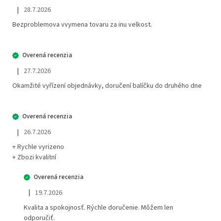
|
28.7.2026
Hodnotenie obchodu je 5 z 5 hviezdičiek.
Bezproblemova vvymena tovaru za inu velkost.
|
27.7.2026
Hodnotenie obchodu je 5 z 5 hviezdičiek.
Okamžité vyřízení objednávky, doručení balíčku do druhého dne
|
26.7.2026
Hodnotenie obchodu je 5 z 5 hviezdičiek.
+ Rychle vyrizeno
+ Zbozi kvalitní
|
19.7.2026
Hodnotenie obchodu je 5 z 5 hviezdičiek.
Kvalita a spokojnosť. Rýchle doručenie. Môžem len
odporučiť.