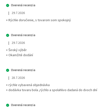
|
29.7.2026
Hodnotenie obchodu je 5 z 5 hviezdičiek.
+ Rýchle doručenie, s tovarom som spokojný
|
29.7.2026
Hodnotenie obchodu je 5 z 5 hviezdičiek.
+ Široký výběr
+ Okamžité dodání
|
28.7.2026
Hodnotenie obchodu je 5 z 5 hviezdičiek.
+ rýchle vybavená objednávka
+ dodávka tovaru bola ,rýchlo a spolahlivo dadaná do dvoch dní