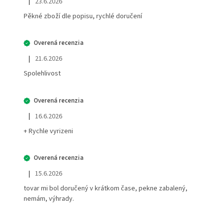
|
23.6.2026
Hodnotenie obchodu je 5 z 5 hviezdičiek.
Pěkné zboží dle popisu, rychlé doručení
|
21.6.2026
Hodnotenie obchodu je 5 z 5 hviezdičiek.
Spolehlivost
|
16.6.2026
Hodnotenie obchodu je 5 z 5 hviezdičiek.
+ Rychle vyrizeni
|
15.6.2026
Hodnotenie obchodu je 5 z 5 hviezdičiek.
tovar mi bol doručený v krátkom čase, pekne zabalený,
nemám, výhrady.