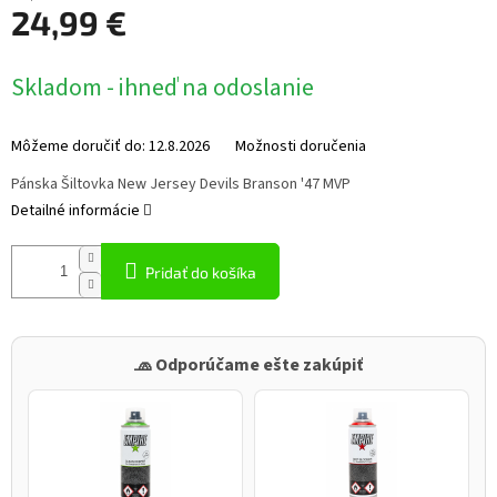
24,99 €
Jednotková
Skladom - ihneď na odoslanie
cena:
Môžeme doručiť do:
12.8.2026
Možnosti doručenia
Pánska Šiltovka New Jersey Devils Branson '47 MVP
Detailné informácie
Pridať do košíka
🧢 Odporúčame ešte zakúpiť