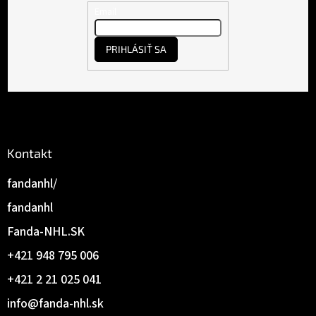
t
Email
i
e
PRIHLÁSIŤ SA
Kontakt
fandanhl/
fandanhl
Fanda-NHL.SK
+421 948 795 006
+421 2 21 025 041
info
@
fanda-nhl.sk