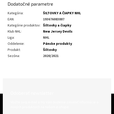
Dodatočné parametre
Kategória
:
ŠILTOVKY A ČIAPKY NHL
EAN
:
193676083887
Kategórie produktov
:
Šiltovky a čiapky
Klub NHL
:
New Jersey Devils
Liga
:
NHL
Oddelenie
:
Pánske produkty
Produkt
:
Šiltovky
Sezóna
:
2020/2021
Odoberať newsletter
Z
á
Vložte svoj e-mail a my Vám budeme zasielať informácie o
p
nových produktoch na našom e-shope.
ä