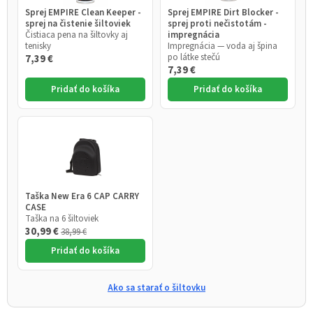
Sprej EMPIRE Clean Keeper -
Sprej EMPIRE Dirt Blocker -
sprej na čistenie šiltoviek
sprej proti nečistotám -
Čistiaca pena na šiltovky aj
impregnácia
tenisky
Impregnácia — voda aj špina
po látke stečú
7,39 €
7,39 €
Pridať do košíka
Pridať do košíka
Taška New Era 6 CAP CARRY
CASE
Taška na 6 šiltoviek
30,99 €
38,99 €
Pridať do košíka
Ako sa starať o šiltovku