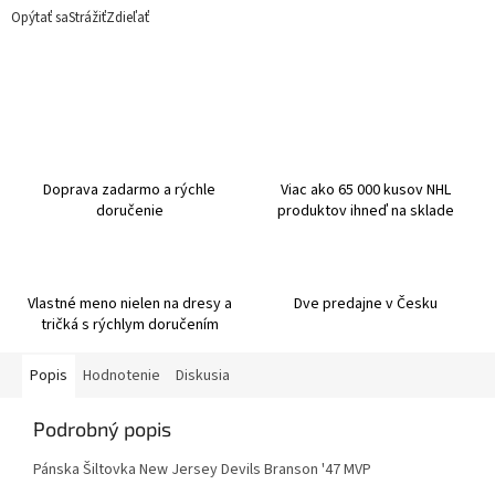
Opýtať sa
Strážiť
Zdieľať
Doprava zadarmo a rýchle
Viac ako 65 000 kusov NHL
doručenie
produktov ihneď na sklade
Vlastné meno nielen na dresy a
Dve predajne v Česku
tričká s rýchlym doručením
Popis
Hodnotenie
Diskusia
Podrobný popis
Pánska Šiltovka New Jersey Devils Branson '47 MVP