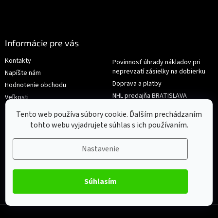
Informácie pre vás
Kontakty
Povinnosť úhrady nákladov pri
neprevzatí zásielky na dobierku
Napíšte nám
Doprava a platby
Hodnotenie obchodu
NHL predajňa BRATISLAVA
Veľkosti
Reklamace/Výměna
Obchodné podmienky
Tento web používa súbory cookie. Ďalším prechádzaním
tohto webu vyjadrujete súhlas s ich používaním.
Nastavenie
Súhlasím