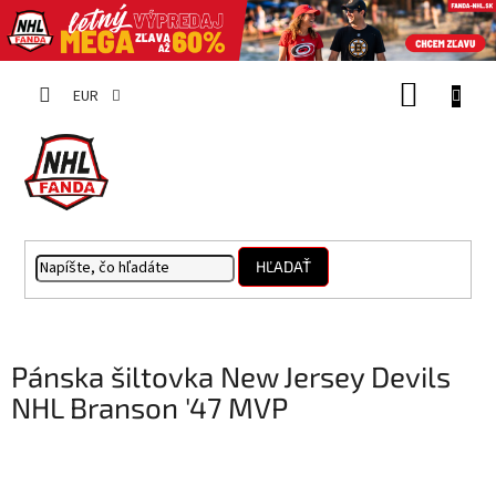
Prejsť
NÁKUP
na
EUR
obsah
KOŠÍK
HĽADAŤ
Pánska šiltovka New Jersey Devils
NHL Branson '47 MVP