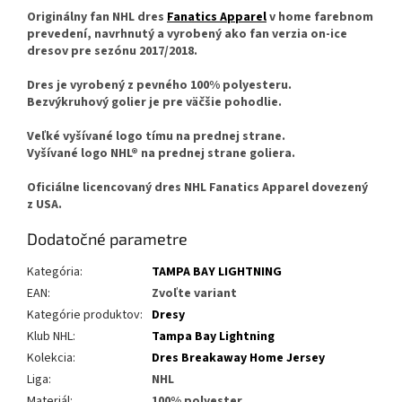
Originálny fan NHL dres
Fanatics Apparel
v home farebnom
prevedení, navrhnutý a vyrobený ako fan verzia on-ice
dresov pre sezónu 2017/2018.
Dres je vyrobený z pevného 100% polyesteru.
Bezvýkruhový golier je pre väčšie pohodlie.
Veľké vyšívané logo tímu na prednej strane.
Vyšívané logo NHL® na prednej strane goliera.
Oficiálne licencovaný dres NHL Fanatics Apparel dovezený
z USA.
Dodatočné parametre
Kategória
:
TAMPA BAY LIGHTNING
EAN
:
Zvoľte variant
Kategórie produktov
:
Dresy
Klub NHL
:
Tampa Bay Lightning
Kolekcia
:
Dres Breakaway Home Jersey
Liga
:
NHL
Materiál
:
100% polyester