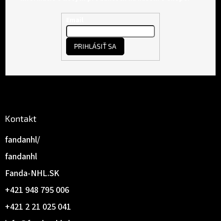
ä
t
Email
i
e
PRIHLÁSIŤ SA
Kontakt
fandanhl/
fandanhl
Fanda-NHL.SK
+421 948 795 006
+421 2 21 025 041