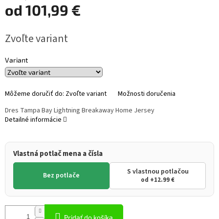
od
101,99 €
Jednotková
Zvoľte variant
cena:
Variant
Môžeme doručiť do:
Zvoľte variant
Možnosti doručenia
Dres Tampa Bay Lightning Breakaway Home Jersey
Detailné informácie
Vlastná potlač mena a čísla
S vlastnou potlačou
Bez potlače
od +12.99 €
Pridať do košíka