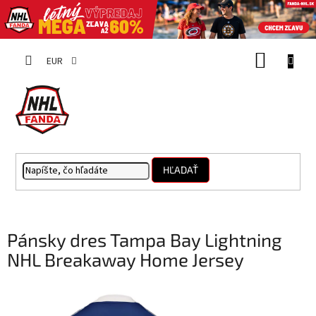
Prejsť
NÁKUP
na
EUR
obsah
KOŠÍK
HĽADAŤ
Pánsky dres Tampa Bay Lightning
NHL Breakaway Home Jersey