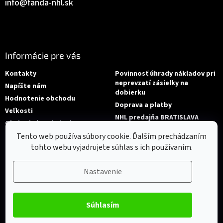
info
@
fanda-nhl.sk
Informácie pre vás
Kontakty
Povinnosť úhrady nákladov pri
neprevzatí zásielky na
Napíšte nám
dobierku
Hodnotenie obchodu
Doprava a platby
Veľkosti
NHL predajňa BRATISLAVA
Obchodné podmienky
Reklamace/Výměna
Tento web používa súbory cookie. Ďalším prechádzaním
tohto webu vyjadrujete súhlas s ich používaním.
Nastavenie
Súhlasím