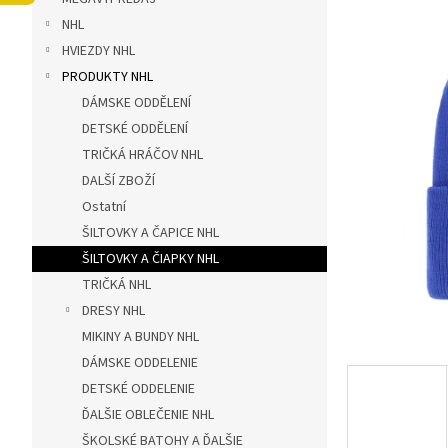
ý
NHL
p
a
HVIEZDY NHL
n
PRODUKTY NHL
e
DÁMSKE ODDĚLENÍ
l
DETSKÉ ODDĚLENÍ
TRIČKÁ HRÁČOV NHL
DALŠÍ ZBOŽÍ
Ostatní
ŠILTOVKY A ČAPICE NHL
ŠILTOVKY A ČIAPKY NHL
TRIČKÁ NHL
DRESY NHL
MIKINY A BUNDY NHL
DÁMSKE ODDELENIE
DETSKÉ ODDELENIE
ĎALŠIE OBLEČENIE NHL
ŠKOLSKÉ BATOHY A ĎALŠIE