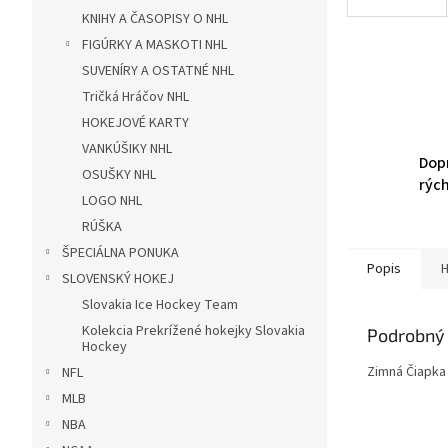
KNIHY A ČASOPISY O NHL
FIGÚRKY A MASKOTI NHL
SUVENÍRY A OSTATNÉ NHL
Tričká Hráčov NHL
HOKEJOVÉ KARTY
VANKÚŠIKY NHL
Dop
OSUŠKY NHL
rýc
LOGO NHL
RÚŠKA
ŠPECIÁLNA PONUKA
Popis
H
SLOVENSKÝ HOKEJ
Slovakia Ice Hockey Team
Kolekcia Prekrížené hokejky Slovakia
Podrobný 
Hockey
Zimná Čiapka
NFL
MLB
NBA