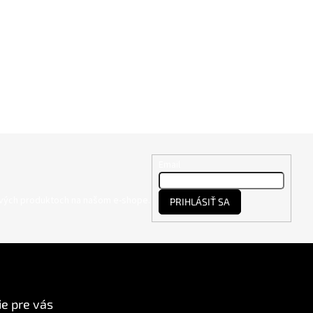
Email
nových produktoch na našom e-shope.
PRIHLÁSIŤ SA
e pre vás