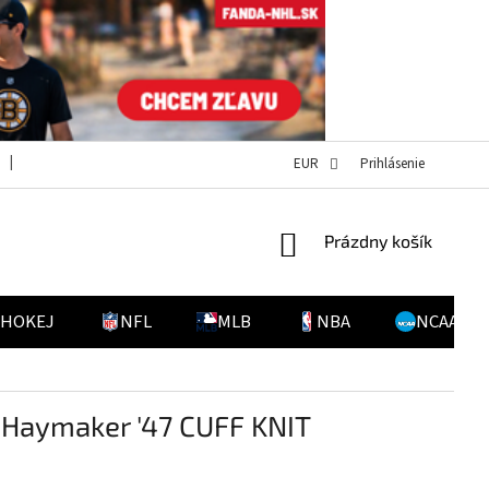
OBCHODNÉ PODMIENKY
POVINNOSŤ ÚHRADY NÁKLADOV PRI NEPREV
EUR
Prihlásenie
NÁKUPNÝ
Prázdny košík
KOŠÍK
 HOKEJ
NFL
MLB
NBA
NCAA
 Haymaker '47 CUFF KNIT