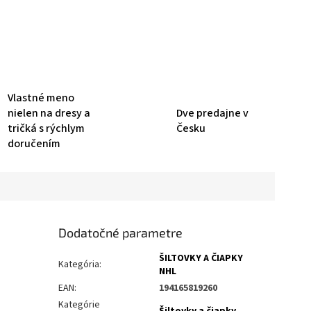
Vlastné meno
nielen na dresy a
Dve predajne v
tričká s rýchlym
Česku
doručením
Dodatočné parametre
ŠILTOVKY A ČIAPKY
Kategória
:
NHL
EAN
:
194165819260
Kategórie
Šiltovky a čiapky