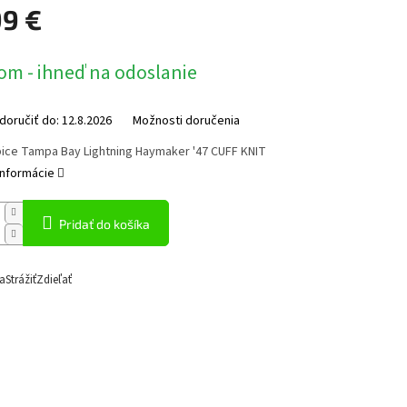
99 €
ová
om - ihneď na odoslanie
oručiť do:
12.8.2026
Možnosti doručenia
pice Tampa Bay Lightning Haymaker '47 CUFF KNIT
informácie
Pridať do košíka
a
Strážiť
Zdieľať