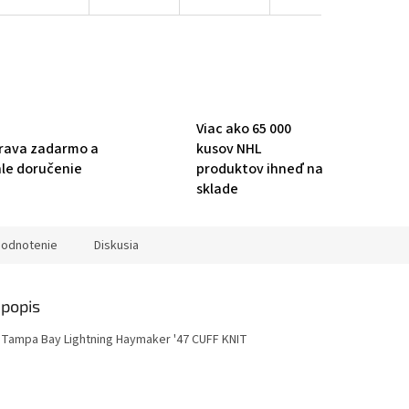
Viac ako 65 000
rava zadarmo a
kusov NHL
hle doručenie
produktov ihneď na
sklade
odnotenie
Diskusia
popis
 Tampa Bay Lightning Haymaker '47 CUFF KNIT