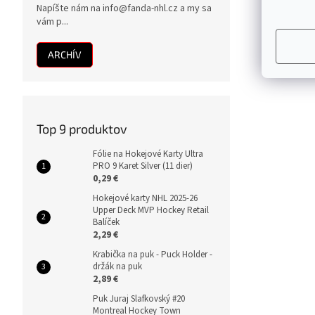
Napíšte nám na info@fanda-nhl.cz a my sa
vám p...
ARCHÍV
Top 9 produktov
Fólie na Hokejové Karty Ultra
PRO 9 Karet Silver (11 dier)
0,29 €
Hokejové karty NHL 2025-26
Upper Deck MVP Hockey Retail
Balíček
2,29 €
Krabička na puk - Puck Holder -
držák na puk
2,89 €
Puk Juraj Slafkovský #20
Montreal Hockey Town