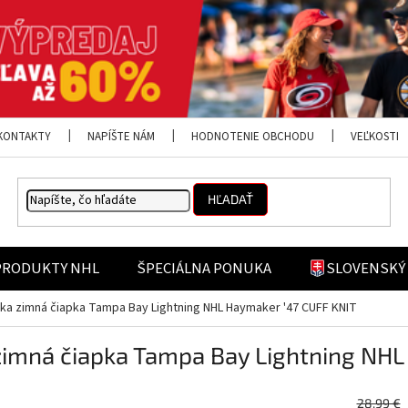
KONTAKTY
NAPÍŠTE NÁM
HODNOTENIE OBCHODU
VEĽKOSTI
HĽADAŤ
PRODUKTY NHL
ŠPECIÁLNA PONUKA
SLOVENSKÝ
ka zimná čiapka Tampa Bay Lightning NHL Haymaker '47 CUFF KNIT
zimná čiapka Tampa Bay Lightning NHL
28,99 €