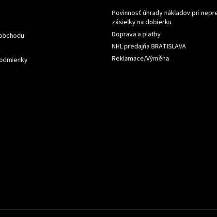
Povinnosť úhrady nákladov pri nepr
zásielky na dobierku
Doprava a platby
 obchodu
NHL predajňa BRATISLAVA
Reklamace/Výměna
odmienky