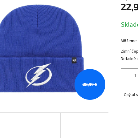
22,
Jednotk
Sklad
cena:
Môžeme d
Zimní če
Detailné 
28,99 €
Opýtať s