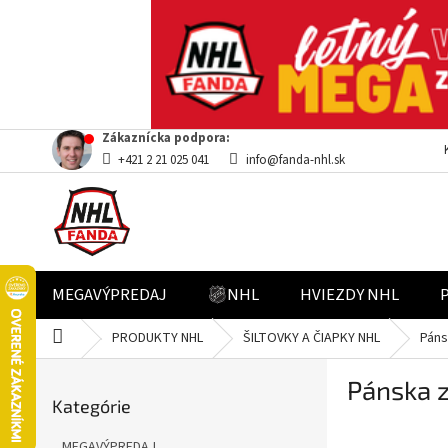
Prejsť
Zákaznícka podpora:
na
+421 2 21 025 041
info@fanda-nhl.sk
obsah
MEGAVÝPREDAJ
NHL
HVIEZDY NHL
Domov
PRODUKTY NHL
ŠILTOVKY A ČIAPKY NHL
Páns
B
Pánska 
Preskočiť
o
Kategórie
kategórie
č
n
MEGAVÝPREDAJ