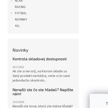
NCAA
RACING
FOTBAL
NOVINKY
ALL
Novinky
Kontrola skladovej dostupnosti
10.3.2022
Ak ste si nie istý, na ktorom sklade sa
daný produkt nachádza, viete si to sami
jednoducho skontrolo...
Nenašli ste čo ste hľadali? Napíšte
nám!
14.5.2020
T
Nenašli ste tovar, ktorý ste márne hľadali?