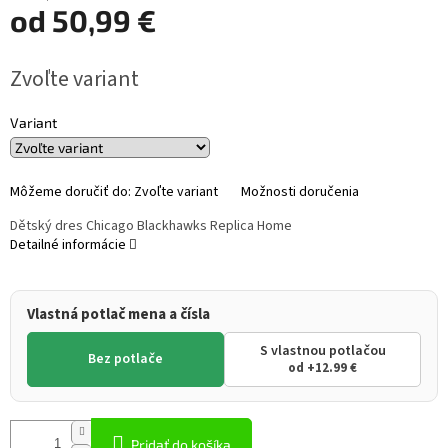
od
50,99 €
Jednotková
Zvoľte variant
cena:
Variant
Môžeme doručiť do:
Zvoľte variant
Možnosti doručenia
Dětský dres Chicago Blackhawks Replica Home
Detailné informácie
Vlastná potlač mena a čísla
S vlastnou potlačou
Bez potlače
od +12.99 €
Pridať do košíka