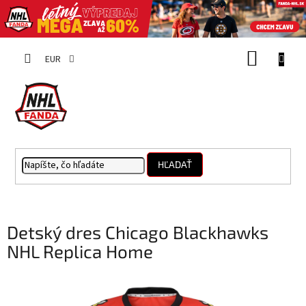
Prejsť
NÁKUP
na
EUR
obsah
KOŠÍK
HĽADAŤ
Detský dres Chicago Blackhawks
NHL Replica Home