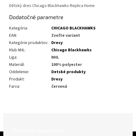
Dětský dres Chicago Blackhawks Replica Home
Dodatočné parametre
Kategória
:
CHICAGO BLACKHAWKS
EAN
:
Zvoľte variant
Kategórie produktov
:
Dresy
Klub NHL
:
Chicago Blackhawks
Liga
:
NHL
Materiál
:
100% polyester
Oddelenie
:
Detské produkty
Produkt
:
Dresy
Farva
:
červená
Odoberať newsletter
Z