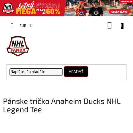
Prejsť
NÁKUP
na
EUR
obsah
KOŠÍK
HĽADAŤ
Pánske tričko Anaheim Ducks NHL
Legend Tee