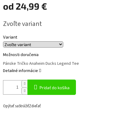
od
24,99 €
Jednotková
Zvoľte variant
cena:
Variant
Možnosti doručenia
Pánske Tričko Anaheim Ducks Legend Tee
Detailné informácie
Pridať do košíka
Opýtať sa
Strážiť
Zdieľať