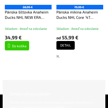
38,99 €
79,99 €
Pánska šiltovka Anaheim
Pánska mikina Anaheim
Ducks NHL NEW ERA
Ducks NHL Core ’47
970SS Stated
BALLPARK Hood Jet Black
Skladom - ihneď na odoslanie
Skladom - ihneď na odoslanie
34,99 €
55,99 €
od
DETAIL
Do košíka
XL
Odoberať newsletter
Z
á
Vložte svoj e-mail a my Vám budeme zasielať informácie o
p
nových produktoch na našom e-shope.