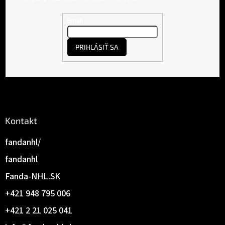
ä
t
Email
i
e
PRIHLÁSIŤ SA
Kontakt
fandanhl/
fandanhl
Fanda-NHL.SK
+421 948 795 006
+421 2 21 025 041