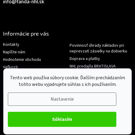
info
@
fanda-nhl.sk
Informácie pre vás
Kontakty
Povinnosť úhrady nákladov pri
neprevzatí zásielky na dobierku
Napíšte nám
Doprava a platby
Hodnotenie obchodu
NHL predajňa BRATISLAVA
Veľkosti
Reklamace/Výměna
Obchodné podmienky
Tento web používa súbory cookie. Ďalším prechádzaním
tohto webu vyjadrujete súhlas s ich používaním.
Nastavenie
Súhlasím