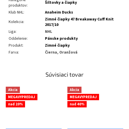
Kategórie
Šiltovky a čiapky
produktov
:
Klub NHL
:
Anaheim Ducks
Zimné čiapky 47 Breakaway Cuff Knit
Kolekcia
:
2017/10
Liga
:
NHL
Oddelenie
:
Pánske produkty
Produkt
:
Zimné čiapky
Farva
:
Čierna, Oranžová
Súvisiaci tovar
Akcia
Akcia
MEGAVYPREDAJ
MEGAVYPREDAJ
nad 20%
nad 40%