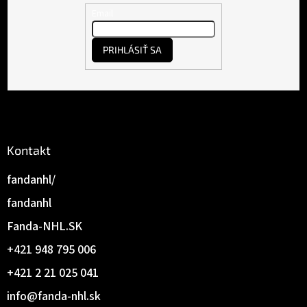
t
Email
i
e
PRIHLÁSIŤ SA
Kontakt
fandanhl/
fandanhl
Fanda-NHL.SK
+421 948 795 006
+421 2 21 025 041
info
@
fanda-nhl.sk