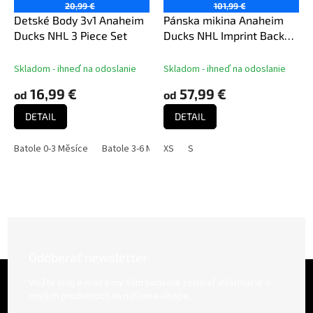
20,99 €
101,99 €
Detské Body 3v1 Anaheim
Pánska mikina Anaheim
Ducks NHL 3 Piece Set
Ducks NHL Imprint Backer
47 Burnside
Skladom - ihneď na odoslanie
Skladom - ihneď na odoslanie
16,99 €
57,99 €
od
od
DETAIL
DETAIL
Batole 0-3 Měsíce
Batole 3-6 Měsíců
XS
S
Batole 6-9 Měsíců
Odoberať newsletter
Z
á
Vložte svoj e-mail a my Vám budeme zasielať informácie o
p
nových produktoch na našom e-shope.
ä