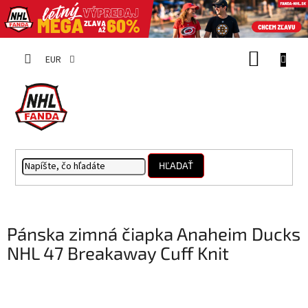
Prejsť
NÁKUP
na
EUR
obsah
KOŠÍK
HĽADAŤ
Pánska zimná čiapka Anaheim Ducks
NHL 47 Breakaway Cuff Knit