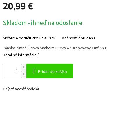
20,99 €
Jednotková
Skladom - ihneď na odoslanie
cena:
Môžeme doručiť do:
12.8.2026
Možnosti doručenia
Pánska Zimná Čiapka Anaheim Ducks 47 Breakaway Cuff Knit
Detailné informácie
Pridať do košíka
Opýtať sa
Strážiť
Zdieľať