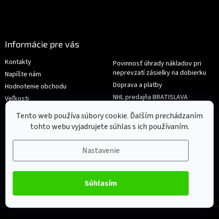
Informácie pre vás
Kontakty
Povinnosť úhrady nákladov pri
neprevzatí zásielky na dobierku
Napíšte nám
Doprava a platby
Hodnotenie obchodu
NHL predajňa BRATISLAVA
Veľkosti
Reklamace/Výměna
Obchodné podmienky
Tento web používa súbory cookie. Ďalším prechádzaním
tohto webu vyjadrujete súhlas s ich používaním.
Nastavenie
Súhlasím