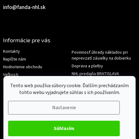
info
@
fanda-nhl.sk
Informácie pre vás
Kontakty
Povinnosť úhrady nákladov pri
neprevzatí zásielky na dobierku
Napíšte nám
Doprava a platby
Hodnotenie obchodu
NHL predajňa BRATISLAVA
Veľkosti
Reklamace/Výměna
Obchodné podmienky
Tento web používa súbory cookie. Ďalším prechádzaním
tohto webu vyjadrujete súhlas s ich používaním.
Nastavenie
Súhlasím