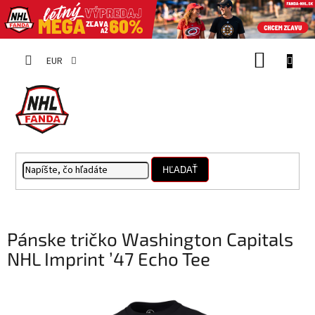
Prejsť
NÁKUP
na
EUR
obsah
KOŠÍK
HĽADAŤ
Pánske tričko Washington Capitals
NHL Imprint ’47 Echo Tee