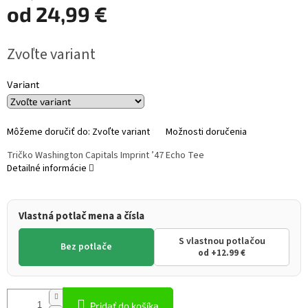
od
24,99 €
Jednotková
Zvoľte variant
cena:
Variant
Môžeme doručiť do:
Zvoľte variant
Možnosti doručenia
Tričko Washington Capitals Imprint ’47 Echo Tee
Detailné informácie
Vlastná potlač mena a čísla
S vlastnou potlačou
Bez potlače
od +12.99 €
Pridať do košíka