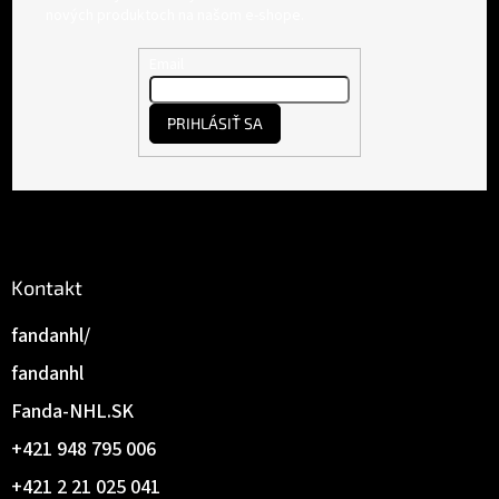
p
nových produktoch na našom e-shope.
ä
t
Email
i
e
PRIHLÁSIŤ SA
Kontakt
fandanhl/
fandanhl
Fanda-NHL.SK
+421 948 795 006
+421 2 21 025 041