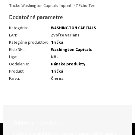
Tričko Washington Capitals Imprint ’47 Echo Tee
Dodatočné parametre
Kategória
:
WASHINGTON CAPITALS
EAN
:
Zvoľte variant
Kategórie produktov
:
Tričká
Klub NHL
:
Washington Capitals
Liga
:
NHL
Oddelenie
:
Pánske produkty
Produkt
:
Tričká
Farva
:
Čierna
Odoberať newsletter
Z
á
Vložte svoj e-mail a my Vám budeme zasielať informácie o