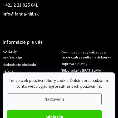
+421 2 21 025 041
info
@
fanda-nhl.sk
Informácie pre vás
Kontakty
Povinnosť úhrady nákladov pri
neprevzatí zásielky na dobierku
Napíšte nám
Doprava a platby
Hodnotenie obchodu
NHL predajňa BRATISLAVA
Veľkosti
Reklamace/Výměna
Obchodné podmienky
Tento web používa súbory cookie. Ďalším prechádzaním
tohto webu vyjadrujete súhlas s ich používaním.
Nastavenie
Súhlasím