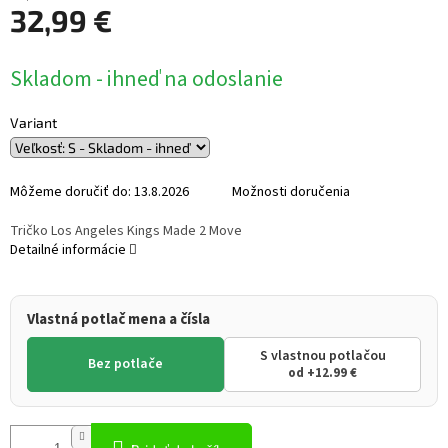
32,99 €
Jednotková
Skladom - ihneď na odoslanie
cena:
Variant
Môžeme doručiť do:
13.8.2026
Možnosti doručenia
Tričko Los Angeles Kings Made 2 Move
Detailné informácie
Vlastná potlač mena a čísla
S vlastnou potlačou
Bez potlače
od +12.99 €