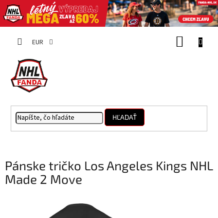
Prejsť
NÁKUP
na
EUR
obsah
KOŠÍK
HĽADAŤ
Pánske tričko Los Angeles Kings NHL
Made 2 Move