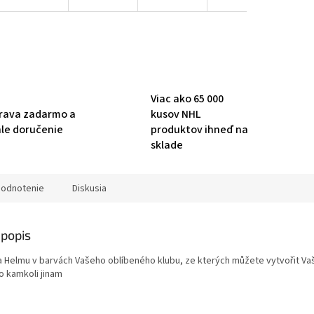
Viac ako 65 000
rava zadarmo a
kusov NHL
hle doručenie
produktov ihneď na
sklade
odnotenie
Diskusia
popis
 Helmu v barvách Vašeho oblíbeného klubu, ze kterých můžete vytvořit Vaš
o kamkoli jinam