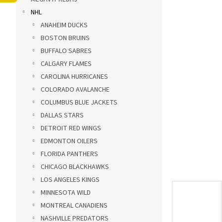
ý
NHL
p
a
ANAHEIM DUCKS
n
BOSTON BRUINS
e
BUFFALO SABRES
l
CALGARY FLAMES
CAROLINA HURRICANES
COLORADO AVALANCHE
COLUMBUS BLUE JACKETS
DALLAS STARS
DETROIT RED WINGS
EDMONTON OILERS
FLORIDA PANTHERS
CHICAGO BLACKHAWKS
LOS ANGELES KINGS
MINNESOTA WILD
MONTREAL CANADIENS
NASHVILLE PREDATORS