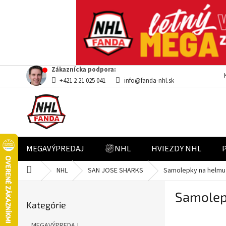
Prejsť
Zákaznícka podpora:
na
+421 2 21 025 041
info@fanda-nhl.sk
obsah
MEGAVÝPREDAJ
NHL
HVIEZDY NHL
Domov
NHL
SAN JOSE SHARKS
Samolepky na helmu 
B
Samolep
Preskočiť
o
Kategórie
kategórie
č
n
MEGAVÝPREDAJ