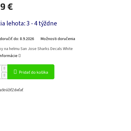
99 €
ová
a lehota: 3 - 4 týždne
oručiť do:
8.9.2026
Možnosti doručenia
y na helmu San Jose Sharks Decals White
informácie
Pridať do košíka
a
Strážiť
Zdieľať