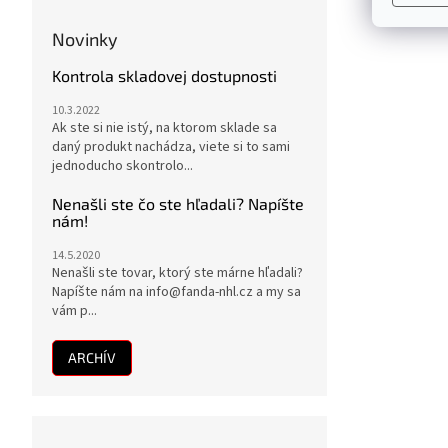
Novinky
Kontrola skladovej dostupnosti
10.3.2022
Ak ste si nie istý, na ktorom sklade sa
daný produkt nachádza, viete si to sami
jednoducho skontrolo...
Nenašli ste čo ste hľadali? Napíšte
nám!
14.5.2020
Nenašli ste tovar, ktorý ste márne hľadali?
Napíšte nám na info@fanda-nhl.cz a my sa
vám p...
ARCHÍV