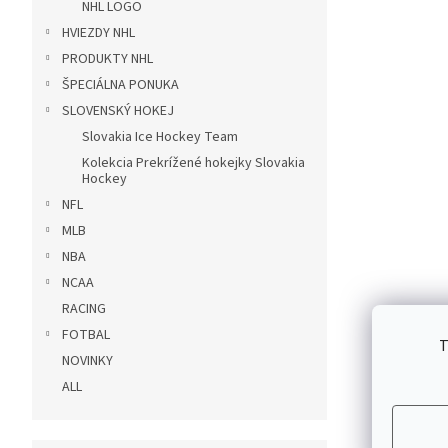
NHL LOGO
HVIEZDY NHL
PRODUKTY NHL
ŠPECIÁLNA PONUKA
SLOVENSKÝ HOKEJ
Slovakia Ice Hockey Team
Kolekcia Prekrížené hokejky Slovakia
Hockey
NFL
MLB
NBA
NCAA
RACING
FOTBAL
T
NOVINKY
ALL