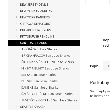
NEW JERSEY DEVILS
NEW YORK ISLANDERS
NEW YORK RANGERS
OTTAWA SENATORS
PHILADELPHIA FLYERS
PITTSBURGH PENGUINS
Dop
SAN JOSE SHARKS
rýc
TRIČKÁ San Jose Sharks
TRIČKA HRAČOV San Jose Sharks
ŠILTOVKY A ČAPICE San Jose Sharks
Popis
H
MIKINY A BUNDY San Jose Sharks
DRESY San Jose Sharks
DETSKÉ San Jose Sharks
Podrobný 
DÁMSKE San Jose Sharks
Samolepky na
ĎALŠIE OBLEČENIE San Jose Sharks
na helmu neb
SUVENÍRY a OSTATNÉ San Jose Sharks
SEATTLE KRAKEN