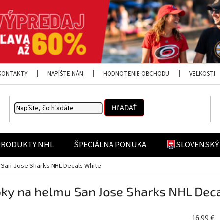
KONTAKTY
NAPÍŠTE NÁM
HODNOTENIE OBCHODU
VEĽKOSTI
HĽADAŤ
PRODUKTY NHL
ŠPECIÁLNA PONUKA
SLOVENSKÝ
San Jose Sharks NHL Decals White
ky na helmu San Jose Sharks NHL Dec
16,99 €