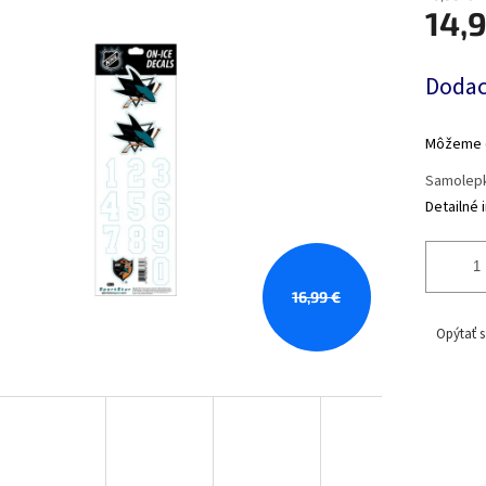
14,
Jednotk
Dodaci
cena:
Môžeme d
Samolepk
Detailné 
16,99 €
Opýtať s