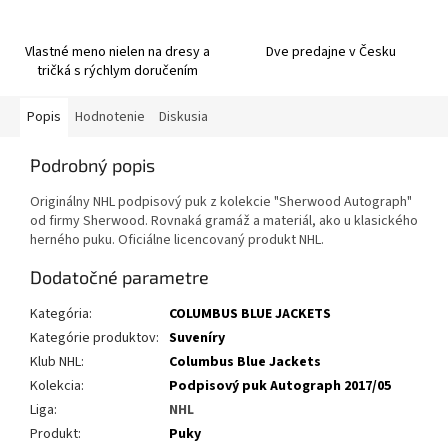
Vlastné meno nielen na dresy a
Dve predajne v Česku
tričká s rýchlym doručením
Popis
Hodnotenie
Diskusia
Podrobný popis
Originálny NHL podpisový puk z kolekcie "Sherwood Autograph"
od firmy Sherwood. Rovnaká gramáž a materiál, ako u klasického
herného puku. Oficiálne licencovaný produkt NHL.
Dodatočné parametre
Kategória
:
COLUMBUS BLUE JACKETS
Kategórie produktov
:
Suveníry
Klub NHL
:
Columbus Blue Jackets
Kolekcia
:
Podpisový puk Autograph 2017/05
Liga
:
NHL
Produkt
:
Puky