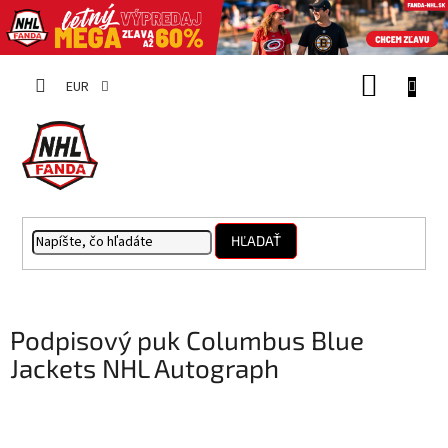
Prejsť
NÁKUP
na
EUR
obsah
KOŠÍK
HĽADAŤ
Podpisový puk Columbus Blue
Jackets NHL Autograph