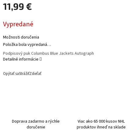
11,99 €
Jednotková
Vypredané
cena:
Možnosti doručenia
Položka bola vypredaná…
Podpisový puk Columbus Blue Jackets Autograph
Detailné informácie
Opýtať sa
Strážiť
Zdieľať
Doprava zadarmo a rýchle
Viac ako 65 000 kusov NHL
doručenie
produktov ihneď na sklade