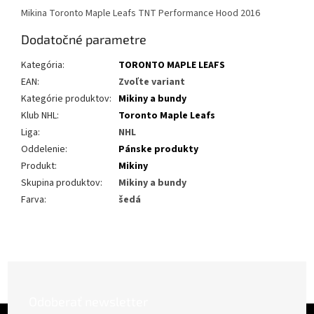
Mikina Toronto Maple Leafs TNT Performance Hood 2016
Dodatočné parametre
Kategória
:
TORONTO MAPLE LEAFS
EAN
:
Zvoľte variant
Kategórie produktov
:
Mikiny a bundy
Klub NHL
:
Toronto Maple Leafs
Liga
:
NHL
Oddelenie
:
Pánske produkty
Produkt
:
Mikiny
Skupina produktov
:
Mikiny a bundy
Farva
:
šedá
Odoberať newsletter
Z