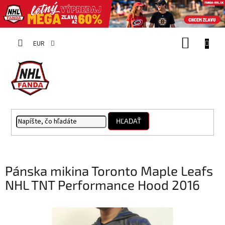
Prejsť
NÁKUP
na
EUR
obsah
KOŠÍK
HĽADAŤ
Pánska mikina Toronto Maple Leafs
NHL TNT Performance Hood 2016