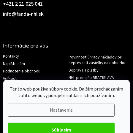
+421 2 21 025 041
info
@
fanda-nhl.sk
Informácie pre vás
Kontakty
Povinnosť úhrady nákladov pri
neprevzatí zásielky na dobierku
Napíšte nám
Doprava a platby
Hodnotenie obchodu
NHL predajňa BRATISLAVA
Veľkosti
Reklamace/Výměna
Obchodné podmienky
Tento web používa súbory cookie. Ďalším prechádzaním
tohto webu vyjadrujete súhlas s ich používaním.
Nastavenie
Súhlasím