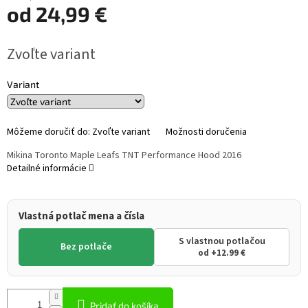
od
24,99 €
Jednotková
Zvoľte variant
cena:
Variant
Môžeme doručiť do:
Zvoľte variant
Možnosti doručenia
Mikina Toronto Maple Leafs TNT Performance Hood 2016
Detailné informácie
Vlastná potlač mena a čísla
S vlastnou potlačou
Bez potlače
od +12.99 €
Pridať do košíka