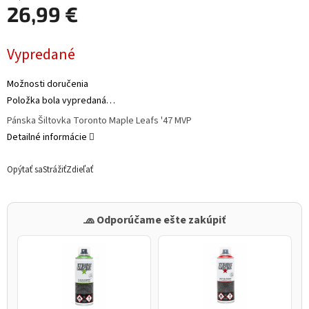
26,99 €
Jednotková
Vypredané
cena:
Možnosti doručenia
Položka bola vypredaná…
Pánska Šiltovka Toronto Maple Leafs '47 MVP
Detailné informácie
Opýtať sa
Strážiť
Zdieľať
🧢 Odporúčame ešte zakúpiť