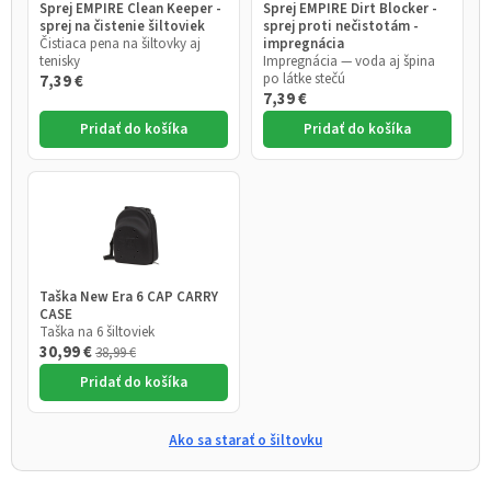
Sprej EMPIRE Clean Keeper -
Sprej EMPIRE Dirt Blocker -
sprej na čistenie šiltoviek
sprej proti nečistotám -
Čistiaca pena na šiltovky aj
impregnácia
tenisky
Impregnácia — voda aj špina
po látke stečú
7,39 €
7,39 €
Pridať do košíka
Pridať do košíka
Taška New Era 6 CAP CARRY
CASE
Taška na 6 šiltoviek
30,99 €
38,99 €
Pridať do košíka
Ako sa starať o šiltovku