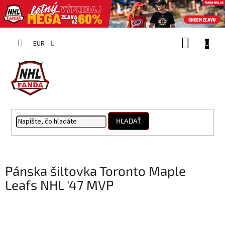
Prejsť
NÁKUP
na
EUR
obsah
KOŠÍK
HĽADAŤ
Pánska šiltovka Toronto Maple
Leafs NHL '47 MVP