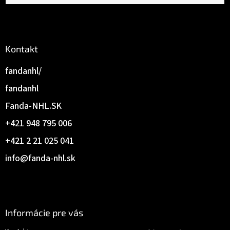
e
Kontakt
fandanhl/
fandanhl
Fanda-NHL.SK
+421 948 795 006
+421 2 21 025 041
info
@
fanda-nhl.sk
Informácie pre vás