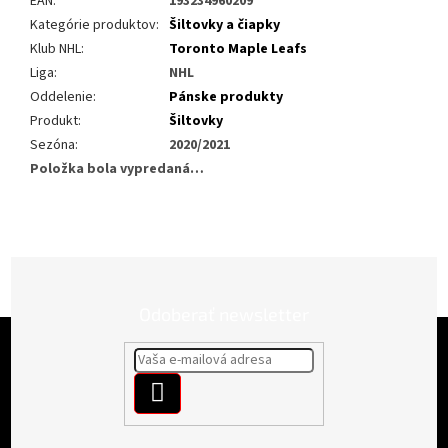
EAN
:
193234960209
Kategórie produktov
:
Šiltovky a čiapky
Klub NHL
:
Toronto Maple Leafs
Liga
:
NHL
Oddelenie
:
Pánske produkty
Produkt
:
Šiltovky
Sezóna
:
2020/2021
Položka bola vypredaná…
Odoberať newsletter
Z
á
p
PRIHLÁSIŤ
ä
t
SA
i