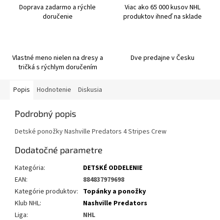
Doprava zadarmo a rýchle
Viac ako 65 000 kusov NHL
doručenie
produktov ihneď na sklade
Vlastné meno nielen na dresy a
Dve predajne v Česku
tričká s rýchlym doručením
Popis
Hodnotenie
Diskusia
Podrobný popis
Detské ponožky Nashville Predators 4 Stripes Crew
Dodatočné parametre
Kategória
:
DETSKÉ ODDELENIE
EAN
:
884837979698
Kategórie produktov
:
Topánky a ponožky
Klub NHL
:
Nashville Predators
Liga
:
NHL