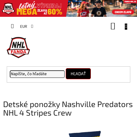
Prejsť
NÁKUP
na
EUR
obsah
KOŠÍK
HĽADAŤ
Detské ponožky Nashville Predators
NHL 4 Stripes Crew