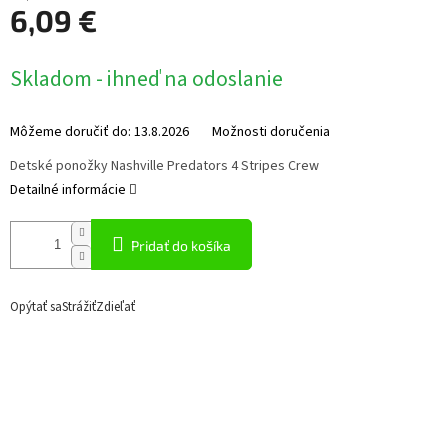
6,09 €
Jednotková
Skladom - ihneď na odoslanie
cena:
Môžeme doručiť do:
13.8.2026
Možnosti doručenia
Detské ponožky Nashville Predators 4 Stripes Crew
Detailné informácie
Pridať do košíka
Opýtať sa
Strážiť
Zdieľať