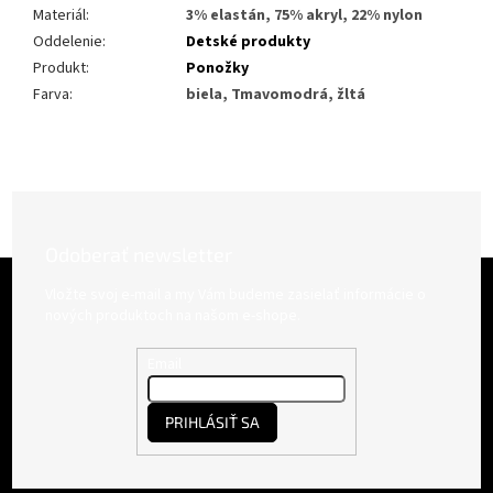
Materiál
:
3% elastán, 75% akryl, 22% nylon
Oddelenie
:
Detské produkty
Produkt
:
Ponožky
Farva
:
biela, Tmavomodrá, žltá
Odoberať newsletter
Z
á
Vložte svoj e-mail a my Vám budeme zasielať informácie o
p
nových produktoch na našom e-shope.
ä
t
Email
i
e
PRIHLÁSIŤ SA