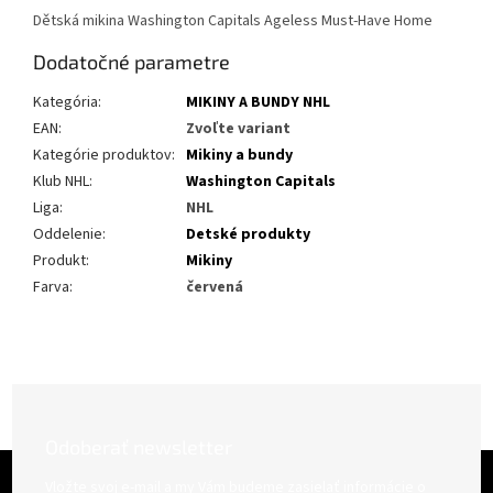
Dětská mikina Washington Capitals Ageless Must-Have Home
Dodatočné parametre
Kategória
:
MIKINY A BUNDY NHL
EAN
:
Zvoľte variant
Kategórie produktov
:
Mikiny a bundy
Klub NHL
:
Washington Capitals
Liga
:
NHL
Oddelenie
:
Detské produkty
Produkt
:
Mikiny
Farva
:
červená
Odoberať newsletter
Z
á
Vložte svoj e-mail a my Vám budeme zasielať informácie o