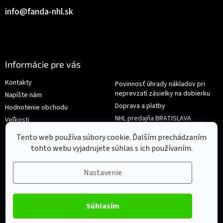
info
@
fanda-nhl.sk
Informácie pre vás
Kontakty
Povinnosť úhrady nákladov pri
neprevzatí zásielky na dobierku
Napíšte nám
Doprava a platby
Hodnotenie obchodu
NHL predajňa BRATISLAVA
Veľkosti
Reklamace/Výměna
Obchodné podmienky
Tento web používa súbory cookie. Ďalším prechádzaním
tohto webu vyjadrujete súhlas s ich používaním.
Nastavenie
Súhlasím