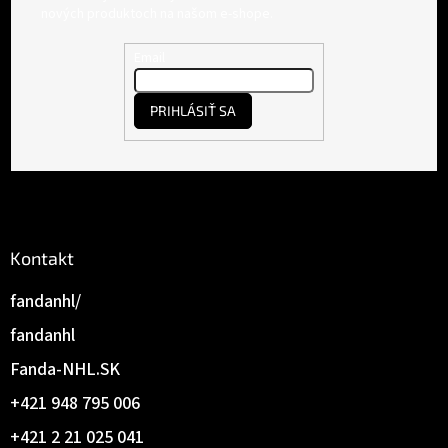
p
nových produktoch na našom e-shope.
ä
t
Email
i
e
PRIHLÁSIŤ SA
Kontakt
fandanhl/
fandanhl
Fanda-NHL.SK
+421 948 795 006
+421 2 21 025 041