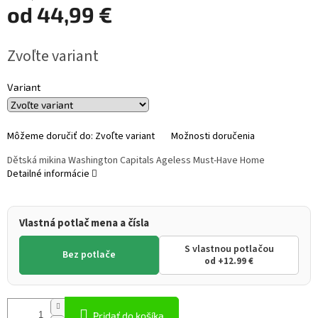
od
44,99 €
Jednotková
Zvoľte variant
cena:
Variant
Môžeme doručiť do:
Zvoľte variant
Možnosti doručenia
Dětská mikina Washington Capitals Ageless Must-Have Home
Detailné informácie
Vlastná potlač mena a čísla
S vlastnou potlačou
Bez potlače
od +12.99 €
Pridať do košíka