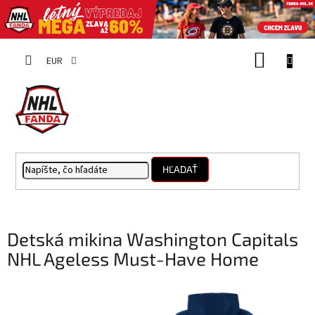
Prejsť
NÁKUP
na
EUR
obsah
KOŠÍK
HĽADAŤ
Detská mikina Washington Capitals
NHL Ageless Must-Have Home