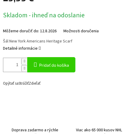
Jednotková
Skladom - ihneď na odoslanie
cena:
Môžeme doručiť do:
12.8.2026
Možnosti doručenia
Šál New York Americans Heritage Scarf
Detailné informácie
Pridať do košíka
Opýtať sa
Strážiť
Zdieľať
Doprava zadarmo a rýchle
Viac ako 65 000 kusov NHL