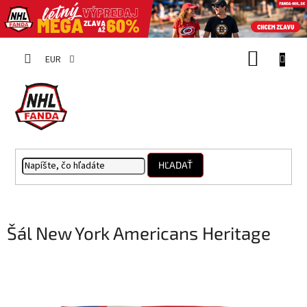
Prejsť
NÁKUP
na
EUR
obsah
KOŠÍK
HĽADAŤ
Šál New York Americans Heritage