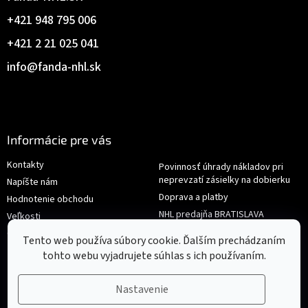
+421 948 795 006
+421 2 21 025 041
info
@
fanda-nhl.sk
Informácie pre vás
Kontakty
Povinnosť úhrady nákladov pri
neprevzatí zásielky na dobierku
Napíšte nám
Doprava a platby
Hodnotenie obchodu
NHL predajňa BRATISLAVA
Veľkosti
Reklamace/Výměna
Obchodné podmienky
Tento web používa súbory cookie. Ďalším prechádzaním
tohto webu vyjadrujete súhlas s ich používaním.
Nastavenie