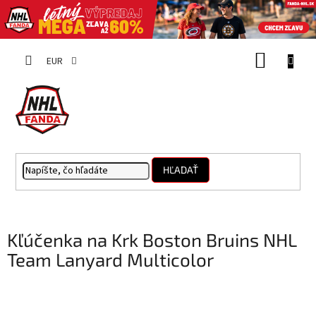
Prejsť
NÁKUP
na
EUR
obsah
KOŠÍK
HĽADAŤ
Kľúčenka na Krk Boston Bruins NHL
Team Lanyard Multicolor