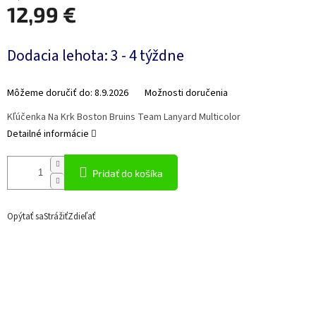
12,99 €
Jednotková
Dodacia lehota: 3 - 4 týždne
cena:
Môžeme doručiť do:
8.9.2026
Možnosti doručenia
Kľúčenka Na Krk Boston Bruins Team Lanyard Multicolor
Detailné informácie
Pridať do košíka
Opýtať sa
Strážiť
Zdieľať