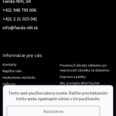
Fanda-NHL.SK
+421 948 795 006
+421 2 21 025 041
info
@
fanda-nhl.sk
Informácie pre vás
Kontakty
Povinnosť úhrady nákladov pri
neprevzatí zásielky na dobierku
Napíšte nám
Doprava a platby
Hodnotenie obchodu
NHL predajňa BRATISLAVA
Veľkosti
Reklamace/Výměna
Obchodné podmienky
Tento web používa súbory cookie. Ďalším prechádzaním
tohto webu vyjadrujete súhlas s ich používaním.
Nastavenie