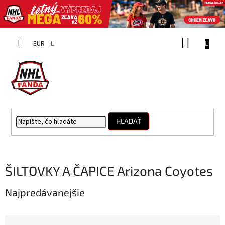
Prejsť
NÁKUP
na
EUR
obsah
KOŠÍK
HĽADAŤ
ŠILTOVKY A ČAPICE Arizona Coyotes
Najpredávanejšie
R