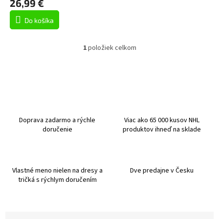
26,99 €
v
Do košíka
1
položiek celkom
O
v
l
á
d
a
c
i
Doprava zadarmo a rýchle
Viac ako 65 000 kusov NHL
e
doručenie
produktov ihneď na sklade
p
r
v
k
Vlastné meno nielen na dresy a
Dve predajne v Česku
y
tričká s rýchlym doručením
v
ý
p
i