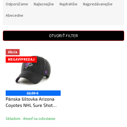
a
Odporúčame
Najlacnejšie
Najdrahšie
Najpredávanejšie
d
e
Abecedne
n
i
e
OTVORIŤ FILTER
p
r
V
Akcia
o
ý
d
MEGAVYPREDAJ
p
u
i
k
s
t
p
o
r
v
o
32,99 €
d
Pánska šiltovka Arizona
u
Coyotes NHL Sure Shot
k
Snapback ’47 MVP
t
Skladom - ihneď na odoslanie
o