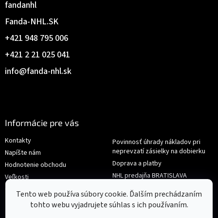
fandanhl
Fanda-NHL.SK
+421 948 795 006
+421 2 21 025 041
info
@
fanda-nhl.sk
Informácie pre vás
Kontakty
Povinnosť úhrady nákladov pri
neprevzatí zásielky na dobierku
Napíšte nám
Doprava a platby
Hodnotenie obchodu
NHL predajňa BRATISLAVA
Veľkosti
Reklamace/Výměna
Obchodné podmienky
Tento web používa súbory cookie. Ďalším prechádzaním
tohto webu vyjadrujete súhlas s ich používaním.