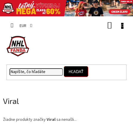
Prejsť
NÁKUP
na
EUR
obsah
KOŠÍK
HĽADAŤ
Viral
Žiadne produkty značky
Viral
sa nenašli...