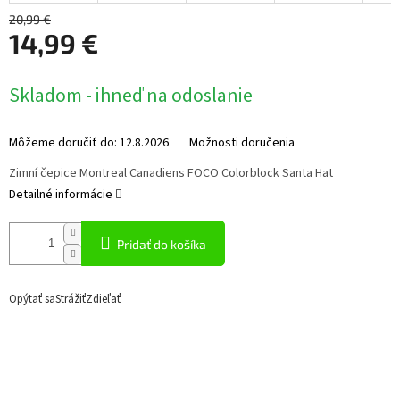
20,99 €
14,99 €
Jednotková
Skladom - ihneď na odoslanie
cena:
Môžeme doručiť do:
12.8.2026
Možnosti doručenia
Zimní čepice Montreal Canadiens FOCO Colorblock Santa Hat
Detailné informácie
Pridať do košíka
Opýtať sa
Strážiť
Zdieľať