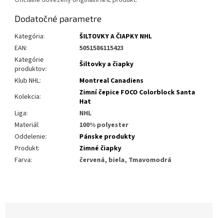
Oficiálně dovezený originální NHL produkt.
Dodatočné parametre
Kategória
:
ŠILTOVKY A ČIAPKY NHL
EAN
:
5051586115423
Kategórie
Šiltovky a čiapky
produktov
:
Klub NHL
:
Montreal Canadiens
Zimní čepice FOCO Colorblock Santa
Kolekcia
:
Hat
Liga
:
NHL
Materiál
:
100% polyester
Oddelenie
:
Pánske produkty
Produkt
:
Zimné čiapky
Farva
:
červená, biela, Tmavomodrá