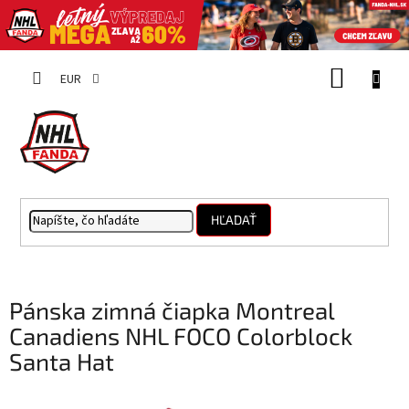
Prejsť
NÁKUP
na
EUR
obsah
KOŠÍK
HĽADAŤ
Pánska zimná čiapka Montreal
Canadiens NHL FOCO Colorblock
Santa Hat