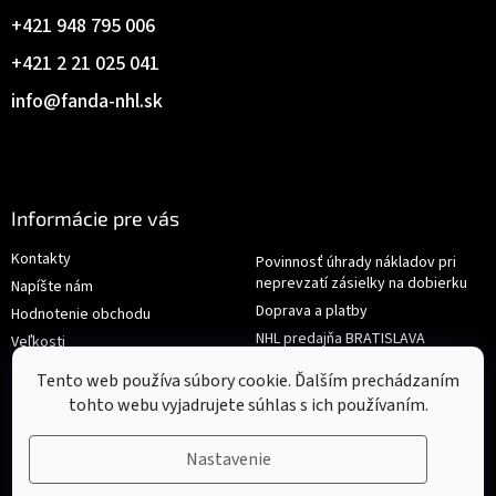
+421 948 795 006
+421 2 21 025 041
info
@
fanda-nhl.sk
Informácie pre vás
Kontakty
Povinnosť úhrady nákladov pri
neprevzatí zásielky na dobierku
Napíšte nám
Doprava a platby
Hodnotenie obchodu
NHL predajňa BRATISLAVA
Veľkosti
Reklamace/Výměna
Obchodné podmienky
Tento web používa súbory cookie. Ďalším prechádzaním
tohto webu vyjadrujete súhlas s ich používaním.
Nastavenie