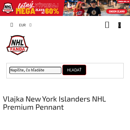
Prejsť
NÁKUP
na
EUR
obsah
KOŠÍK
HĽADAŤ
Vlajka New York Islanders NHL
Premium Pennant