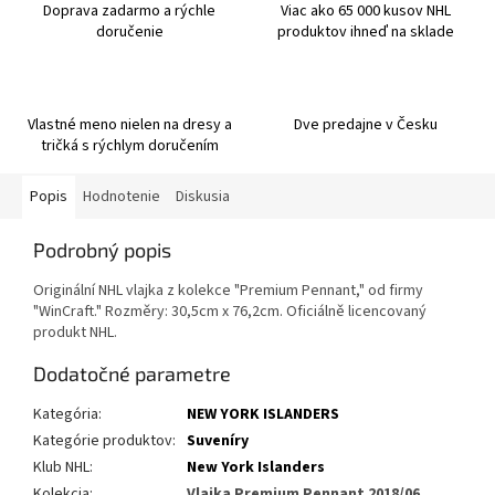
Doprava zadarmo a rýchle
Viac ako 65 000 kusov NHL
doručenie
produktov ihneď na sklade
Vlastné meno nielen na dresy a
Dve predajne v Česku
tričká s rýchlym doručením
Popis
Hodnotenie
Diskusia
Podrobný popis
Originální NHL vlajka z kolekce "Premium Pennant," od firmy
"WinCraft." Rozměry: 30,5cm x 76,2cm. Oficiálně licencovaný
produkt NHL.
Dodatočné parametre
Kategória
:
NEW YORK ISLANDERS
Kategórie produktov
:
Suveníry
Klub NHL
:
New York Islanders
Kolekcia
:
Vlajka Premium Pennant 2018/06