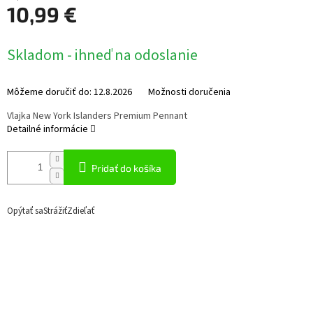
10,99 €
Jednotková
Skladom - ihneď na odoslanie
cena:
Môžeme doručiť do:
12.8.2026
Možnosti doručenia
Vlajka New York Islanders Premium Pennant
Detailné informácie
Pridať do košíka
Opýtať sa
Strážiť
Zdieľať