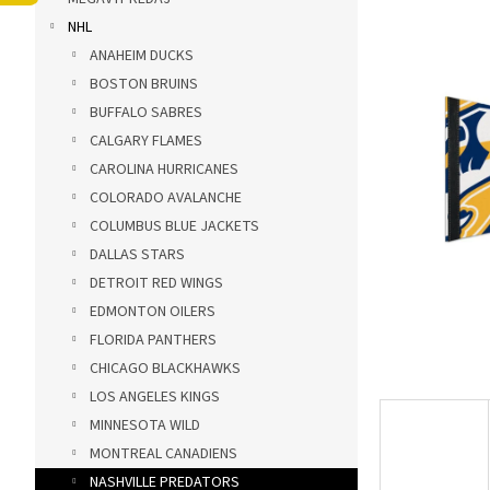
ý
NHL
p
a
ANAHEIM DUCKS
n
BOSTON BRUINS
e
BUFFALO SABRES
l
CALGARY FLAMES
CAROLINA HURRICANES
COLORADO AVALANCHE
COLUMBUS BLUE JACKETS
DALLAS STARS
DETROIT RED WINGS
EDMONTON OILERS
FLORIDA PANTHERS
CHICAGO BLACKHAWKS
LOS ANGELES KINGS
MINNESOTA WILD
MONTREAL CANADIENS
NASHVILLE PREDATORS