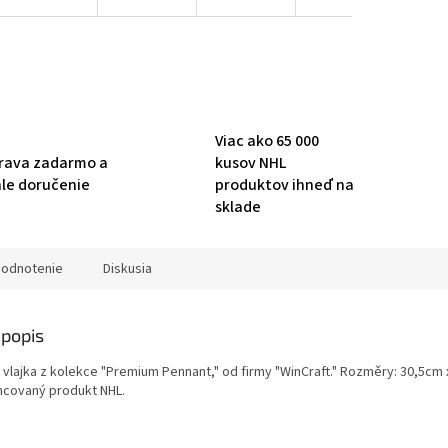
Viac ako 65 000
rava zadarmo a
kusov NHL
hle doručenie
produktov ihneď na
sklade
odnotenie
Diskusia
popis
L vlajka z kolekce "Premium Pennant," od firmy "WinCraft." Rozměry: 30,5cm 
encovaný produkt NHL.