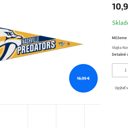
10,
Jednotk
Sklad
cena:
Môžeme d
Vlajka Na
Detailné 
16,99 €
Opýtať s