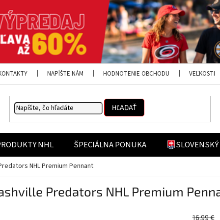
KONTAKTY
NAPÍŠTE NÁM
HODNOTENIE OBCHODU
VEĽKOSTI
HĽADAŤ
PRODUKTY NHL
ŠPECIÁLNA PONUKA
SLOVENSKÝ
e Predators NHL Premium Pennant
ashville Predators NHL Premium Penn
16,99 €