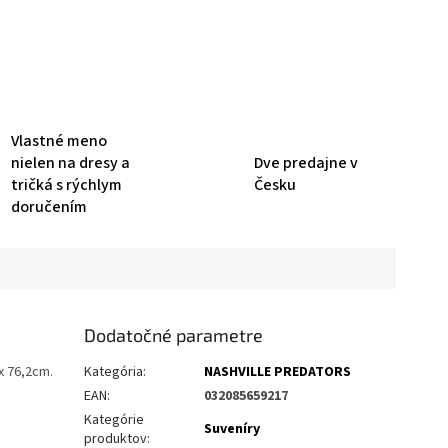
Vlastné meno
nielen na dresy a
Dve predajne v
tričká s rýchlym
Česku
doručením
Dodatočné parametre
x 76,2cm.
Kategória
:
NASHVILLE PREDATORS
EAN
:
032085659217
Kategórie
Suveníry
produktov
: