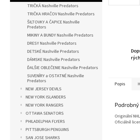
TRIČKÁ Nashville Predators
TRIČKA HRAČOV Nashville Predators
ŠILTOVKY A ČAPICE Nashville
Predators
MIKINY A BUNDY Nashville Predators
DRESY Nashville Predators
Dop
DETSKÉ Nashville Predators
rýc
DÁMSKE Nashville Predators
ĎALŠIE OBLEČENIE Nashville Predators
SUVENÍRY a OSTATNÉ Nashville
Predators
Popis
H
NEW JERSEY DEVILS
NEW YORK ISLANDERS
Podrobný 
NEW YORK RANGERS
OTTAWA SENATORS
Originální NH
PHILADELPHIA FLYERS
Oficiálně lic
PITTSBURGH PENGUINS
SAN JOSE SHARKS