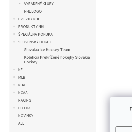
VYRADENÉ KLUBY
NHL LOGO
HVIEZDY NHL
PRODUKTY NHL
ŠPECIÁLNA PONUKA
SLOVENSKÝ HOKEJ
Slovakia Ice Hockey Team
Kolekcia Prekrížené hokejky Slovakia
Hockey
NFL
MLB
NBA
NCAA
RACING
FOTBAL
T
NOVINKY
ALL