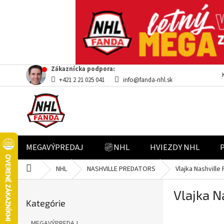
Prejsť
Zákaznícka podpora:
na
+421 2 21 025 041
info@fanda-nhl.sk
obsah
MEGAVÝPREDAJ
NHL
HVIEZDY NHL
Domov
NHL
NASHVILLE PREDATORS
Vlajka Nashvill
B
Vlajka N
Preskočiť
o
Kategórie
kategórie
č
n
MEGAVÝPREDAJ