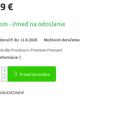
99 €
ová
om - ihneď na odoslanie
oručiť do:
11.8.2026
Možnosti doručenia
shville Predators Premium Pennant
informácie
Pridať do košíka
a
Strážiť
Zdieľať