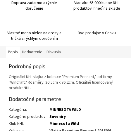
Doprava zadarmo a rýchle
Viac ako 65 000 kusov NHL
doručenie
produktov ihneď na sklade
Vlastné meno nielen na dresy a
Dve predajne v Česku
tričká s rýchlym doručením
Popis
Hodnotenie
Diskusia
Podrobný popis
Originální NHL vlajka z kolekce "Premium Pennant," od firmy
"WinCraft." Rozměry: 30,5cm x 76,2cm. Oficiálně licencovaný
produkt NHL.
Dodatočné parametre
Kategória
:
MINNESOTA WILD
Kategórie produktov
:
Suveníry
Klub NHL
:
Minnesota Wild
Kolekcia
:
Vlajka Premium Pennant 2018/06