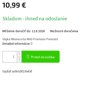
10,99 €
Jednotková
Skladom - ihneď na odoslanie
cena:
Môžeme doručiť do:
12.8.2026
Možnosti doručenia
Vlajka Minnesota Wild Premium Pennant
Detailné informácie
Pridať do košíka
Opýtať sa
Strážiť
Zdieľať