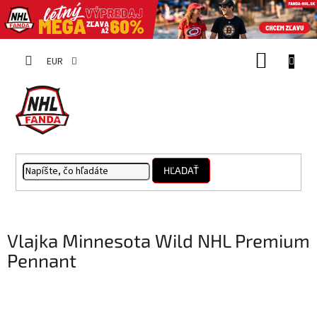
Prejsť
NÁKUP
na
EUR
obsah
KOŠÍK
HĽADAŤ
Vlajka Minnesota Wild NHL Premium
Pennant