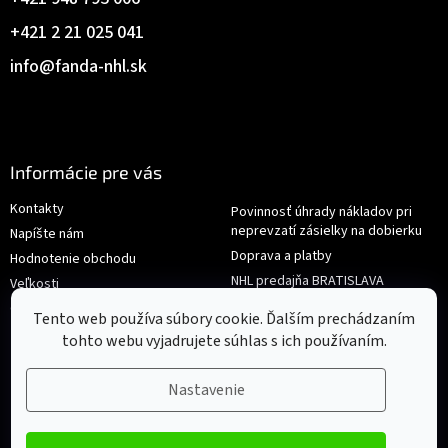
+421 2 21 025 041
info
@
fanda-nhl.sk
Informácie pre vás
Kontakty
Povinnosť úhrady nákladov pri
neprevzatí zásielky na dobierku
Napíšte nám
Doprava a platby
Hodnotenie obchodu
NHL predajňa BRATISLAVA
Veľkosti
Reklamace/Výměna
Obchodné podmienky
Tento web používa súbory cookie. Ďalším prechádzaním
tohto webu vyjadrujete súhlas s ich používaním.
Nastavenie