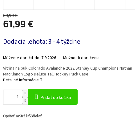
69,99 €
61,99 €
Jednotková
Dodacia lehota: 3 - 4 týždne
cena:
Môžeme doručiť do:
7.9.2026
Možnosti doručenia
Vitrína na puk Colorado Avalanche 2022 Stanley Cup Champions Nathan
MacKinnon Logo Deluxe Tall Hockey Puck Case
Detailné informácie
Pridať do košíka
Opýtať sa
Strážiť
Zdieľať