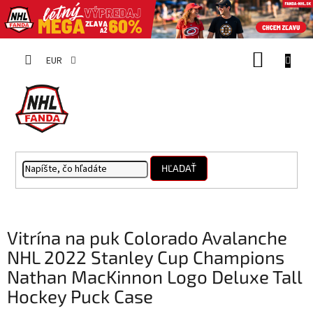
Prejsť
NÁKUP
na
EUR
obsah
KOŠÍK
HĽADAŤ
Vitrína na puk Colorado Avalanche
NHL 2022 Stanley Cup Champions
Nathan MacKinnon Logo Deluxe Tall
Hockey Puck Case